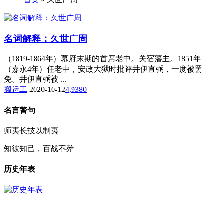
名词解释：久世广周
（1819-1864年）幕府末期的首席老中。关宿藩主。1851年
（嘉永4年）任老中，安政大狱时批评井伊直弼，一度被罢
免。井伊直弼被 ...
搬运工
2020-10-12
4,938
0
名言警句
师夷长技以制夷
知彼知己，百战不殆
历史年表