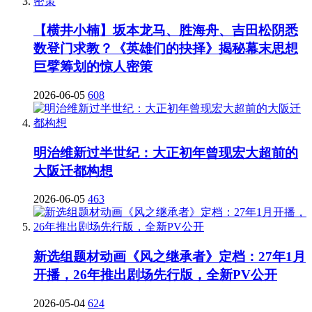
【横井小楠】坂本龙马、胜海舟、吉田松阴悉
数登门求教？《英雄们的抉择》揭秘幕末思想
巨擘筹划的惊人密策
2026-06-05
608
明治维新过半世纪：大正初年曾现宏大超前的
大阪迁都构想
2026-06-05
463
新选组题材动画《风之继承者》定档：27年1月
开播，26年推出剧场先行版，全新PV公开
2026-05-04
624