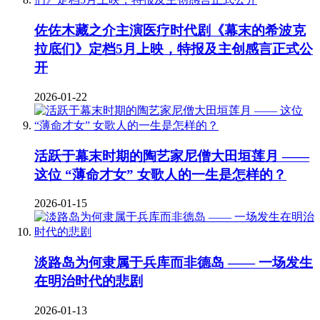
佐佐木藏之介主演医疗时代剧《幕末的希波克
拉底们》定档5月上映，特报及主创感言正式公
开
2026-01-22
活跃于幕末时期的陶艺家尼僧大田垣莲月 ——
这位 “薄命才女” 女歌人的一生是怎样的？
2026-01-15
淡路岛为何隶属于兵库而非德岛 —— 一场发生
在明治时代的悲剧
2026-01-13