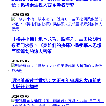
长：愿将余生投入西乡隆盛研究
2026-06-06
【横井小楠】坂本龙马、胜海舟、吉田松阴悉
数登门求教？《英雄们的抉择》揭秘幕末思想
巨擘筹划的惊人密策
2026-06-05
明治维新过半世纪：大正初年曾现宏大超前的
大阪迁都构想
2026-06-05