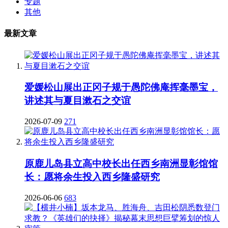
专题
其他
最新文章
爱媛松山展出正冈子规于愚陀佛庵挥毫墨宝，
讲述其与夏目漱石之交谊
2026-07-09
271
原鹿儿岛县立高中校长出任西乡南洲显彰馆馆
长：愿将余生投入西乡隆盛研究
2026-06-06
683