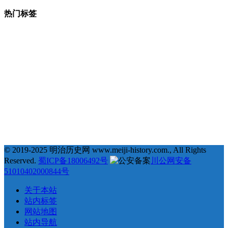
热门标签
377
123
68
35
# 地理 #
# 宗教 #
# 明治维新 #
# 福泽谕吉 #
31
25
23
22
# 萨摩藩 #
# 德川幕府 #
# 长州藩 #
# 新选组 #
22
21
20
19
# 戊辰战争 #
# 教育 #
# 自由民权运动 #
# 日俄战争 #
18
18
18
17
# 劝学篇 #
# 会津藩 #
# 倒幕运动 #
# 西乡隆盛 #
17
17
16
16
# 文化 #
# 条约 #
# 土佐藩 #
# 德川庆喜 #
15
15
14
# 坂本龙马 #
# 俄国 #
# 大久保利通 #
© 2019-2025 明治历史网 www.meiji-history.com., All Rights
Reserved.
蜀ICP备18006492号
川公网安备
51010402000844号
关于本站
站内标签
网站地图
站内导航