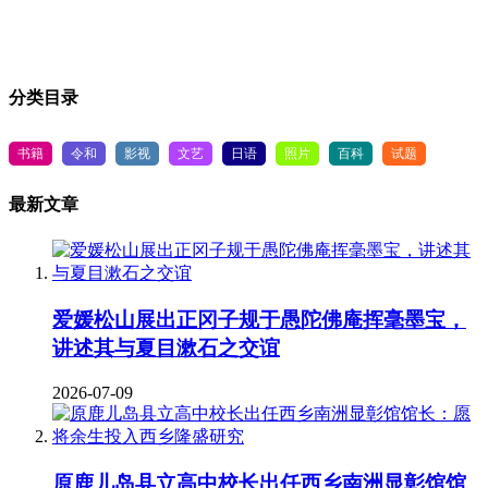
分类目录
书籍
令和
影视
文艺
日语
照片
百科
试题
最新文章
爱媛松山展出正冈子规于愚陀佛庵挥毫墨宝，
讲述其与夏目漱石之交谊
2026-07-09
原鹿儿岛县立高中校长出任西乡南洲显彰馆馆