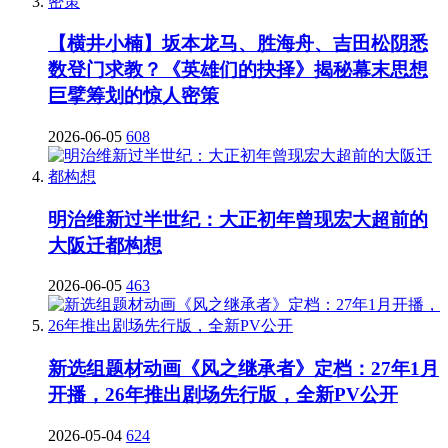
【横井小楠】坂本龙马、胜海舟、吉田松阴悉
数登门求教？《英雄们的抉择》揭秘幕末思想
巨擘筹划的惊人密策
2026-06-05
608
明治维新过半世纪：大正初年曾现宏大超前的
大阪迁都构想
2026-06-05
463
新选组题材动画《风之继承者》定档：27年1月
开播，26年推出剧场先行版，全新PV公开
2026-05-04
624