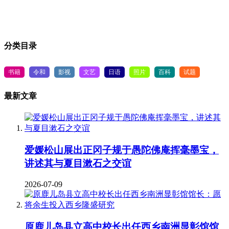
分类目录
书籍
令和
影视
文艺
日语
照片
百科
试题
最新文章
爱媛松山展出正冈子规于愚陀佛庵挥毫墨宝，
讲述其与夏目漱石之交谊
2026-07-09
原鹿儿岛县立高中校长出任西乡南洲显彰馆馆