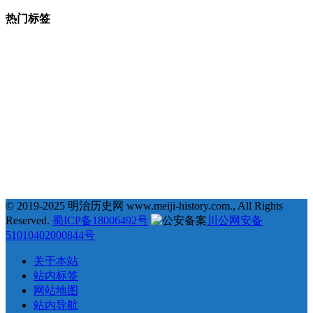
热门标签
377
123
68
35
# 地理 #
# 宗教 #
# 明治维新 #
# 福泽谕吉 #
31
25
23
22
# 萨摩藩 #
# 德川幕府 #
# 长州藩 #
# 新选组 #
22
21
20
19
# 戊辰战争 #
# 教育 #
# 自由民权运动 #
# 日俄战争 #
18
18
18
17
# 劝学篇 #
# 会津藩 #
# 倒幕运动 #
# 西乡隆盛 #
17
17
16
16
# 文化 #
# 条约 #
# 土佐藩 #
# 德川庆喜 #
15
15
14
# 坂本龙马 #
# 俄国 #
# 大久保利通 #
© 2019-2025 明治历史网 www.meiji-history.com., All Rights
Reserved.
蜀ICP备18006492号
川公网安备
51010402000844号
关于本站
站内标签
网站地图
站内导航