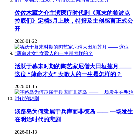
佐佐木藏之介主演医疗时代剧《幕末的希波克
拉底们》定档5月上映，特报及主创感言正式公
开
2026-01-22
活跃于幕末时期的陶艺家尼僧大田垣莲月 ——
这位 “薄命才女” 女歌人的一生是怎样的？
2026-01-15
淡路岛为何隶属于兵库而非德岛 —— 一场发生
在明治时代的悲剧
2026-01-13