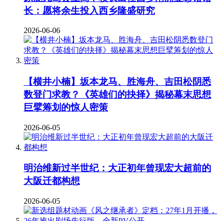
长：愿将余生投入西乡隆盛研究
2026-06-06
【横井小楠】坂本龙马、胜海舟、吉田松阴悉
数登门求教？《英雄们的抉择》揭秘幕末思想
巨擘筹划的惊人密策
2026-06-05
明治维新过半世纪：大正初年曾现宏大超前的
大阪迁都构想
2026-06-05