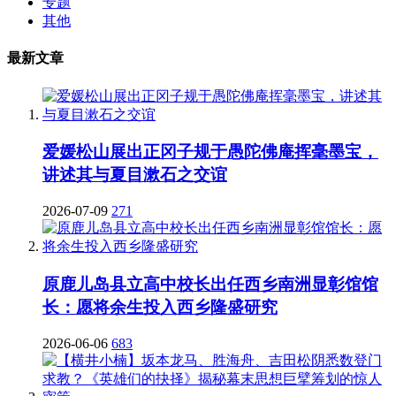
专题
其他
最新文章
爱媛松山展出正冈子规于愚陀佛庵挥毫墨宝，
讲述其与夏目漱石之交谊
2026-07-09
271
原鹿儿岛县立高中校长出任西乡南洲显彰馆馆
长：愿将余生投入西乡隆盛研究
2026-06-06
683