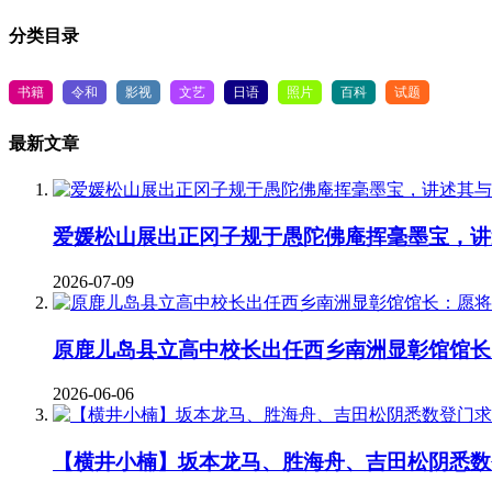
分类目录
书籍
令和
影视
文艺
日语
照片
百科
试题
最新文章
爱媛松山展出正冈子规于愚陀佛庵挥毫墨宝，讲
2026-07-09
原鹿儿岛县立高中校长出任西乡南洲显彰馆馆长
2026-06-06
【横井小楠】坂本龙马、胜海舟、吉田松阴悉数