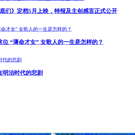
底们》定档5月上映，特报及主创感言正式公开
位 “薄命才女” 女歌人的一生是怎样的？
在明治时代的悲剧
31
25
23
22
22
#
# 德川幕府 #
# 长州藩 #
# 新选组 #
# 戊辰战争 #
# 
7
16
16
15
15
# 土佐藩 #
# 德川庆喜 #
# 坂本龙马 #
# 俄国 #
# 大久