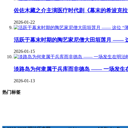
佐佐木藏之介主演医疗时代剧《幕末的希波克拉
2026-01-22
活跃于幕末时期的陶艺家尼僧大田垣莲月 —— 这
2026-01-15
淡路岛为何隶属于兵库而非德岛 —— 一场发生
2026-01-13
热门标签
377
123
68
35
# 地理 #
# 宗教 #
# 明治维新 #
# 福泽谕吉 #
# 萨摩藩 
18
18
17
17
1
# 会津藩 #
# 倒幕运动 #
# 西乡隆盛 #
# 文化 #
# 条约 #