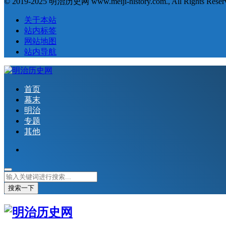
© 2019-2025 明治历史网 www.meiji-history.com., All Rights Reser
关于本站
站内标签
网站地图
站内导航
首页
幕末
明治
专题
其他
搜索一下