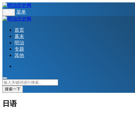
菜单
搜索
首页
幕末
明治
专题
其他
搜索一下
日语