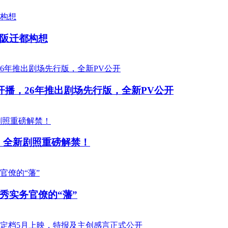
阪迁都构想
开播，26年推出剧场先行版，全新PV公开
 全新剧照重磅解禁！
秀实务官僚的“藩”