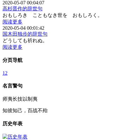
2020-05-07 00:04:07
高杉晋作的辞世句
おもしろき こともなき世を おもしろく。
阅读更多
2020-05-04 00:01:42
国木田独步的辞世句
どうしても祈れぬ。
阅读更多
分页导航
1
2
名言警句
师夷长技以制夷
知彼知己，百战不殆
历史年表