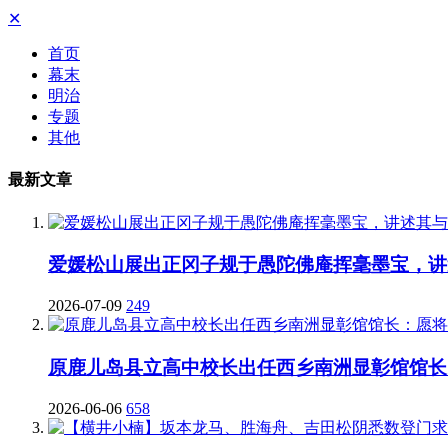
✕
首页
幕末
明治
专题
其他
最新文章
爱媛松山展出正冈子规于愚陀佛庵挥毫墨宝，讲
2026-07-09
249
原鹿儿岛县立高中校长出任西乡南洲显彰馆馆长
2026-06-06
658