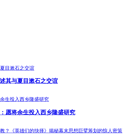
述其与夏目漱石之交谊
：愿将余生投入西乡隆盛研究