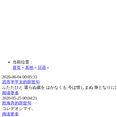
当前位置：
首页
»
其他
»
日语
»
2020-06-04 00:05:33
武市半平太的辞世句
ふたたひと 還らぬ歳を はかなくも 今は惜しまぬ 身となりに
阅读更多
2020-05-25 00:04:21
胜海舟的辞世句
コレデオシマイ。
阅读更多