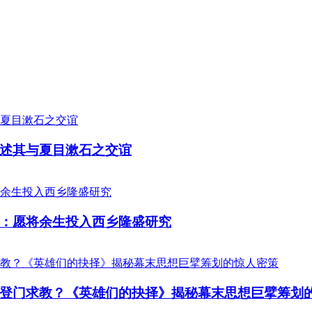
述其与夏目漱石之交谊
：愿将余生投入西乡隆盛研究
登门求教？《英雄们的抉择》揭秘幕末思想巨擘筹划