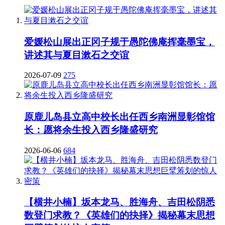
爱媛松山展出正冈子规于愚陀佛庵挥毫墨宝，
讲述其与夏目漱石之交谊
2026-07-09
275
原鹿儿岛县立高中校长出任西乡南洲显彰馆馆
长：愿将余生投入西乡隆盛研究
2026-06-06
684
【横井小楠】坂本龙马、胜海舟、吉田松阴悉
数登门求教？《英雄们的抉择》揭秘幕末思想