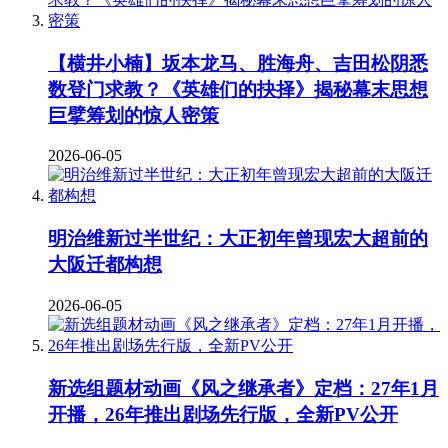
【横井小楠】坂本龙马、胜海舟、吉田松阴悉
数登门求教？《英雄们的抉择》揭秘幕末思想
巨擘筹划的惊人密策
2026-06-05
明治维新过半世纪：大正初年曾现宏大超前的
大阪迁都构想
2026-06-05
新选组题材动画《风之继承者》定档：27年1月
开播，26年推出剧场先行版，全新PV公开