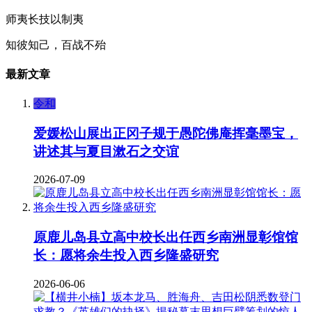
师夷长技以制夷
知彼知己，百战不殆
最新文章
令和
爱媛松山展出正冈子规于愚陀佛庵挥毫墨宝，
讲述其与夏目漱石之交谊
2026-07-09
原鹿儿岛县立高中校长出任西乡南洲显彰馆馆
长：愿将余生投入西乡隆盛研究
2026-06-06