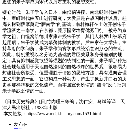
思想的朱子学成为宋代以后君主制的思想支柱。
镰仓时代，朱子学传入日本，由僧侣讲授。南北朝时代由宫
中、室町时代由五山进行研究，大发展是在战国时代以后。桂
庵玄树到萨摩奠定“萨南学”的基础，南村梅轩在土佐开创朱子
学流派之一南学。在京都，藤原惺窝培育优秀门徒，被称为京
学之祖。自惺窝给德川家康讲授朱子学，其门人林罗山被幕府
起用后，朱子学就成为幕藩体制的教学。后林家任大学头，主
持幕府的学问所，朱子学作为官学形成统治意识形态的主流。
因此，特别重视以名分论为基础的君臣关系和身份差别的规
定；具有抑制感觉欲望等强烈的统制性的一面。朱子学那种把
社会规范适用于天地自然法则的自然秩序的世界观，很容易为
封建社会所接受。但重理胜于情欲的思维方法，具有通向合理
主义思想的一面，它也构成一种动力，产生了象新井白石的历
史学那样积极的文化遗产。而本居宣长所谓的“幽情”反而批判
朱子学缺乏情的一面。
《日本历史辞典》[日]竹内理三等编，沈仁安、马斌等译，天
津人民出版社，1988年出版
本文链接：https://www.meiji-history.com/1531.html
发布在