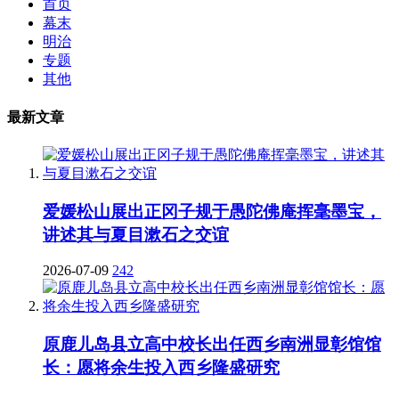
首页
幕末
明治
专题
其他
最新文章
爱媛松山展出正冈子规于愚陀佛庵挥毫墨宝，
讲述其与夏目漱石之交谊
2026-07-09
242
原鹿儿岛县立高中校长出任西乡南洲显彰馆馆
长：愿将余生投入西乡隆盛研究