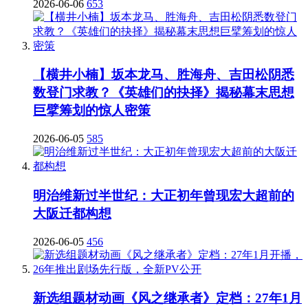
2026-06-06
653
【横井小楠】坂本龙马、胜海舟、吉田松阴悉
数登门求教？《英雄们的抉择》揭秘幕末思想
巨擘筹划的惊人密策
2026-06-05
585
明治维新过半世纪：大正初年曾现宏大超前的
大阪迁都构想
2026-06-05
456
新选组题材动画《风之继承者》定档：27年1月