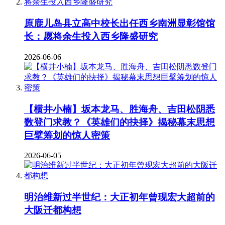
原鹿儿岛县立高中校长出任西乡南洲显彰馆馆
长：愿将余生投入西乡隆盛研究
2026-06-06
【横井小楠】坂本龙马、胜海舟、吉田松阴悉
数登门求教？《英雄们的抉择》揭秘幕末思想
巨擘筹划的惊人密策
2026-06-05
明治维新过半世纪：大正初年曾现宏大超前的
大阪迁都构想