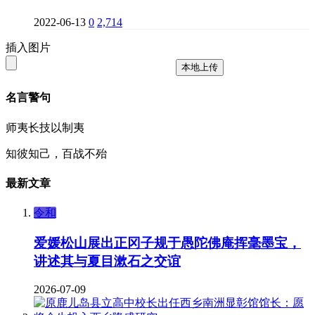
2022-06-13
0
2,714
插入图片
本地上传
名言警句
师夷长技以制夷
知彼知己，百战不殆
最新文章
令和
爱媛松山展出正冈子规于愚陀佛庵挥毫墨宝，
讲述其与夏目漱石之交谊
2026-07-09