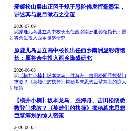
爱媛松山展出正冈子规于愚陀佛庵挥毫墨宝，
讲述其与夏目漱石之交谊
2026-07-09
原鹿儿岛县立高中校长出任西乡南洲显彰馆馆
长：愿将余生投入西乡隆盛研究
2026-06-06
【横井小楠】坂本龙马、胜海舟、吉田松阴悉
数登门求教？《英雄们的抉择》揭秘幕末思想
巨擘筹划的惊人密策
2026-06-05