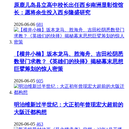
原鹿儿岛县立高中校长出任西乡南洲显彰馆馆
长：愿将余生投入西乡隆盛研究
2026-06-06
681
【横井小楠】坂本龙马、胜海舟、吉田松阴悉
数登门求教？《英雄们的抉择》揭秘幕末思想
巨擘筹划的惊人密策
2026-06-05
605
明治维新过半世纪：大正初年曾现宏大超前的
大阪迁都构想
2026-06-05
463