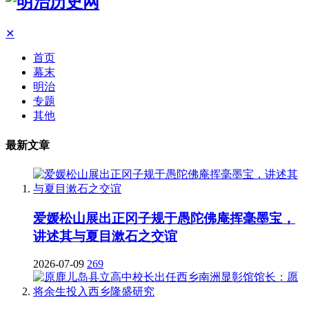
✕
首页
幕末
明治
专题
其他
最新文章
爱媛松山展出正冈子规于愚陀佛庵挥毫墨宝，
讲述其与夏目漱石之交谊
2026-07-09
269