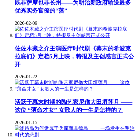
既非萨摩也非长州——为明治新政府输送最多
优秀实务官僚的“藩”
2026-02-09
佐佐木藏之介主演医疗时代剧《幕末的希波克
拉底们》定档5月上映，特报及主创感言正式公
开
2026-01-22
活跃于幕末时期的陶艺家尼僧大田垣莲月 ——
这位 “薄命才女” 女歌人的一生是怎样的？
2026-01-15