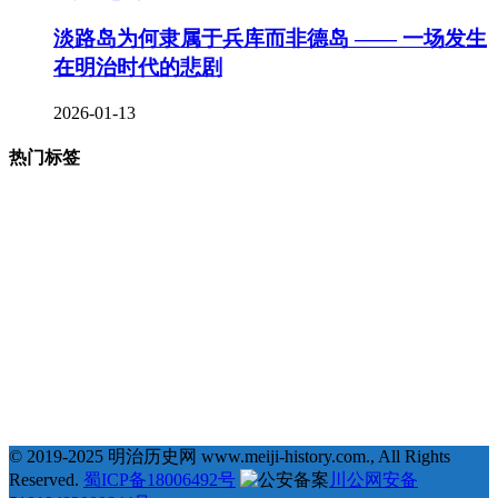
淡路岛为何隶属于兵库而非德岛 —— 一场发生
在明治时代的悲剧
2026-01-13
热门标签
377
123
68
35
# 地理 #
# 宗教 #
# 明治维新 #
# 福泽谕吉 #
31
25
23
22
# 萨摩藩 #
# 德川幕府 #
# 长州藩 #
# 新选组 #
22
21
20
19
# 戊辰战争 #
# 教育 #
# 自由民权运动 #
# 日俄战争 #
18
18
18
17
# 劝学篇 #
# 会津藩 #
# 倒幕运动 #
# 西乡隆盛 #
17
17
16
16
# 文化 #
# 条约 #
# 土佐藩 #
# 德川庆喜 #
15
15
14
# 坂本龙马 #
# 俄国 #
# 大久保利通 #
© 2019-2025 明治历史网 www.meiji-history.com., All Rights
Reserved.
蜀ICP备18006492号
川公网安备