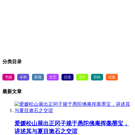
分类目录
书籍
令和
影视
文艺
日语
照片
百科
试题
最新文章
爱媛松山展出正冈子规于愚陀佛庵挥毫墨宝，
讲述其与夏目漱石之交谊