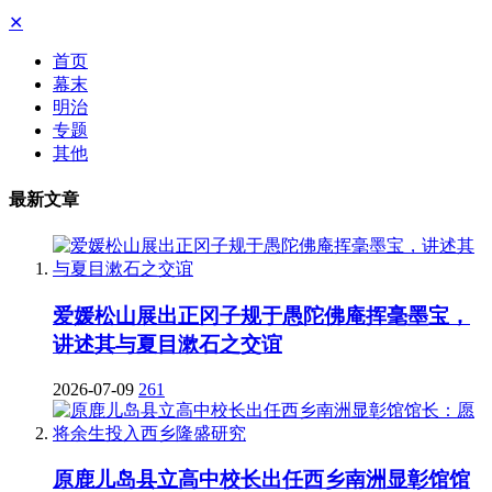
✕
首页
幕末
明治
专题
其他
最新文章
爱媛松山展出正冈子规于愚陀佛庵挥毫墨宝，
讲述其与夏目漱石之交谊
2026-07-09
261
原鹿儿岛县立高中校长出任西乡南洲显彰馆馆