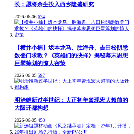
长：愿将余生投入西乡隆盛研究
2026-06-06
674
【横井小楠】坂本龙马、胜海舟、吉田松阴悉
数登门求教？《英雄们的抉择》揭秘幕末思想
巨擘筹划的惊人密策
2026-06-05
597
明治维新过半世纪：大正初年曾现宏大超前的
大阪迁都构想
2026-06-05
458