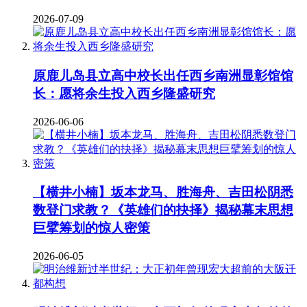
2026-07-09
原鹿儿岛县立高中校长出任西乡南洲显彰馆馆
长：愿将余生投入西乡隆盛研究
2026-06-06
【横井小楠】坂本龙马、胜海舟、吉田松阴悉
数登门求教？《英雄们的抉择》揭秘幕末思想
巨擘筹划的惊人密策
2026-06-05