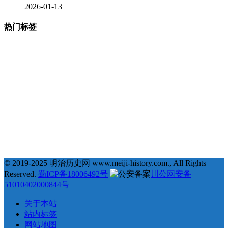
2026-01-13
热门标签
377
123
68
35
# 地理 #
# 宗教 #
# 明治维新 #
# 福泽谕吉 #
31
25
23
22
# 萨摩藩 #
# 德川幕府 #
# 长州藩 #
# 新选组 #
22
21
20
19
# 戊辰战争 #
# 教育 #
# 自由民权运动 #
# 日俄战争 #
18
18
18
17
# 劝学篇 #
# 会津藩 #
# 倒幕运动 #
# 西乡隆盛 #
17
17
16
16
# 文化 #
# 条约 #
# 土佐藩 #
# 德川庆喜 #
15
15
14
# 坂本龙马 #
# 俄国 #
# 大久保利通 #
© 2019-2025 明治历史网 www.meiji-history.com., All Rights
Reserved.
蜀ICP备18006492号
川公网安备
51010402000844号
关于本站
站内标签
网站地图