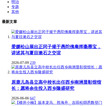
明治
专题
其他
最新文章
爱媛松山展出正冈子规于愚陀佛庵挥毫墨宝，
讲述其与夏目漱石之交谊
2026-07-09
239
原鹿儿岛县立高中校长出任西乡南洲显彰馆馆
长：愿将余生投入西乡隆盛研究
2026-06-06
647