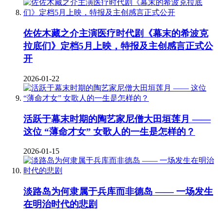
佐佐木藏之介主演医疗时代剧《幕末的希波克
拉底们》定档5月上映，特报及主创感言正式公
开
2026-01-22
活跃于幕末时期的陶艺家尼僧大田垣莲月 ——
这位 “薄命才女” 女歌人的一生是怎样的？
2026-01-15
淡路岛为何隶属于兵库而非德岛 —— 一场发生
在明治时代的悲剧