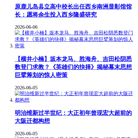
原鹿儿岛县立高中校长出任西乡南洲显彰馆馆
长：愿将余生投入西乡隆盛研究
2026-06-06
【横井小楠】坂本龙马、胜海舟、吉田松阴悉
数登门求教？《英雄们的抉择》揭秘幕末思想
巨擘筹划的惊人密策
2026-06-05
明治维新过半世纪：大正初年曾现宏大超前的
大阪迁都构想
2026-06-05