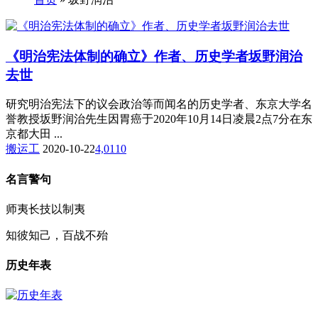
《明治宪法体制的确立》作者、历史学者坂野润治
去世
研究明治宪法下的议会政治等而闻名的历史学者、东京大学名
誉教授坂野润治先生因胃癌于2020年10月14日凌晨2点7分在东
京都大田 ...
搬运工
2020-10-22
4,011
0
名言警句
师夷长技以制夷
知彼知己，百战不殆
历史年表