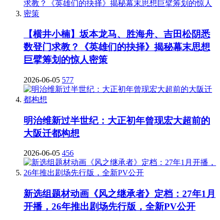
【横井小楠】坂本龙马、胜海舟、吉田松阴悉
数登门求教？《英雄们的抉择》揭秘幕末思想
巨擘筹划的惊人密策
2026-06-05
577
明治维新过半世纪：大正初年曾现宏大超前的
大阪迁都构想
2026-06-05
456
新选组题材动画《风之继承者》定档：27年1月
开播，26年推出剧场先行版，全新PV公开