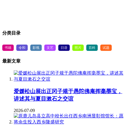
分类目录
书籍
令和
影视
文艺
日语
照片
百科
试题
最新文章
爱媛松山展出正冈子规于愚陀佛庵挥毫墨宝，
讲述其与夏目漱石之交谊
2026-07-09