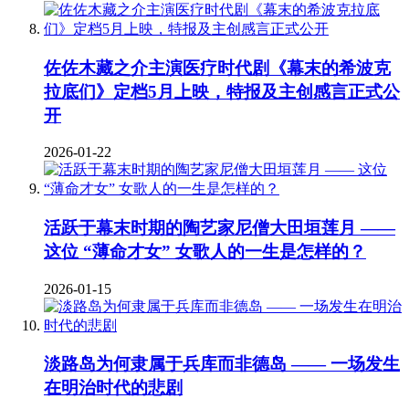
佐佐木藏之介主演医疗时代剧《幕末的希波克
拉底们》定档5月上映，特报及主创感言正式公
开
2026-01-22
活跃于幕末时期的陶艺家尼僧大田垣莲月 ——
这位 “薄命才女” 女歌人的一生是怎样的？
2026-01-15
淡路岛为何隶属于兵库而非德岛 —— 一场发生
在明治时代的悲剧