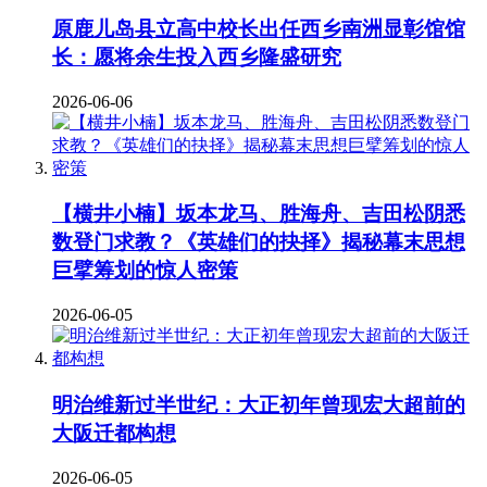
原鹿儿岛县立高中校长出任西乡南洲显彰馆馆
长：愿将余生投入西乡隆盛研究
2026-06-06
【横井小楠】坂本龙马、胜海舟、吉田松阴悉
数登门求教？《英雄们的抉择》揭秘幕末思想
巨擘筹划的惊人密策
2026-06-05
明治维新过半世纪：大正初年曾现宏大超前的
大阪迁都构想
2026-06-05