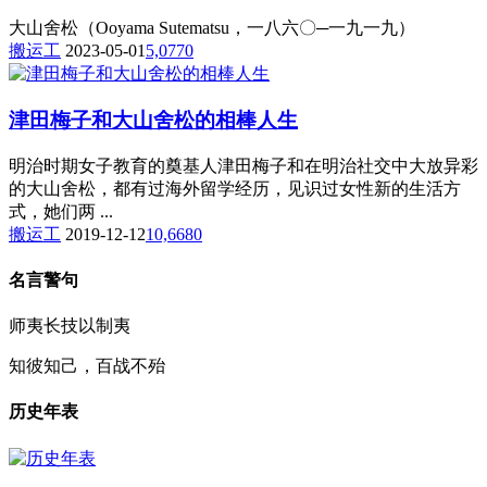
大山舍松（Ooyama Sutematsu，一八六〇─一九一九）
搬运工
2023-05-01
5,077
0
津田梅子和大山舍松的相棒人生
明治时期女子教育的奠基人津田梅子和在明治社交中大放异彩
的大山舍松，都有过海外留学经历，见识过女性新的生活方
式，她们两 ...
搬运工
2019-12-12
10,668
0
名言警句
师夷长技以制夷
知彼知己，百战不殆
历史年表