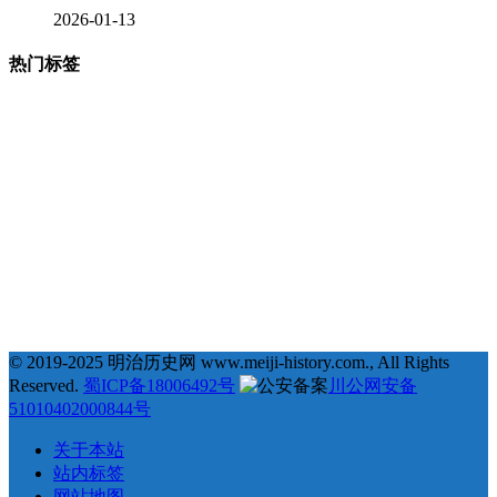
2026-01-13
热门标签
377
123
68
35
# 地理 #
# 宗教 #
# 明治维新 #
# 福泽谕吉 #
31
25
23
22
# 萨摩藩 #
# 德川幕府 #
# 长州藩 #
# 新选组 #
22
21
20
19
# 戊辰战争 #
# 教育 #
# 自由民权运动 #
# 日俄战争 #
18
18
18
17
# 劝学篇 #
# 会津藩 #
# 倒幕运动 #
# 西乡隆盛 #
17
17
16
16
# 文化 #
# 条约 #
# 土佐藩 #
# 德川庆喜 #
15
15
14
# 坂本龙马 #
# 俄国 #
# 大久保利通 #
© 2019-2025 明治历史网 www.meiji-history.com., All Rights
Reserved.
蜀ICP备18006492号
川公网安备
51010402000844号
关于本站
站内标签
网站地图