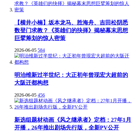
【横井小楠】坂本龙马、胜海舟、吉田松阴悉
数登门求教？《英雄们的抉择》揭秘幕末思想
巨擘筹划的惊人密策
2026-06-05
584
明治维新过半世纪：大正初年曾现宏大超前的
大阪迁都构想
2026-06-05
456
新选组题材动画《风之继承者》定档：27年1月
开播，26年推出剧场先行版，全新PV公开