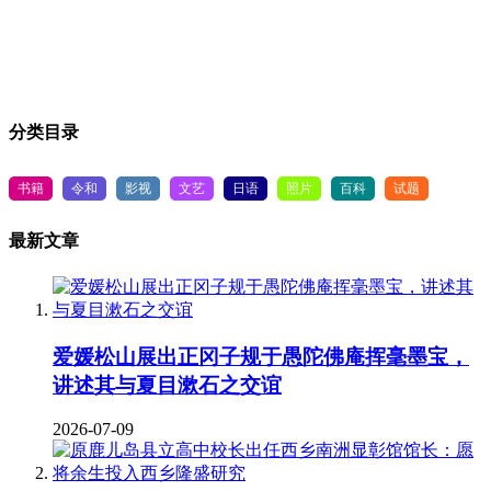
分类目录
书籍
令和
影视
文艺
日语
照片
百科
试题
最新文章
爱媛松山展出正冈子规于愚陀佛庵挥毫墨宝，
讲述其与夏目漱石之交谊
2026-07-09