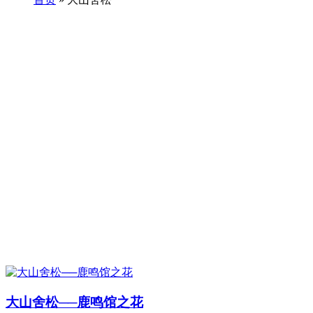
大山舍松──鹿鸣馆之花