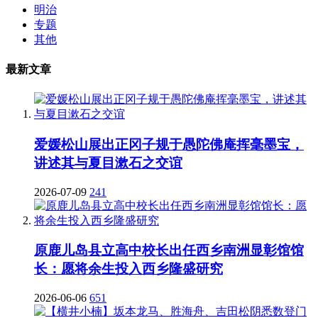
明治
专题
其他
最新文章
爱媛松山展出正冈子规于愚陀佛庵挥毫墨宝，
讲述其与夏目漱石之交谊
2026-07-09
241
原鹿儿岛县立高中校长出任西乡南洲显彰馆馆
长：愿将余生投入西乡隆盛研究
2026-06-06
651