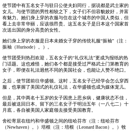
使节团中有五名女子与驻日公使夫妇同行，据说都是武士家的
女儿。与使节团的男性相较之下，女子们不但容貌姣好，并富
有魅力。她们身上穿的衣服与住在这个城市的中国人类似，但
看上去非常华丽，应该很昂贵。这五名女子是日本这个国家首
次送出国的身分高贵的女性。
她们身上穿的衣服是日本未婚女子穿的传统礼服“振袖”（注：
振袖（Hurisode）。）。
使节团受到热烈欢迎，五名女子的“礼仪礼法”更成为报纸的热
门话题。这也难怪，她们各个都是接受过严格武士门第教育的
女子，即便在礼法迥然不同的美国社会，也能让人赞不绝口。
之后，使节团前往华盛顿。这时，五名女子已经学会怎么穿西
服，也掌握了美国式的礼仪礼法，在华盛顿也成为媒体宠儿。
但是，其中两名十五岁的女子因患上思乡病，健康状态不佳，
最后被送回日本。留下的三名女子于明治五年（一八七二）十
月底，各自被美国人家庭领去接受美国教育。
舍松寄居在纽约和华盛顿之间的纽哈芬市（注：纽哈芬市
（Newhaven）。）培根（注：培根（Leonard Bacon）。）牧