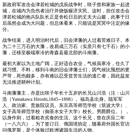
新政府军攻击会津若松城的戊辰战争时，咲子曾和家族一起进
城，在城内为负伤者治疗并烧饭赈济灾民。这时，担任攻击会
津若松城的炮兵队队长正是舍松日后的丈夫大山巖，此事于日
后虽然会成为大问题，但总体看来，只能说是冥冥中注定的缘
分。
战争结束，进入明治时代后，旧会津藩的人过着苦难日子。本
为二十三万石的大藩，改易成三万石（实质只有七千石）的小
藩，迁移至极端寒冷的青森县最北部的斗南藩。
最初大家以为土地广阔，正好适合农业，气候虽寒冷，住久了
就习惯。不料，移到斗南的旧会津藩士们，因气候比预想的更
严苛，死伤颇多，亦有难以忍受贫苦生活的逃亡者，因此益发
无法推进耕种计划。
斗南藩藩主，亦是比咲子年长十五岁的长兄山川浩（注：山川
浩（Yamakawa Hiroshi,1845─1898）。福岛县出身。陆军军
人、政治家、贵族院议员。东京高等师范学校（筑波大学）、
女子高等师范学校（御茶水女子大学）校长。男爵爵位。），
以身作则，过着粗衣劣食的生活。这个长兄，曾在庆应二年
（一八六六），为了签订日、俄国境协定，随幕府外国长官访
问俄罗斯，是个体验过欧洲诸国生活的人物。