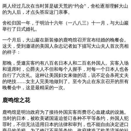
两人经过几次在当时算是破天荒的“约会”，舍松逐渐理解大山
的为人后，才点头答应这门亲事。
舍松归国一年，于明治十六年（一八八三）十一月，与大山巖
举行了日式婚礼。
一个月后，大山巖在新装修的鹿鸣馆召开宣布结婚的晚餐会。
这天，受到邀请的美国人杂志记者如下描写大山夫人首次亮相
的样子：
那晚，受邀宾客约有八百名日本人和二百名外国人。宾客入场
和退席时，公爵夫人不但和每个人握手，对每一个日本人也各
自行了六次礼。这种让美国妇女来做的话，说不定会杀死丈夫
的绝技……女主人完美地做到了。至今为止在东京召开的所有
晚餐会中，这是最精采的一次。
鹿鸣馆之花
鹿鸣馆是明治政府为了接待外国宾客而费尽心血建成的设施。
当时的日本，被欧美诸国逼迫签订各种不平等条约，外国人犯
罪时，不但无法适用日本的法律和审判，也不能自由决定进口
商品的关税。为了修订不平等条约，政府建造了欧美流派的社