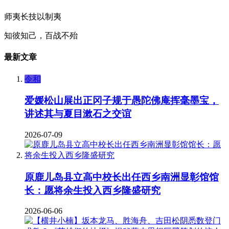
师夷长技以制夷
知彼知己，百战不殆
最新文章
令和
爱媛松山展出正冈子规于愚陀佛庵挥毫墨宝，
讲述其与夏目漱石之交谊
2026-07-09
原鹿儿岛县立高中校长出任西乡南洲显彰馆馆
长：愿将余生投入西乡隆盛研究
2026-06-06