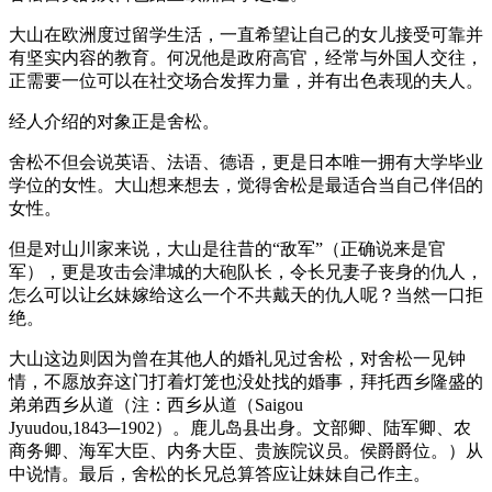
大山在欧洲度过留学生活，一直希望让自己的女儿接受可靠并
有坚实内容的教育。何况他是政府高官，经常与外国人交往，
正需要一位可以在社交场合发挥力量，并有出色表现的夫人。
经人介绍的对象正是舍松。
舍松不但会说英语、法语、德语，更是日本唯一拥有大学毕业
学位的女性。大山想来想去，觉得舍松是最适合当自己伴侣的
女性。
但是对山川家来说，大山是往昔的“敌军”（正确说来是官
军），更是攻击会津城的大砲队长，令长兄妻子丧身的仇人，
怎么可以让幺妹嫁给这么一个不共戴天的仇人呢？当然一口拒
绝。
大山这边则因为曾在其他人的婚礼见过舍松，对舍松一见钟
情，不愿放弃这门打着灯笼也没处找的婚事，拜托西乡隆盛的
弟弟西乡从道（注：西乡从道（Saigou
Jyuudou,1843─1902）。鹿儿岛县出身。文部卿、陆军卿、农
商务卿、海军大臣、内务大臣、贵族院议员。侯爵爵位。）从
中说情。最后，舍松的长兄总算答应让妹妹自己作主。