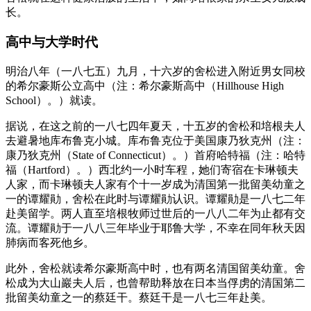
长。
高中与大学时代
明治八年（一八七五）九月，十六岁的舍松进入附近男女同校
的希尔豪斯公立高中（注：希尔豪斯高中（Hillhouse High
School）。）就读。
据说，在这之前的一八七四年夏天，十五岁的舍松和培根夫人
去避暑地库布鲁克小城。库布鲁克位于美国康乃狄克州（注：
康乃狄克州（State of Connecticut）。）首府哈特福（注：哈特
福（Hartford）。）西北约一小时车程，她们寄宿在卡琳顿夫
人家，而卡琳顿夫人家有个十一岁成为清国第一批留美幼童之
一的谭耀勛，舍松在此时与谭耀勛认识。谭耀勛是一八七二年
赴美留学。两人直至培根牧师过世后的一八八二年为止都有交
流。谭耀勛于一八八三年毕业于耶鲁大学，不幸在同年秋天因
肺病而客死他乡。
此外，舍松就读希尔豪斯高中时，也有两名清国留美幼童。舍
松成为大山巖夫人后，也曾帮助释放在日本当俘虏的清国第二
批留美幼童之一的蔡廷干。蔡廷干是一八七三年赴美。