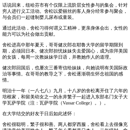
话说回来，纽哈芬市有个仅限上流阶层女性参与的集会，针对
穷人进行义工活动。舍松以爱丽丝的客人身分经常参与聚会，
与会员们一起缝制婴儿尿布或童装。
通过此活动，舍松习得何谓义工精神，更亲身体会出，女性的
能力可以为社会做出贡献。
舍松进高中那年夏天，哥哥健次郎在耶鲁大学的留学期限到
期，必须回日本。健次郎担忧妹妹失去爱国心，成为崇拜美国
的女孩，每周一次教妹妹学日语，并教她作人的道理。
健次郎回国后，也屡次三番寄信给妹妹，向她说明有关国际政
治等事情。在哥哥的教导之下，舍松逐渐萌生怀念祖国的感
情。
明治十一年（一八七八）九月，十八岁的舍松离开住了六年的
培根家，和留美幼女之一的永井繁子一起进入东部名门女子大
学瓦萨学院（注：瓦萨学院（Vassar College）。）。
在大学结交的好友于日后如此述怀：
舍松很聪明，繁子很和善。两人都穿西服，舍松看上去很像充