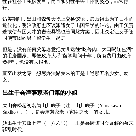
性在社会上积极发言，而且和男性平等工作的姿态，非常惊
讶。
访美期间，黑田和森每天晚上交换议论，最后得出为了日本的
近代化，明治政府也应该派遣女子出国留学的结论。由于负责
选拔使节团人才的岩仓具视也赞同此方案，因此决定让女子随
同使节团的男子留学生一起走。
但是，没有任何父母愿意把女儿送往“吃兽肉、大口喝红色酒”
的毛唐国家。即便政府大呼“留学期间十年，所有费用由政府
负担”，也没有人报名。
直至出发之际，想尽办法聚集来的正是上述那五名少女、幼
女。
出生于会津藩家老门第的小姐
大山舍松起初名为山川咲子（注：山川咲子（Yamakawa
Sakiko）。），是会津藩家老（家臣之长）的女儿。
她出生于安政七年（一八六〇），正是幕府随时会瓦解的幕末
骚乱时代。