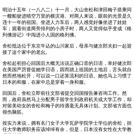
明治十五年（一八八二）十一月，大山舍松和津田梅子搭乘同
一艘船驶进晴空万里的横滨港。对两人来说，眼前的光景是久
违十一年的祖国。坐进人力车后，两人感觉好像坐进了娃娃
车；观看街道两旁排列的小房子时，两人又觉得似乎变成《格
列佛游记》中闯进小人国的格列佛。
舍松抵达位于东京牛込的山川家后，母亲与健次郎夫妇一起迎
接了这个家中的老幺。
舍松起初担心回国后大概无法说正确口音的日语，幸好健次郎
在美国严厉督促她学日语，因而踏上祖国的土地后，舌头就自
然而然地松开，可以说一口还算流利的日语。她也马上习惯了
日本的和服，在家中总是穿着一身和服。
回国后，舍松立即前往文部省提交回国报告兼咨询工作。然
而，政府虽然马上分配男子留学生到政府机关或大学工作，却
对留美幼女的舍松和梅子的待遇毫无具体计划。文部省方面也
很伤脑筋。
按实力来说，拥有名门女子大学瓦萨学院学士学位的舍松，担
任大学教师职务应该绰绰有余，但是，日本没有女性在大学教