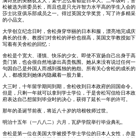
满诗意的美丽犹太人，繁子怎么看都是日本人。二年级时，舍
松被选为班委员长，而且也是只允许智力水平高的学生入会的
莎士比亚俱乐部成员之一。得过英国文学奖赏，写了许多精采
的小品文。
大学创立纪念日时，舍松身穿华丽的日本和服，漂亮地完成庆
典长的任务。教授们对舍松的评价也很高，英国文学教授如下
写着有关舍松的回忆：
舍松是个宽大、谨慎、快乐的少女。即使不宣扬自己出身于高
贵门第，也会很自然地渗出高贵氛围。她从来没有说过任何一
句因自己是外国人而感到孤独的抱怨。所有关心舍松的成长的
人，都感觉到她体内隐藏着一股力量。
大三时，十年留学期间到期，舍松收到日本政府的回国命令。
但是，只剩一年就可以拿到学士学位，于是舍松写信给日本政
府表达自己想留到毕业时的决心，获得了延长一年的许可。
那年的圣诞节前夜，将近八十岁的培根牧师过世。
明治十五年（一八八二）六月，瓦萨学院举行毕业典礼。
舍松是第一位在美国大学被授予学士学位的日本人女性，亦是