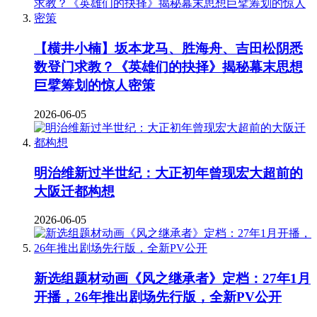
【横井小楠】坂本龙马、胜海舟、吉田松阴悉
数登门求教？《英雄们的抉择》揭秘幕末思想
巨擘筹划的惊人密策
2026-06-05
明治维新过半世纪：大正初年曾现宏大超前的
大阪迁都构想
2026-06-05
新选组题材动画《风之继承者》定档：27年1月
开播，26年推出剧场先行版，全新PV公开