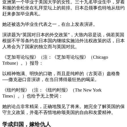
亚洲第一个毕业于美国大学的女性。三十九名毕业生中，穿着
和服的舍松坐在礼拜堂坛上的前排。日本总领事也特地从纽约
赶来参加毕业典礼。
她还被选为毕业生代表之一，在台上发表演讲。
演讲题为“英国对日本的外交政策”，大致内容是说，倘若英国
根据不平等条约在日本国内继续实施治外法权政策的话，日本
人将会为了国家的独立而与英国对抗。
《芝加哥论坛报》（注：《芝加哥论坛报》（Chicago
Tribune）。）报导：
以精神饱满、明快的口吻，而且是纯粹的（古英语）盎格鲁
──撒克逊口音演讲，在当日博得最狂热的喝采。
《纽约时报》（注：《纽约时报》（The New York
Times）。）也给予无上赞词：
她的论点非常精采，正确地预见了将来。她完全了解英国的保
守主义政策，并毫不吝惜地称颂美国的自由和友爱精神。
学成归国，嫁给仇人