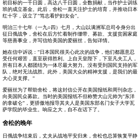
初目标的一千日圆，高达八千日圆，全数捐献，当作护士训练
班的成立基金。此后，舍松一直关注护士的培育，并推动日本
红十字，设立了”笃志看护妇女会”。
明治三十七年（一九○四）七月，大山以满洲军总司令身分出
征日俄战争，舍松在后方忙着制作绷带、募款、支援贫困家庭
等慈善事业，并写信给美国的爱丽丝，告知详情。
她在信中诉说：”日本国民很关心此次的战争，他们都愿意忍
受任何艰苦，直至获得胜利。上自天皇陛下，下至凡夫工人，
所有日本人都团结为一体尽最大努力。没有受到国民支持的军
队，绝对无法战胜。此外，美国大众的精神支援，是我们的最
大心灵支撑。”
爱丽丝为了帮助舍松，将这封信公开在美国报纸和周刊杂志，
向美国民众募款。当时的美国报纸不但称赞大山元帅为”东洋
的拿破仑”，更骄傲地报导其夫人是美国东部名门女子大学瓦
萨学院的毕业生。响应之大，自不在话下了。
舍松的晚年
日俄战争结束后，丈夫从战地平安归来，舍松也总算恢复平静