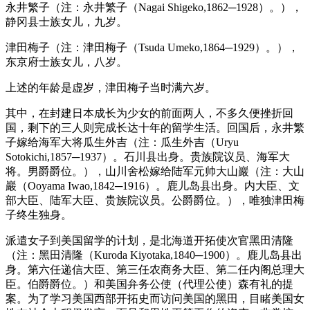
永井繁子（注：永井繁子（Nagai Shigeko,1862─1928）。），
静冈县士族女儿，九岁。
津田梅子（注：津田梅子（Tsuda Umeko,1864─1929）。），
东京府士族女儿，八岁。
上述的年龄是虚岁，津田梅子当时满六岁。
其中，在封建日本成长为少女的前面两人，不多久便挫折回
国，剩下的三人则完成长达十年的留学生活。回国后，永井繁
子嫁给海军大将瓜生外吉（注：瓜生外吉（Uryu
Sotokichi,1857─1937）。石川县出身。贵族院议员、海军大
将。男爵爵位。），山川舍松嫁给陆军元帅大山巖（注：大山
巖（Ooyama Iwao,1842─1916）。鹿儿岛县出身。内大臣、文
部大臣、陆军大臣、贵族院议员。公爵爵位。），唯独津田梅
子终生独身。
派遣女子到美国留学的计划，是北海道开拓使次官黑田清隆
（注：黑田清隆（Kuroda Kiyotaka,1840─1900）。鹿儿岛县出
身。第六任递信大臣、第三任农商务大臣、第二任内阁总理大
臣。伯爵爵位。）和美国弁务公使（代理公使）森有礼的提
案。为了学习美国西部开拓史而访问美国的黑田，目睹美国女