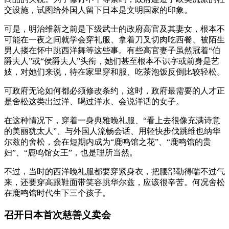
交设施，试图给外国人留下日本是文明国家的印象。
可是，明治维新之前是下级武士的政府高官及其妻女，根本不
可能在一夜之间就学会穿礼服、拿着刀叉切肉吃西餐、被陌生
男人搂在怀中跳西洋舞等这些事。有些高官妻子虽然冠着“伯
爵夫人”或“侯爵夫人”头衔，她们甚至根本不识字或前身是艺
妓，对她们来说，待在家里穿和服、吃茶泡饭反倒比较轻松。
可政府无论如何都必须修改条约，这时，政府最需要的人才正
是舍松这类出过洋、喝过洋水、会说洋话的女子。
在这种情况下，穿着一身典雅晚礼服、“看上去很像充满诗意
的美丽犹太人”、与外国人流畅会话、用轻快步伐跳维也纳华
尔兹的舍松，会在短期内成为“鹿鸣馆之花”、“鹿鸣馆的贵
妇”、“鹿鸣馆女王”，也是理所当然。
不过，当时的西洋晚礼服都要穿紧身衣，把腰部勒得喘不过气
来，还要穿高跟鞋面带笑容跳华尔兹，应该很辛苦。何况舍松
在鹿鸣馆时代生下三个孩子。
召开日本首次慈善义卖会