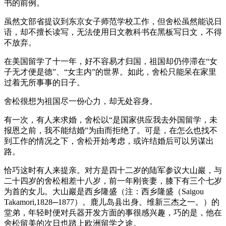
书的前例。
虽然文部省提议到东京女子师范学校工作，但舍松虽然能说日
语，却不擅长读写，无法使用日文教科书在黑板写日文，不得
不放弃。
在美国留学了十一年，好不容易才归国，祖国却仍停滞在“女
子无才便是德”、“女主内”的世界。如此，舍松只能呆在家里
过着无所事事的日子。
舍松很想为祖国尽一份心力，却无处容身。
有一次，有人来求婚，舍松以“是国家供应我去外国留学，未
报恩之前，我不能结婚”为由而拒绝了。可是，在怎么也找不
到工作的情况之下，舍松开始考虑，或许结婚后可以另谋出
路。
恰巧这时有人来提亲。对方是四十二岁的陆军参议大山巖，与
二十四岁的舍松相差十八岁，前一年刚丧妻，膝下有三个七岁
为首的女儿。大山巖是西乡隆盛（注：西乡隆盛（Saigou
Takamori,1828─1877）。鹿儿岛县出身。维新三杰之一。）的
堂弟，年轻时便对兵器开发方面的事很感兴趣，巧的是，他在
舍松留美的次日也踏上欧洲留学之途。