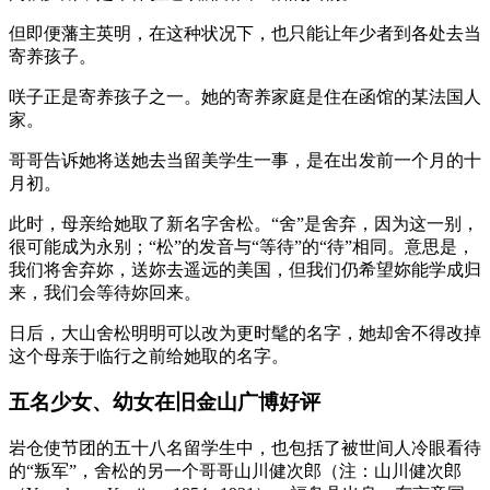
但即便藩主英明，在这种状况下，也只能让年少者到各处去当
寄养孩子。
咲子正是寄养孩子之一。她的寄养家庭是住在函馆的某法国人
家。
哥哥告诉她将送她去当留美学生一事，是在出发前一个月的十
月初。
此时，母亲给她取了新名字舍松。“舍”是舍弃，因为这一别，
很可能成为永别；“松”的发音与“等待”的“待”相同。意思是，
我们将舍弃妳，送妳去遥远的美国，但我们仍希望妳能学成归
来，我们会等待妳回来。
日后，大山舍松明明可以改为更时髦的名字，她却舍不得改掉
这个母亲于临行之前给她取的名字。
五名少女、幼女在旧金山广博好评
岩仓使节团的五十八名留学生中，也包括了被世间人冷眼看待
的“叛军”，舍松的另一个哥哥山川健次郎（注：山川健次郎