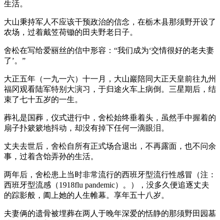
生活。
大山秉持军人不应该干预政治的信念，在栃木县那须野开设了
农场，过着戴笠荷锄的田夫野老日子。
舍松在写给爱丽丝的信中形容：“我们成为‘交情很好的老夫妻
了’。”
大正五年（一九一六）十一月，大山巖陪同大正天皇前往九州
福冈观看陆军特别大演习，于归途火车上病倒。三星期后，结
束了七十五岁的一生。
葬礼是国葬，仪式进行中，舍松始终垂着头，虽然手中握着的
扇子扑簌簌地抖动，却没有掉下任何一滴眼泪。
丈夫去世后，舍松自所有正式场合退出，不再露面，也不问余
事，过着含饴弄孙的生活。
两年后，舍松患上当时非常流行的西班牙型流行性感冒（注：
西班牙型流感（1918flu pandemic）。），没多久便追逐丈夫
的踪影般，阖上她的人生帷幕。享年五十八岁。
夫妻俩的遗骨被埋葬在两人于晚年深爱的恬静的那须野田园墓