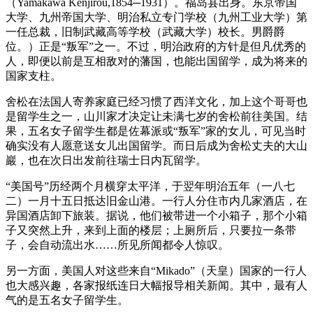
（Yamakawa Kenjirou,1854─1931）。福岛县出身。东京帝国
大学、九州帝国大学、明治私立专门学校（九州工业大学）第
一任总裁，旧制武藏高等学校（武藏大学）校长。男爵爵
位。）正是“叛军”之一。不过，明治政府的方针是但凡优秀的
人，即便以前是互相敌对的藩国，也能出国留学，成为将来的
国家支柱。
舍松在法国人寄养家庭已经习惯了西洋文化，加上这个哥哥也
是留学生之一，山川家才决定让未满七岁的舍松前往美国。结
果，五名女子留学生都是佐幕派或“叛军”家的女儿，可见当时
确实没有人愿意送女儿出国留学。而日后成为舍松丈夫的大山
巖，也在次日出发前往瑞士日内瓦留学。
“美国号”历经两个月横穿太平洋，于翌年明治五年（一八七
二）一月十五日抵达旧金山港。一行人分住市内几家酒店，在
异国酒店卸下旅装。据说，他们被带进一个小箱子，那个小箱
子又突然上升，来到上面的楼层；上厕所后，只要拉一条带
子，会自动流出水……所见所闻都令人惊叹。
另一方面，美国人对这些来自“Mikado”（天皇）国家的一行人
也大感兴趣，各家报纸连日大幅报导相关新闻。其中，最有人
气的是五名女子留学生。