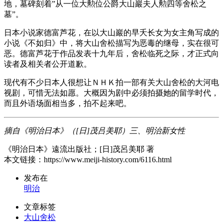
地，墓碑刻着”从一位大勲位公爵大山巖夫人勲四等舍松之
墓”。
日本小说家德富芦花，在以大山巖的早夭长女为女主角写成的
小说《不如归》中，将大山舍松描写为恶毒的继母，实在很可
恶。德富芦花于作品发表十九年后，舍松临死之际，才正式向
读者及相关者公开道歉。
现代有不少日本人很想让ＮＨＫ拍一部有关大山舍松的大河电
视剧，可惜无法如愿。大概因为剧中必须拍摄她的留学时代，
而且外语场面相当多，拍不起来吧。
摘自《明治日本》（[日]茂吕美耶）三、明治新女性
《明治日本》遠流出版社；[日]茂呂美耶 著
本文链接：https://www.meiji-history.com/6116.html
发布在
明治
文章标签
大山舍松