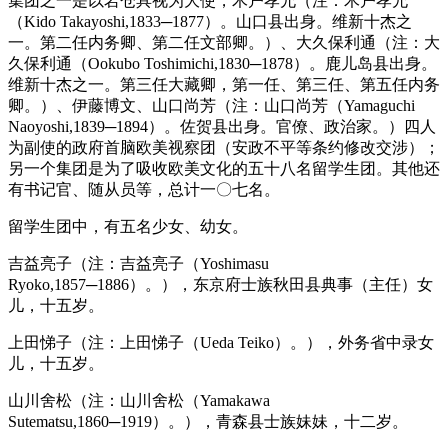
集团之一是以岩仓具视为大使，木户孝允（注：木户孝允
（Kido Takayoshi,1833─1877）。山口县出身。维新十杰之
一。第二任内务卿、第二任文部卿。）、大久保利通（注：大
久保利通（Ookubo Toshimichi,1830─1878）。鹿儿岛县出身。
维新十杰之一。第三任大藏卿，第一任、第三任、第五任内务
卿。）、伊藤博文、山口尚芳（注：山口尚芳（Yamaguchi
Naoyoshi,1839─1894）。佐贺县出身。官僚、政治家。）四人
为副使的政府首脑欧美视察团（安政不平等条约修改交涉）；
另一个集团是为了吸收欧美文化的五十八名留学生团。其他还
有书记官、随从员等，总计一〇七名。
留学生团中，有五名少女、幼女。
吉益亮子（注：吉益亮子（Yoshimasu
Ryoko,1857─1886）。），东京府士族秋田县典事（主任）女
儿，十五岁。
上田悌子（注：上田悌子（Ueda Teiko）。），外务省中录女
儿，十五岁。
山川舍松（注：山川舍松（Yamakawa
Sutematsu,1860─1919）。），青森县士族妹妹，十二岁。