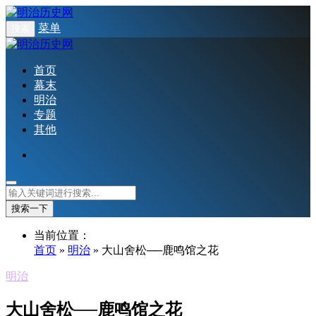
菜单
搜索
首页
幕末
明治
专题
其他
搜索一下
当前位置：
首页
»
明治
» 大山舍松──鹿鸣馆之花
明治
大山舍松──鹿鸣馆之花