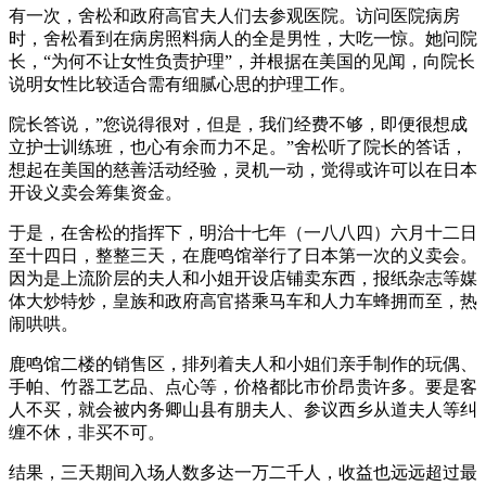
有一次，舍松和政府高官夫人们去参观医院。访问医院病房
时，舍松看到在病房照料病人的全是男性，大吃一惊。她问院
长，“为何不让女性负责护理”，并根据在美国的见闻，向院长
说明女性比较适合需有细腻心思的护理工作。
院长答说，”您说得很对，但是，我们经费不够，即便很想成
立护士训练班，也心有余而力不足。”舍松听了院长的答话，
想起在美国的慈善活动经验，灵机一动，觉得或许可以在日本
开设义卖会筹集资金。
于是，在舍松的指挥下，明治十七年（一八八四）六月十二日
至十四日，整整三天，在鹿鸣馆举行了日本第一次的义卖会。
因为是上流阶层的夫人和小姐开设店铺卖东西，报纸杂志等媒
体大炒特炒，皇族和政府高官搭乘马车和人力车蜂拥而至，热
闹哄哄。
鹿鸣馆二楼的销售区，排列着夫人和小姐们亲手制作的玩偶、
手帕、竹器工艺品、点心等，价格都比市价昂贵许多。要是客
人不买，就会被内务卿山县有朋夫人、参议西乡从道夫人等纠
缠不休，非买不可。
结果，三天期间入场人数多达一万二千人，收益也远远超过最