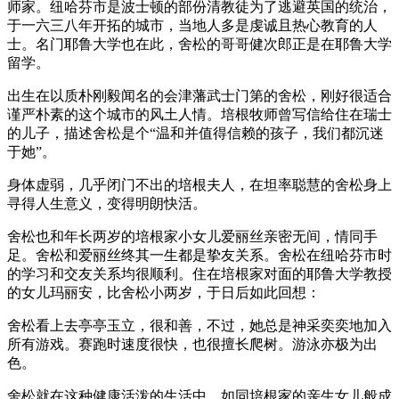
师家。纽哈芬市是波士顿的部份清教徒为了逃避英国的统治，
于一六三八年开拓的城市，当地人多是虔诚且热心教育的人
士。名门耶鲁大学也在此，舍松的哥哥健次郎正是在耶鲁大学
留学。
出生在以质朴刚毅闻名的会津藩武士门第的舍松，刚好很适合
谨严朴素的这个城市的风土人情。培根牧师曾写信给住在瑞士
的儿子，描述舍松是个“温和并值得信赖的孩子，我们都沉迷
于她”。
身体虚弱，几乎闭门不出的培根夫人，在坦率聪慧的舍松身上
寻得人生意义，变得明朗快活。
舍松也和年长两岁的培根家小女儿爱丽丝亲密无间，情同手
足。舍松和爱丽丝终其一生都是挚友关系。舍松在纽哈芬市时
的学习和交友关系均很顺利。住在培根家对面的耶鲁大学教授
的女儿玛丽安，比舍松小两岁，于日后如此回想：
舍松看上去亭亭玉立，很和善，不过，她总是神采奕奕地加入
所有游戏。赛跑时速度很快，也很擅长爬树。游泳亦极为出
色。
舍松就在这种健康活泼的生活中，如同培根家的亲生女儿般成