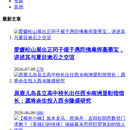
专题
其他
最新文章
爱媛松山展出正冈子规于愚陀佛庵挥毫墨宝，
讲述其与夏目漱石之交谊
2026-07-09
278
原鹿儿岛县立高中校长出任西乡南洲显彰馆馆
长：愿将余生投入西乡隆盛研究
2026-06-06
686