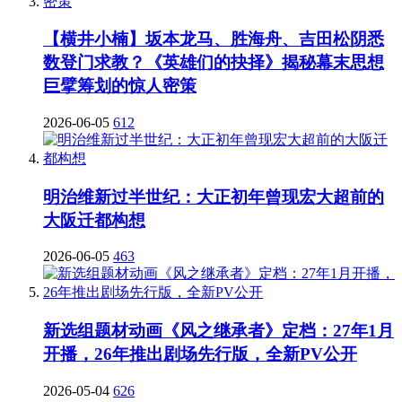
【横井小楠】坂本龙马、胜海舟、吉田松阴悉
数登门求教？《英雄们的抉择》揭秘幕末思想
巨擘筹划的惊人密策
2026-06-05
612
明治维新过半世纪：大正初年曾现宏大超前的
大阪迁都构想
2026-06-05
463
新选组题材动画《风之继承者》定档：27年1月
开播，26年推出剧场先行版，全新PV公开
2026-05-04
626