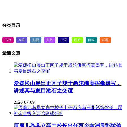
分类目录
书籍
令和
影视
文艺
日语
照片
百科
试题
最新文章
爱媛松山展出正冈子规于愚陀佛庵挥毫墨宝，
讲述其与夏目漱石之交谊
2026-07-09
原鹿儿岛县立高中校长出任西乡南洲显彰馆馆