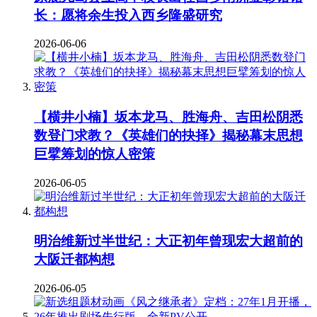
长：愿将余生投入西乡隆盛研究
2026-06-06
【横井小楠】坂本龙马、胜海舟、吉田松阴悉
数登门求教？《英雄们的抉择》揭秘幕末思想
巨擘筹划的惊人密策
2026-06-05
明治维新过半世纪：大正初年曾现宏大超前的
大阪迁都构想
2026-06-05