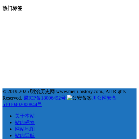
热门标签
377
123
68
35
# 地理 #
# 宗教 #
# 明治维新 #
# 福泽谕吉 #
31
25
23
22
# 萨摩藩 #
# 德川幕府 #
# 长州藩 #
# 新选组 #
22
21
20
19
# 戊辰战争 #
# 教育 #
# 自由民权运动 #
# 日俄战争 #
18
18
18
17
# 劝学篇 #
# 会津藩 #
# 倒幕运动 #
# 西乡隆盛 #
17
17
16
16
# 文化 #
# 条约 #
# 土佐藩 #
# 德川庆喜 #
15
15
14
# 坂本龙马 #
# 俄国 #
# 大久保利通 #
© 2019-2025 明治历史网 www.meiji-history.com., All Rights
Reserved.
蜀ICP备18006492号
川公网安备
51010402000844号
关于本站
站内标签
网站地图
站内导航