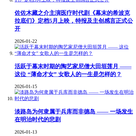
佐佐木藏之介主演医疗时代剧《幕末的希波克
拉底们》定档5月上映，特报及主创感言正式公
开
2026-01-22
活跃于幕末时期的陶艺家尼僧大田垣莲月 ——
这位 “薄命才女” 女歌人的一生是怎样的？
2026-01-15
淡路岛为何隶属于兵库而非德岛 —— 一场发生
在明治时代的悲剧
2026-01-13