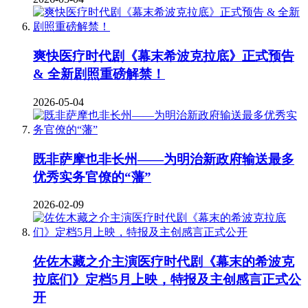
爽快医疗时代剧《幕末希波克拉底》正式预告
& 全新剧照重磅解禁！
2026-05-04
既非萨摩也非长州——为明治新政府输送最多
优秀实务官僚的“藩”
2026-02-09
佐佐木藏之介主演医疗时代剧《幕末的希波克
拉底们》定档5月上映，特报及主创感言正式公
开