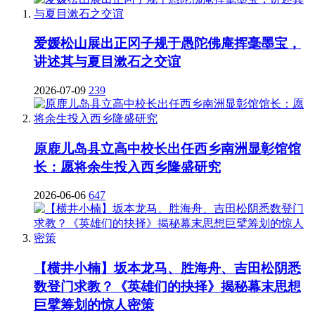
爱媛松山展出正冈子规于愚陀佛庵挥毫墨宝，
讲述其与夏目漱石之交谊
2026-07-09
239
原鹿儿岛县立高中校长出任西乡南洲显彰馆馆
长：愿将余生投入西乡隆盛研究
2026-06-06
647
【横井小楠】坂本龙马、胜海舟、吉田松阴悉
数登门求教？《英雄们的抉择》揭秘幕末思想
巨擘筹划的惊人密策