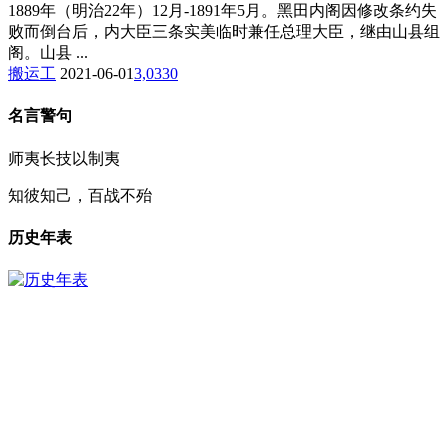
1889年（明治22年）12月-1891年5月。黑田内阁因修改条约失
败而倒台后，内大臣三条实美临时兼任总理大臣，继由山县组
阁。山县 ...
搬运工
2021-06-01
3,033
0
名言警句
师夷长技以制夷
知彼知己，百战不殆
历史年表