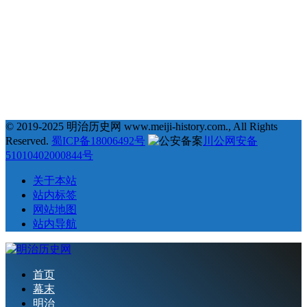
# 萨摩藩 #
# 德川幕府 #
# 长州藩 #
# 新选组 #
22
21
20
19
# 戊辰战争 #
# 教育 #
# 自由民权运动 #
# 日俄战争 #
18
18
18
17
# 劝学篇 #
# 会津藩 #
# 倒幕运动 #
# 西乡隆盛 #
17
17
16
16
# 文化 #
# 条约 #
# 土佐藩 #
# 德川庆喜 #
15
15
14
# 坂本龙马 #
# 俄国 #
# 大久保利通 #
© 2019-2025 明治历史网 www.meiji-history.com., All Rights
Reserved.
蜀ICP备18006492号
川公网安备
51010402000844号
关于本站
站内标签
网站地图
站内导航
首页
幕末
明治