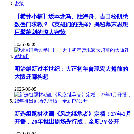
【横井小楠】坂本龙马、胜海舟、吉田松阴悉
数登门求教？《英雄们的抉择》揭秘幕末思想
巨擘筹划的惊人密策
2026-06-05
明治维新过半世纪：大正初年曾现宏大超前的
大阪迁都构想
2026-06-05
新选组题材动画《风之继承者》定档：27年1月
开播，26年推出剧场先行版，全新PV公开
2026-05-04