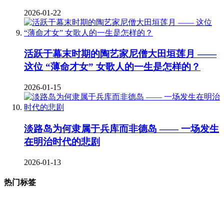
2026-01-22
活跃于幕末时期的陶艺家尼僧大田垣莲月 ——
这位 “薄命才女” 女歌人的一生是怎样的？
2026-01-15
淡路岛为何隶属于兵库而非德岛 —— 一场发生
在明治时代的悲剧
2026-01-13
热门标签
377
123
68
35
# 地理 #
# 宗教 #
# 明治维新 #
# 福泽谕吉 #
31
25
23
22