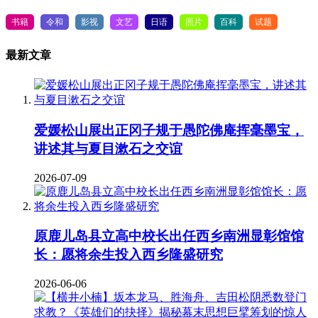
书籍
令和
影视
文艺
日语
照片
百科
试题
最新文章
爱媛松山展出正冈子规于愚陀佛庵挥毫墨宝，
讲述其与夏目漱石之交谊
2026-07-09
原鹿儿岛县立高中校长出任西乡南洲显彰馆馆
长：愿将余生投入西乡隆盛研究
2026-06-06