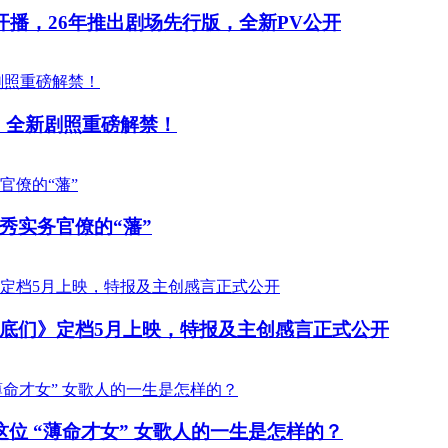
开播，26年推出剧场先行版，全新PV公开
 全新剧照重磅解禁！
秀实务官僚的“藩”
底们》定档5月上映，特报及主创感言正式公开
位 “薄命才女” 女歌人的一生是怎样的？