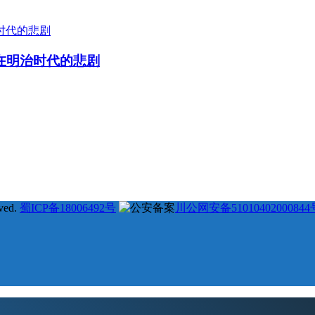
在明治时代的悲剧
31
25
23
22
22
#
# 德川幕府 #
# 长州藩 #
# 新选组 #
# 戊辰战争 #
# 
7
16
16
15
15
# 土佐藩 #
# 德川庆喜 #
# 坂本龙马 #
# 俄国 #
# 大久
ved.
蜀ICP备18006492号
川公网安备51010402000844