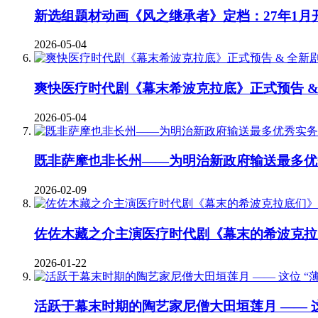
新选组题材动画《风之继承者》定档：27年1月
2026-05-04
爽快医疗时代剧《幕末希波克拉底》正式预告 &
2026-05-04
既非萨摩也非长州——为明治新政府输送最多优
2026-02-09
佐佐木藏之介主演医疗时代剧《幕末的希波克拉
2026-01-22
活跃于幕末时期的陶艺家尼僧大田垣莲月 —— 这