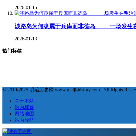
2026-01-15
淡路岛为何隶属于兵库而非德岛 —— 一场发生
2026-01-13
热门标签
377
123
68
35
# 地理 #
# 宗教 #
# 明治维新 #
# 福泽谕吉 #
# 萨摩藩 
18
18
17
17
1
# 会津藩 #
# 倒幕运动 #
# 西乡隆盛 #
# 文化 #
# 条约 #
© 2019-2025 明治历史网 www.meiji-history.com., All Rights Reser
关于本站
站内标签
网站地图
站内导航