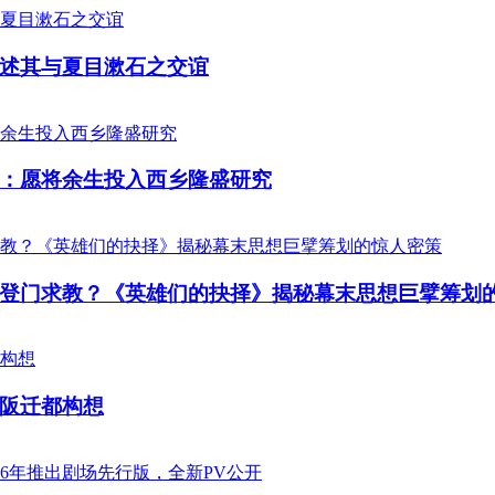
述其与夏目漱石之交谊
：愿将余生投入西乡隆盛研究
登门求教？《英雄们的抉择》揭秘幕末思想巨擘筹划
阪迁都构想