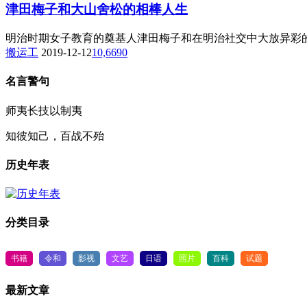
津田梅子和大山舍松的相棒人生
明治时期女子教育的奠基人津田梅子和在明治社交中大放异彩的
搬运工
2019-12-12
10,669
0
名言警句
师夷长技以制夷
知彼知己，百战不殆
历史年表
分类目录
书籍
令和
影视
文艺
日语
照片
百科
试题
最新文章