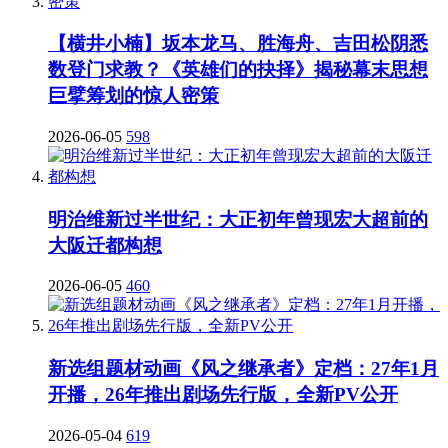
【横井小楠】坂本龙马、胜海舟、吉田松阴悉
数登门求教？《英雄们的抉择》揭秘幕末思想
巨擘筹划的惊人密策
2026-06-05
598
明治维新过半世纪：大正初年曾现宏大超前的
大阪迁都构想
2026-06-05
460
新选组题材动画《风之继承者》定档：27年1月
开播，26年推出剧场先行版，全新PV公开
2026-05-04
619