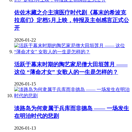
佐佐木藏之介主演医疗时代剧《幕末的希波克
拉底们》定档5月上映，特报及主创感言正式公
开
2026-01-22
活跃于幕末时期的陶艺家尼僧大田垣莲月 ——
这位 “薄命才女” 女歌人的一生是怎样的？
2026-01-15
淡路岛为何隶属于兵库而非德岛 —— 一场发生
在明治时代的悲剧
2026-01-13