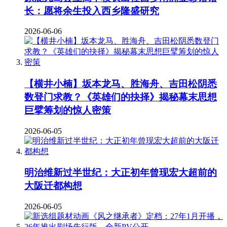
长：愿将余生投入西乡隆盛研究
2026-06-06
【横井小楠】坂本龙马、胜海舟、吉田松阴悉
数登门求教？《英雄们的抉择》揭秘幕末思想
巨擘筹划的惊人密策
2026-06-05
明治维新过半世纪：大正初年曾现宏大超前的
大阪迁都构想
2026-06-05