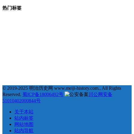
热门标签
377
123
68
35
# 地理 #
# 宗教 #
# 明治维新 #
# 福泽谕吉 #
31
25
23
22
# 萨摩藩 #
# 德川幕府 #
# 长州藩 #
# 新选组 #
22
21
20
19
# 戊辰战争 #
# 教育 #
# 自由民权运动 #
# 日俄战争 #
18
18
18
17
# 劝学篇 #
# 会津藩 #
# 倒幕运动 #
# 西乡隆盛 #
17
17
16
16
# 文化 #
# 条约 #
# 土佐藩 #
# 德川庆喜 #
15
15
14
# 坂本龙马 #
# 俄国 #
# 大久保利通 #
© 2019-2025 明治历史网 www.meiji-history.com., All Rights
Reserved.
蜀ICP备18006492号
川公网安备
51010402000844号
关于本站
站内标签
网站地图
站内导航