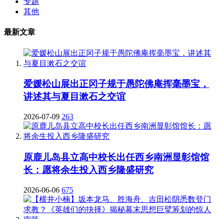
专题
其他
最新文章
爱媛松山展出正冈子规于愚陀佛庵挥毫墨宝，
讲述其与夏目漱石之交谊
2026-07-09
263
原鹿儿岛县立高中校长出任西乡南洲显彰馆馆
长：愿将余生投入西乡隆盛研究
2026-06-06
675