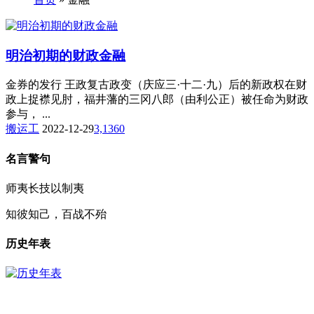
明治初期的财政金融
金券的发行 王政复古政变（庆应三·十二·九）后的新政权在财
政上捉襟见肘，福井藩的三冈八郎（由利公正）被任命为财政
参与， ...
搬运工
2022-12-29
3,136
0
名言警句
师夷长技以制夷
知彼知己，百战不殆
历史年表