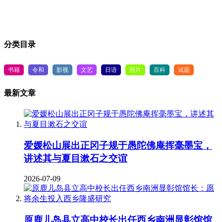
分类目录
书籍
令和
影视
文艺
日语
照片
百科
试题
最新文章
爱媛松山展出正冈子规于愚陀佛庵挥毫墨宝，
讲述其与夏目漱石之交谊
2026-07-09
原鹿儿岛县立高中校长出任西乡南洲显彰馆馆