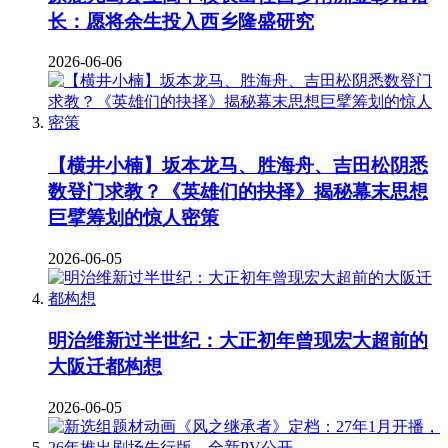
长：愿将余生投入西乡隆盛研究
2026-06-06
【横井小楠】坂本龙马、胜海舟、吉田松阴悉
数登门求教？《英雄们的抉择》揭秘幕末思想
巨擘筹划的惊人密策
2026-06-05
明治维新过半世纪：大正初年曾现宏大超前的
大阪迁都构想
2026-06-05