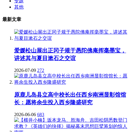
专题
其他
最新文章
爱媛松山展出正冈子规于愚陀佛庵挥毫墨宝，
讲述其与夏目漱石之交谊
2026-07-09
272
原鹿儿岛县立高中校长出任西乡南洲显彰馆馆
长：愿将余生投入西乡隆盛研究
2026-06-06
683