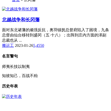
北越战争和长冈藩
面对东北诸藩的顽强反抗，奥羽镇抚总督府陷入了困境，九条
总督由仙台移转到盛冈（五·十八）；出阵到庄内方面的泽副
总裁也从 ...
搬运工
2023-01-26
5,455
0
名言警句
师夷长技以制夷
知彼知己，百战不殆
历史年表