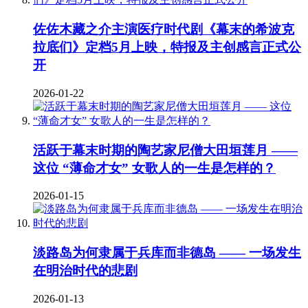
佐佐木藏之介主演医疗时代剧《幕末的希波克
拉底们》定档5月上映，特报及主创感言正式公
开
2026-01-22
活跃于幕末时期的陶艺家尼僧大田垣莲月 ——
这位 “薄命才女” 女歌人的一生是怎样的？
2026-01-15
淡路岛为何隶属于兵库而非德岛 —— 一场发生
在明治时代的悲剧
2026-01-13