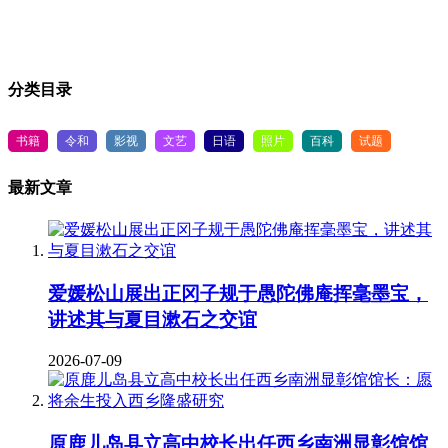
分类目录
书籍
令和
影视
文艺
日语
照片
百科
试题
最新文章
爱媛松山展出正冈子规于愚陀佛庵挥毫墨宝，
讲述其与夏目漱石之交谊
2026-07-09
原鹿儿岛县立高中校长出任西乡南洲显彰馆馆