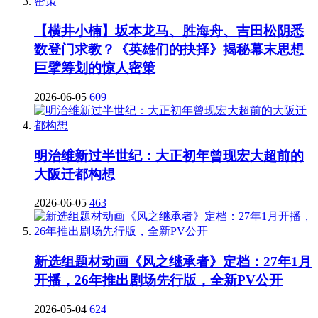
【横井小楠】坂本龙马、胜海舟、吉田松阴悉
数登门求教？《英雄们的抉择》揭秘幕末思想
巨擘筹划的惊人密策
2026-06-05
609
明治维新过半世纪：大正初年曾现宏大超前的
大阪迁都构想
2026-06-05
463
新选组题材动画《风之继承者》定档：27年1月
开播，26年推出剧场先行版，全新PV公开
2026-05-04
624