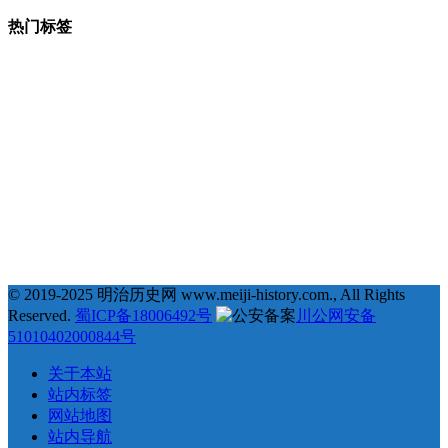
热门标签
377
123
68
35
# 地理 #
# 宗教 #
# 明治维新 #
# 福泽谕吉 #
31
25
23
22
# 萨摩藩 #
# 德川幕府 #
# 长州藩 #
# 新选组 #
22
21
20
19
# 戊辰战争 #
# 教育 #
# 自由民权运动 #
# 日俄战争 #
18
18
18
17
# 劝学篇 #
# 会津藩 #
# 倒幕运动 #
# 西乡隆盛 #
17
17
16
16
# 文化 #
# 条约 #
# 土佐藩 #
# 德川庆喜 #
15
15
14
# 坂本龙马 #
# 俄国 #
# 大久保利通 #
© 2019-2025 明治历史网 www.meiji-history.com., All Rights
Reserved.
蜀ICP备18006492号
川公网安备
51010402000844号
关于本站
站内标签
网站地图
站内导航