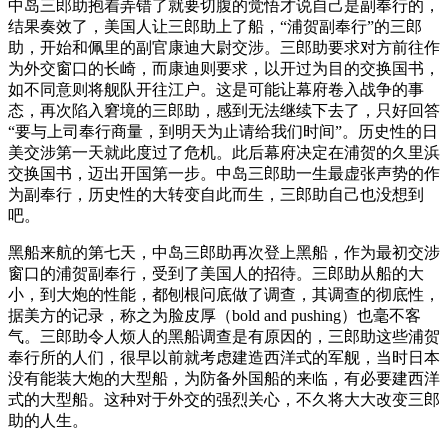
中岛三郎助抱着弄错了就要切腹的觉悟才说自己是副奉行的，
结果奏效了，美国人让三郎助上了船，“浦贺副奉行”的三郎
助，开始和佩里的副官康迪大尉交涉。三郎助要求对方前往作
为外交窗口的长崎，而康迪则要求，以开过为目的交换国书，
如不同意则将舰队开往江户。这是可能让幕府卷入战争的事
态，再次陷入窘境的三郎助，感到无法继续下去了，只好回答
“要与上司奉行商量，到明天为止请给我们时间”。历史性的日
美交涉第一天就此度过了危机。此后幕府决定在浦贺的久里浜
交换国书，迈出开国第一步。中岛三郎助一生最虚张声势的作
为副奉行，历史性的大转变自此而生，三郎助自己也没想到
吧。
黑船来航的第七天，中岛三郎助再次登上黑船，作为最初交涉
窗口的浦贺副奉行，受到了美国人的招待。三郎助从船的大
小，到大炮的性能，都刨根问底做了调查，其调查的彻底性，
据美方的记录，称之为脸皮厚（bold and pushing）也毫不客
气。三郎助令人烦人的黑船调查是有原因的，三郎助这些浦贺
奉行所的人们，很早以前就考虑建造西洋式的军舰，当时日本
没有能装大炮的大型船，为防备外国船的来临，有必要建西洋
式的大型船。这种对于外交的强烈关心，不久将大大改变三郎
助的人生。