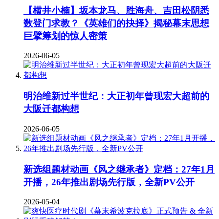
【横井小楠】坂本龙马、胜海舟、吉田松阴悉
数登门求教？《英雄们的抉择》揭秘幕末思想
巨擘筹划的惊人密策
2026-06-05
明治维新过半世纪：大正初年曾现宏大超前的
大阪迁都构想
2026-06-05
新选组题材动画《风之继承者》定档：27年1月
开播，26年推出剧场先行版，全新PV公开
2026-05-04