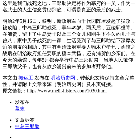
这里是我们战死之地，三郎助决定将作为幕府的一员，作为一
名武士的人生信念贯彻到底，可谓是真正的最后的武士。
明治2年5月16日，黎明，新政府军向千代冈阵屋发起了猛攻，
被攻陷，中岛三郎助战死，享年49岁。两天后，五稜郭投降。
在浦贺，留下了中岛妻子以及三个女儿和刚生下不久的儿子与
曾八，家中男子战死的一家，生活受到了与三郎助结下深厚友
谊的朋友的相助，其中有明治政府重要人物木户孝允，函馆之
战后在明治政府担任要职的榎本武扬，还有浦贺的乡亲们。在
今天的函馆，每年5月都会举行中岛三郎助祭，当地人民敬仰
三郎助父子，也有从故乡浦贺前来的参加者拜祭他。
本文由
搬运工
发布在
明治历史网
，转载此文请保持文章完整
性，并请附上文章来源（明治历史网）及本页链接。
原文链接：https://www.meiji-history.com/1030.html
发布在
幕末
文章标签
中岛三郎助