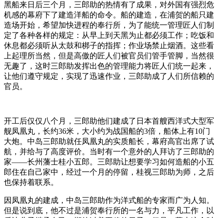
黑船来日后三个月，三郎助的热情有了成果，对外国有强烈危
机感的幕府下了建造洋船的命令。船的建造，在浦贺的船只建
造场开始，希望加快进程的奉行所，为了能统一管理匠人们制
定了各种各样的规定：从早上到天黑为止都必须工作；吃饭和
休息都必须听从太鼓和梆子的指挥；作业场禁止烟酒。这些看
上起理所当然，但是高傲的匠人们被官员们管手管脚，当然很
无趣了，这时三郎助发挥出色的管理能力将匠人们统一起来，
让他们遵守规定，实现了迅速作业，三郎助成了人们所信赖的
官员。
开工后仅仅八个月，三郎助他们建成了日本首艘西洋式大型军
舰凤凰丸，长约36米，大小约为战国船的3倍，船体上有10门
大炮。中岛三郎助就任凤凰丸的实质船长，幕府高官出席了试
航，并给与了高度评价。当时有一个意外的人拜访了三郎助的
家——长州藩士桂小五郎。三郎助让想要学习如何造船的小五
郎住在自己家中，经过一个月的停留，桂视三郎助为师，之后
也保持着联系。
因凤凰丸的建成，中岛三郎助作为洋式船的专家而广为人知。
但是说到底，他不过是浦贺奉行所的一名与力，平凡工作，以