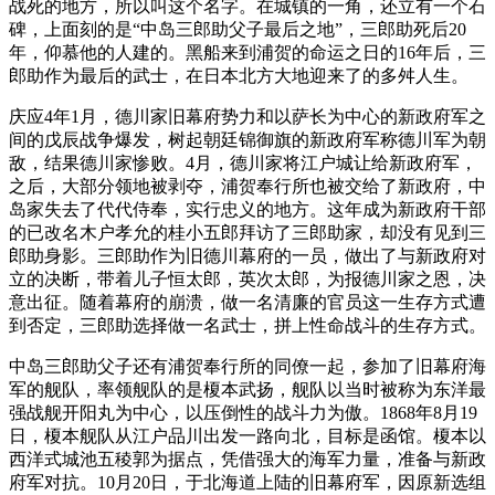
战死的地方，所以叫这个名字。在城镇的一角，还立有一个石
碑，上面刻的是“中岛三郎助父子最后之地”，三郎助死后20
年，仰慕他的人建的。黑船来到浦贺的命运之日的16年后，三
郎助作为最后的武士，在日本北方大地迎来了的多舛人生。
庆应4年1月，德川家旧幕府势力和以萨长为中心的新政府军之
间的戊辰战争爆发，树起朝廷锦御旗的新政府军称德川军为朝
敌，结果德川家惨败。4月，德川家将江户城让给新政府军，
之后，大部分领地被剥夺，浦贺奉行所也被交给了新政府，中
岛家失去了代代侍奉，实行忠义的地方。这年成为新政府干部
的已改名木户孝允的桂小五郎拜访了三郎助家，却没有见到三
郎助身影。三郎助作为旧德川幕府的一员，做出了与新政府对
立的决断，带着儿子恒太郎，英次太郎，为报德川家之恩，决
意出征。随着幕府的崩溃，做一名清廉的官员这一生存方式遭
到否定，三郎助选择做一名武士，拼上性命战斗的生存方式。
中岛三郎助父子还有浦贺奉行所的同僚一起，参加了旧幕府海
军的舰队，率领舰队的是榎本武扬，舰队以当时被称为东洋最
强战舰开阳丸为中心，以压倒性的战斗力为傲。1868年8月19
日，榎本舰队从江户品川出发一路向北，目标是函馆。榎本以
西洋式城池五稜郭为据点，凭借强大的海军力量，准备与新政
府军对抗。10月20日，于北海道上陆的旧幕府军，因原新选组