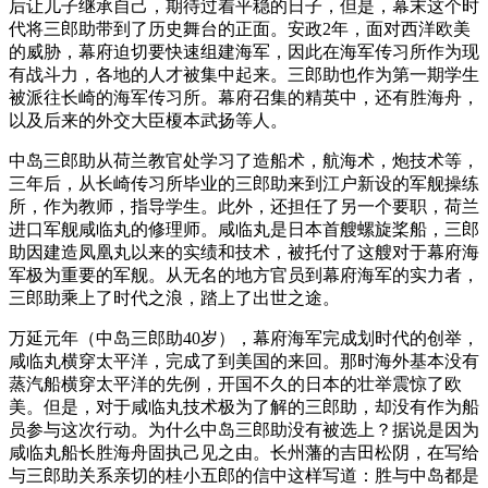
后让儿子继承自己，期待过着平稳的日子，但是，幕末这个时
代将三郎助带到了历史舞台的正面。安政2年，面对西洋欧美
的威胁，幕府迫切要快速组建海军，因此在海军传习所作为现
有战斗力，各地的人才被集中起来。三郎助也作为第一期学生
被派往长崎的海军传习所。幕府召集的精英中，还有胜海舟，
以及后来的外交大臣榎本武扬等人。
中岛三郎助从荷兰教官处学习了造船术，航海术，炮技术等，
三年后，从长崎传习所毕业的三郎助来到江户新设的军舰操练
所，作为教师，指导学生。此外，还担任了另一个要职，荷兰
进口军舰咸临丸的修理师。咸临丸是日本首艘螺旋桨船，三郎
助因建造凤凰丸以来的实绩和技术，被托付了这艘对于幕府海
军极为重要的军舰。从无名的地方官员到幕府海军的实力者，
三郎助乘上了时代之浪，踏上了出世之途。
万延元年（中岛三郎助40岁），幕府海军完成划时代的创举，
咸临丸横穿太平洋，完成了到美国的来回。那时海外基本没有
蒸汽船横穿太平洋的先例，开国不久的日本的壮举震惊了欧
美。但是，对于咸临丸技术极为了解的三郎助，却没有作为船
员参与这次行动。为什么中岛三郎助没有被选上？据说是因为
咸临丸船长胜海舟固执己见之由。长州藩的吉田松阴，在写给
与三郎助关系亲切的桂小五郎的信中这样写道：胜与中岛都是