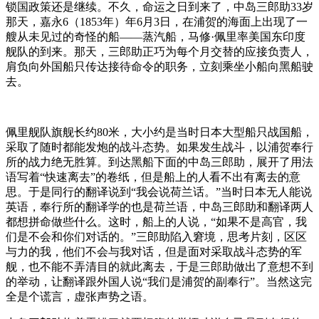
锁国政策还是继续。不久，命运之日到来了，中岛三郎助33岁
那天，嘉永6（1853年）年6月3日，在浦贺的海面上出现了一
艘从未见过的奇怪的船——蒸汽船，马修·佩里率美国东印度
舰队的到来。那天，三郎助正巧为每个月交替的应接负责人，
肩负向外国船只传达接待命令的职务，立刻乘坐小船向黑船驶
去。
佩里舰队旗舰长约80米，大小约是当时日本大型船只战国船，
采取了随时都能发炮的战斗态势。如果发生战斗，以浦贺奉行
所的战力绝无胜算。到达黑船下面的中岛三郎助，展开了用法
语写着“快速离去”的卷纸，但是船上的人看不出有离去的意
思。于是同行的翻译说到“我会说荷兰话。”当时日本无人能说
英语，奉行所的翻译学的也是荷兰语，中岛三郎助和翻译两人
都想拼命做些什么。这时，船上的人说，“如果不是高官，我
们是不会和你们对话的。”三郎助陷入窘境，思考片刻，区区
与力的我，他们不会与我对话，但是面对采取战斗态势的军
舰，也不能不弄清目的就此离去，于是三郎助做出了意想不到
的举动，让翻译跟外国人说“我们是浦贺的副奉行”。当然这完
全是个谎言，虚张声势之语。