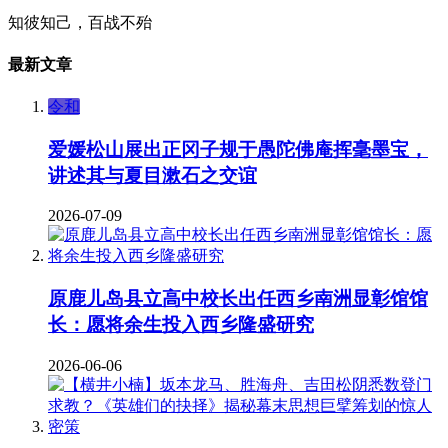
知彼知己，百战不殆
最新文章
令和
爱媛松山展出正冈子规于愚陀佛庵挥毫墨宝，
讲述其与夏目漱石之交谊
2026-07-09
原鹿儿岛县立高中校长出任西乡南洲显彰馆馆
长：愿将余生投入西乡隆盛研究
2026-06-06