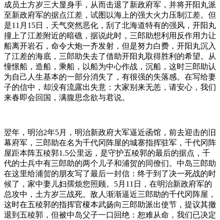
成员土方岁三大显身手，从而击退了新政府军，并将开阳丸派
至新政府军的据点江差，试图以海上的强大火力压制江差。但
是11月15日，天气突然恶化，刮了北海道特有的强风，开阳丸
撞上了江差附近的暗礁，据说此时，三郎助想利用反作用力让
船离开岩石，命令大炮一齐发射，但是努力白费，开阳丸沉入
了江差的海底，三郎助失去了借助开阳丸取得胜利的希望。从
憧憬船，造船，乘船，以船为中心作战，沉船，这时三郎助认
为自己人生基本的一部分消失了，有很强的失落感。在写给妻
子的信中，却没有流露出失意：大家别来无恙，请安心，我们
来春即会回国，满腹思念欲与君说。
翌年，明治2年5月，明治新政府大军逼近函馆，前去迎击的旧
幕府军，三郎助在名为千代冈阵屋的城寨指挥驻军，千代冈阵
屋距本阵五稜郭1.5公里远，是守护五稜郭的最后的据点，千
代的士兵中有三郎助的两个儿子和浦贺的同僚们。中岛三郎助
在这里给浦贺的朋友写了最后一封信：终于到了决一死战的时
候了，家中妻儿妇孺烦您照顾。5月11日，在明治新政府军的
总攻中，土方岁三战死。敌人渐渐逼近三郎助的千代冈阵屋，
这时在五稜郭的指挥官榎本武扬向三郎助派出使节，提议其撤
退到五稜郭，但被中岛父子一口回绝：恕难从命，我们已决定