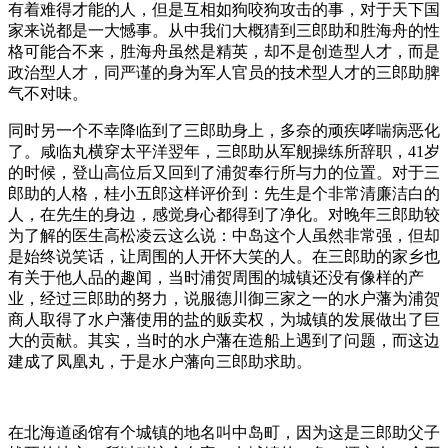
有着难得才能的人，但是互相如狗咬狗攻击的事，对于天下国
家来说都是一大憾事。从中我们大概猜到三郎助和胜海舟的性
格可能合不来，胜海舟虽然是精英，却不是创造型人才，而是
政治型人才，同严谨的身为军人官员的技术型人才的三郎助脾
气不对味。
同时另一个不幸降临到了三郎助身上，多奈的顽疾哮喘病恶化
了。咸临丸横穿太平洋翌年，三郎助从军舰操练所辞职，41岁
的时候，登山高位后又回到了浦贺奉行所与力的位置。对于三
郎助的人格，桂小五郎这样评价到：先生是个非常清廉洁白的
人，在先生的身边，感觉身心都得到了净化。对晚年三郎助较
为了解的医生高松凌云这么说：中岛这个人虽然非常强，但却
是始终说笑话，让周围的人开怀大笑的人。在三郎助的家乡也
有关于他人品的趣闻，当时浦贺周围的城镇还没有像样的产
业，经过三郎助的努力，说服德川御三家之一的水户藩为浦贺
商人取得了水户藩使用的盐的贩卖权，为城镇的发展做出了巨
大的贡献。其实，当时的水户藩在造船上遇到了问题，而这边
建成了凤凰丸，于是水户藩向三郎助求助。
在北海道函馆有个城镇的地名叫中岛町，因为这是三郎助父子