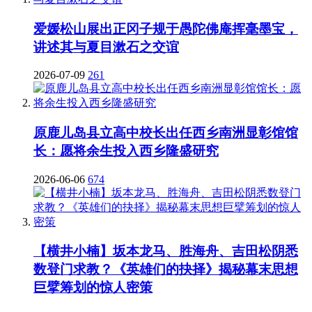
爱媛松山展出正冈子规于愚陀佛庵挥毫墨宝，
讲述其与夏目漱石之交谊
2026-07-09
261
原鹿儿岛县立高中校长出任西乡南洲显彰馆馆
长：愿将余生投入西乡隆盛研究
2026-06-06
674
【横井小楠】坂本龙马、胜海舟、吉田松阴悉
数登门求教？《英雄们的抉择》揭秘幕末思想
巨擘筹划的惊人密策