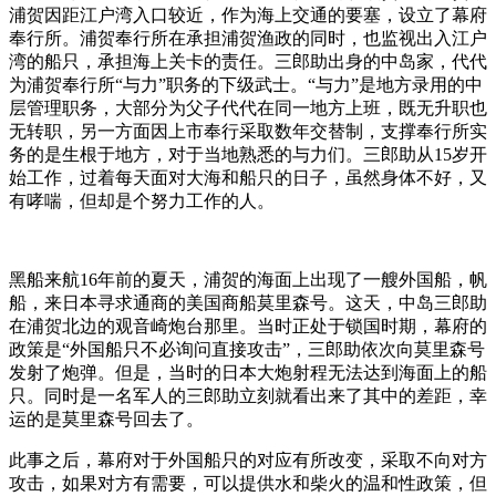
浦贺因距江户湾入口较近，作为海上交通的要塞，设立了幕府
奉行所。浦贺奉行所在承担浦贺渔政的同时，也监视出入江户
湾的船只，承担海上关卡的责任。三郎助出身的中岛家，代代
为浦贺奉行所“与力”职务的下级武士。“与力”是地方录用的中
层管理职务，大部分为父子代代在同一地方上班，既无升职也
无转职，另一方面因上市奉行采取数年交替制，支撑奉行所实
务的是生根于地方，对于当地熟悉的与力们。三郎助从15岁开
始工作，过着每天面对大海和船只的日子，虽然身体不好，又
有哮喘，但却是个努力工作的人。
黑船来航16年前的夏天，浦贺的海面上出现了一艘外国船，帆
船，来日本寻求通商的美国商船莫里森号。这天，中岛三郎助
在浦贺北边的观音崎炮台那里。当时正处于锁国时期，幕府的
政策是“外国船只不必询问直接攻击”，三郎助依次向莫里森号
发射了炮弹。但是，当时的日本大炮射程无法达到海面上的船
只。同时是一名军人的三郎助立刻就看出来了其中的差距，幸
运的是莫里森号回去了。
此事之后，幕府对于外国船只的对应有所改变，采取不向对方
攻击，如果对方有需要，可以提供水和柴火的温和性政策，但