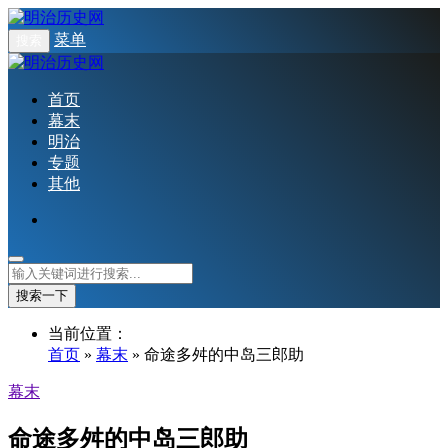
菜单
搜索
首页
幕末
明治
专题
其他
搜索一下
当前位置：
首页
»
幕末
» 命途多舛的中岛三郎助
幕末
命途多舛的中岛三郎助