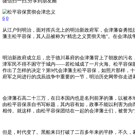
微信扫一扫,分享到朋友圈
6
0
从江户到明治，面对挥兵北上的明治新政府军，会津藩奋勇抵
藩主松平容保，其人品被称为“精忠之义贯彻天地”。在会津
明治新政府成立后，忠于德川幕府的会津藩背上了朝敌的污名
津军民不得不困守于城内——若松城成了一片火海。松平容保
作出了怎样的决定？第9代会津藩主松平容保，如照片那样，十
府军之间进行的戊辰战争中重要的一节，明治历史网带你走进
会津藩石高二十三万，在日本国内也是名列前茅的藩，以被本
由松平容保亲自书写标题，其内容有如，政事不能以利害为由
相传。就这样，由松平容保团结在一起的会津藩士们，被誉为“
但是，时代变了。黑船来日打破了二百多年来的平静，不久，