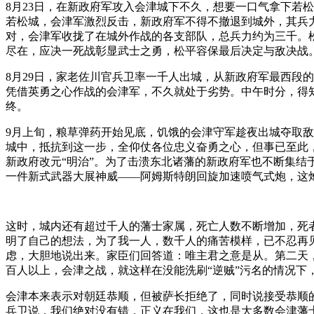
8月23日，在新政府军攻入会津城下不久，想要一口气拿下若
若松城，会津军激烈反击，新政府军不得不撤退到城外，其兵
对，会津军收拢了在城外作战的各支部队，总兵力约为三千。
尽在，应决一死战彰显武士之勇，松平容保最后决定与敌决战
8月29日，家老佐川官兵卫率一千人出城，从新政府军最西段
凭借英勇之心作战的会津军，不久就处于劣势。中午时分，得
终。
9月上旬，粮草弹药开始见底，饥饿的会津守军趁夜出城夺取
城中，抵抗到这一步，全仰仗各位忠义奋勇之心，但事已至此
新政府改元“明治”。为了击溃东北诸藩的新政府军也不断集结
一件新式武器大展神威——阿姆斯特朗回旋加速喷气式炮，这
这时，城内还有超过千人的藩士家属，死亡人数不断增加，死者
明了自己的想法，为了我一人，数千人的痛苦模样，已不忍再
虑，大胆地说出来。家臣们回答道：唯主君之意是从。第二天，
百人以上，会津之战，就这样在没能洗刷“逆贼”污名的情况下
会津本来表示对朝廷恭顺，但被萨长拒绝了，同时说接受恭顺
兵卫说，我们绝对没有错，正义在我们，这也是大多数会津藩