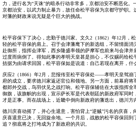
力，进行名为“天诛”的暗杀行动非常多，京都治安不断恶化
京都治安，以武力制止暴力，故任命松平容保为京都守护职。
对藩的财政来说无疑是个巨大的挑战。
松平容保下了决心，忠勤于德川家。文久2（1862）年12
轻的松平容保的肩上。召于会津藩麾下的新选组，不留情面消灭
赴御所，指挥会津军，西乡隆盛率领的萨摩军也前来与会津并
过度而病倒了。得知此事的孝明天皇甚是担心，不仅赐药给松
拮据为由请求回国，松平容保如是说道：自己若现在离开，什
庆应2（1866）年2月，悲报传至松平容保处——孝明天皇
府的成立，要求德川家返还官位和领地。另一方面，前幕府将军
都郊外交战，鸟羽伏见之战打响。松平容保辅佐在大坂指挥全
御旗，该旗帜的出现，宣示萨长军是代表朝廷的新政府军同时
才是正事。而在战场上，近畿中倒向新政府的藩迭出，德川方
德川庆喜动摇了，并心生退意，害怕背上“逆贼”污名的庆喜
庆喜退意已决，无回旋余地。一个月后，战败的松平容保回到
追？彻底将之打垮成为了新政府的共识。