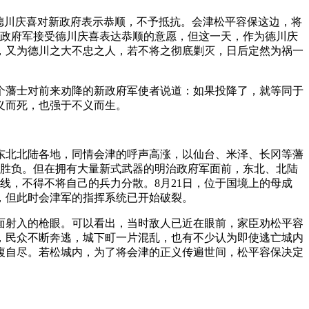
，德川庆喜对新政府表示恭顺，不予抵抗。会津松平容保这边，将
新政府军接受德川庆喜表达恭顺的意愿，但这一天，作为德川庆
，又为德川之大不忠之人，若不将之彻底剿灭，日后定然为祸一
个藩士对前来劝降的新政府军使者说道：如果投降了，就等同于
义而死，也强于不义而生。
东北北陆各地，同情会津的呼声高涨，以仙台、米泽、长冈等藩
分胜负。但在拥有大量新式武器的明治政府军面前，东北、北陆
线，不得不将自己的兵力分散。8月21日，位于国境上的母成
，但此时会津军的指挥系统已开始破裂。
面射入的枪眼。可以看出，当时敌人已近在眼前，家臣劝松平容
，民众不断奔逃，城下町一片混乱，也有不少认为即使逃亡城内
腹自尽。若松城内，为了将会津的正义传遍世间，松平容保决定