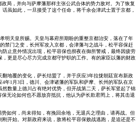
都政局，并向与萨摩藩那样主张公武合体的势力敌对。为了恢复
。话虽如此，一旦接受了这个任命，将千余会津武士置于京都，
便是孝明天皇所赐。天皇与幕府所期盼的重整京都治安，落在了年
月的禁门之变，长州军攻入京都，会津藩与之战斗，松平容保赶
为防止意外情况出现，松平容保也彻夜在御所警戒，最终因疲劳
保，更是尽心尽力完成京都守护职的工作。有的家臣以藩的财政
了天翻地覆的变化，萨长结盟了，并于庆应3年拉拢朝廷宣布新政
4年1月3日，德川、会津诸藩的军队和萨摩、长州的军队在京
虽然数量上德川占有绝对优势，但开战第二天，萨长军竖起了锦
容保无论如何也不愿放弃抵抗，他认为萨长欺君罔上，将其击退
局势如何，尚未得知，有挽回余地，无退兵之理由，请再战。但
刚刚开始。对新政府来说，敌将松平容保败战逃跑，是追还是不