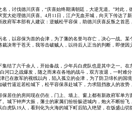
朝廷之名，讨伐德川庆喜，“庆喜始终期满朝廷，大逆无道。”对此
宽大处理德川庆喜。4月11日，江户无血开城，向天下传达了
新政府军本部有人建议：逆贼松平容保，助德川庆喜反叛之首恶
污名，以容保为首的会津，为了藩的名誉与存亡，决心一战。某
将裁决寄于苍天，我等击破贼人，以待后人正当的判断，即便因
下集结了六千余人，开始备战，少年兵白虎队也是其中之一。在
——白河口之战爆发，随之而来在各地的战斗，双方攻退，一时难
津已在敌军的视线以内，陷入孤立的会津，为了防卫绵长的国境
如破竹逼近若松城下，松平容保亲赴城下，力求阻挡敌人的攻势
容保居住的房间现在仍在，门上、墙上、窗上都有新政府军单方
了。城下钟声大振，藩士的家属们纷纷躲进城内，炮火不断纷飞
兵白虎队19人，看到化为火海的城下町后陷入绝望，在饭盛山切