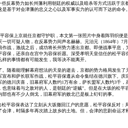
。一些反幕势力如长州藩利用朝廷的权威以及暗杀等方式活跃于京
这是基于对会津藩的忠义之心以及军事实力的认可而下达的命令
月，松平容保上京就任京都守护职，本文第一张照片中身着阵羽织
一切可疑人物，在反幕势力间声名赫赫。元治元（1864年）7
肩作战，激战之后，成功将长州势力逐出京都。即便战事平息，
平容保，还亲自在宫中为容保祈愿。深受孝明天皇信任的松平容
么样的事情都有可能发生，我等决不能离开。
驾崩了。随着能理解幕府想法的天皇的逝去，京都的势力格局发生
宣布和萨长联军作战，松平容保遵从命令集结在德川旗下。庆应
军的德川庆喜，旧幕府军人数约1万有余，萨长盟军人数约3千，
，也意味着与之敌对的人，是朝廷的“逆贼”。但是在大坂的松平
内部也有不少人倒戈，旧幕府军的败北已是板上钉钉的事。
，向松平容保表达了立刻从大坂撤回江户的意愿，松平容保反对：
了会津，时隔多年再次踏上故乡的土地。但，会津的悲剧命运才