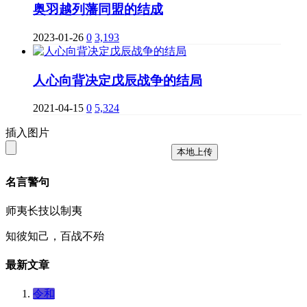
奥羽越列藩同盟的结成
2023-01-26
0
3,193
人心向背决定戊辰战争的结局
2021-04-15
0
5,324
插入图片
本地上传
名言警句
师夷长技以制夷
知彼知己，百战不殆
最新文章
令和