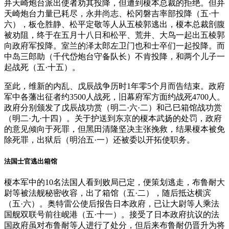
弁天崎炮台派出使者劝其投降，但遭到榎本总裁的拒绝。但弁
天崎炮台力量已耗尽，永井尚志、松冈磐吉率部投降（五·十
六），板仓胜静、松平定敬等人从五棱郭逃出，榎本总裁剖腹
被劝阻，终于在五月十八日和松平、荒井、大鸟一起出五棱郭
向政府军投降。室兰的泽太郎左卫门也和士卒们一起投降。而
中岛三郎助（千代岱炮台守备队长）不肯投降，和两个儿子一
起战死（五·十五）。
至此，维新的内乱、戊辰战争历时1年零5个月而告结束。政府
军中各藩出征者约3500人战死，旧幕府军方面约战死4700人。
政府分别颁发了戊辰战功赏（明二·六·二）和己巳箱馆战功赏
（明二·九·十四）。关于护送到东京的榎本武扬的处罚，政府
的意见倾向于死罪，但黑田清隆坚决主张挽救，结果榎本被免
除死罪，出狱后（明治五·一）还被委以开拓使职务。
法国士官逃出箱馆
榎本军中的10名法国人看到败局已定，便策划逃走，布鲁耐大
尉等被法舰秘密收容，出了箱馆（五·二），随后抵达横滨
（五·六）。奥特雷公使后报告日本政府，已让大尉等人乘法
国舰双联号前往岘港（五·十一）。接受了日本政府抗议的法
国政府虽对布鲁耐等人进行了处分，但后来布鲁耐仍晋升为将