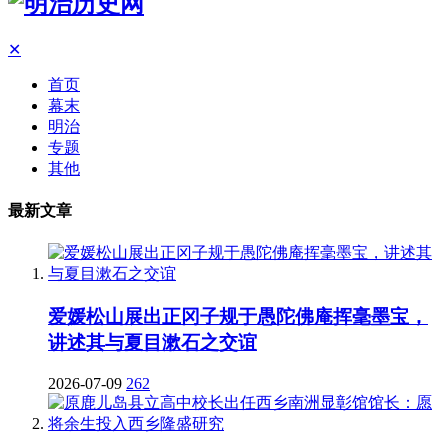
✕
首页
幕末
明治
专题
其他
最新文章
爱媛松山展出正冈子规于愚陀佛庵挥毫墨宝，
讲述其与夏目漱石之交谊
2026-07-09
262