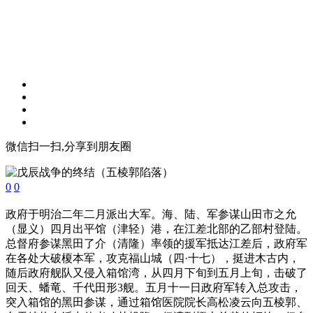
微信扫一扫,分享到朋友圈
0
0
政府于明治二年二月派出大军。海、陆、军参谋山田市之允
（显义）四月出平馆（津轻）港，在江差北部的乙部村登陆。
总督府参谋黑田了介（清隆）率领的援军抵达江差后，政府军
在各处大破榎本军，攻克福山城（四·十七），挺进木古内，
随后政府舰队又侵入箱馆湾，从四月下旬到五月上旬，击破了
回天、蟠竜、千代田形3舰。五月十一日政府军转入总攻击，
突入箱馆的黑田参谋，通过箱馆医院院长高松凌云向五棱郭、