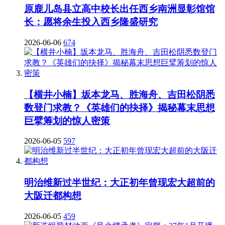
原鹿儿岛县立高中校长出任西乡南洲显彰馆馆
长：愿将余生投入西乡隆盛研究
2026-06-06
674
【横井小楠】坂本龙马、胜海舟、吉田松阴悉
数登门求教？《英雄们的抉择》揭秘幕末思想
巨擘筹划的惊人密策
2026-06-05
597
明治维新过半世纪：大正初年曾现宏大超前的
大阪迁都构想
2026-06-05
459