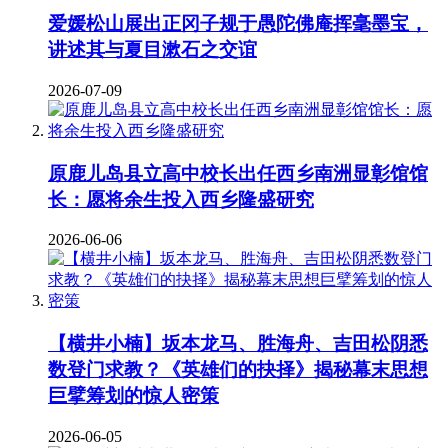
爱媛松山展出正冈子规于愚陀佛庵挥毫墨宝，
讲述其与夏目漱石之交谊
2026-07-09
原鹿儿岛县立高中校长出任西乡南洲显彰馆馆
长：愿将余生投入西乡隆盛研究
2026-06-06
【横井小楠】坂本龙马、胜海舟、吉田松阴悉
数登门求教？《英雄们的抉择》揭秘幕末思想
巨擘筹划的惊人密策
2026-06-05