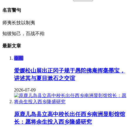
名言警句
师夷长技以制夷
知彼知己，百战不殆
最新文章
令和
爱媛松山展出正冈子规于愚陀佛庵挥毫墨宝，
讲述其与夏目漱石之交谊
2026-07-09
原鹿儿岛县立高中校长出任西乡南洲显彰馆馆
长：愿将余生投入西乡隆盛研究