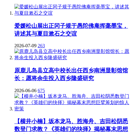
爱媛松山展出正冈子规于愚陀佛庵挥毫墨宝，
讲述其与夏目漱石之交谊
2026-07-09
263
原鹿儿岛县立高中校长出任西乡南洲显彰馆馆
长：愿将余生投入西乡隆盛研究
2026-06-06
675
【横井小楠】坂本龙马、胜海舟、吉田松阴悉
数登门求教？《英雄们的抉择》揭秘幕末思想