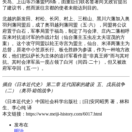
矢岛、上山等25藩盟约8条，由重臣们联名签署向太政官提出
了建议书，然而派往京都的使者未能达到目的。
北越的新发田、村松、长冈、村上、三根山、黑川六藩加入奥
羽列藩同盟后，成了奥羽越列藩同盟（五·六），同盟将公议
府置于白石，军事局置于福岛，制定了与会津、庄内二藩相呼
应来对抗追讨军的作战计划（仙台藩主玉虫左太夫谊茂的方
案）。这个攻守同盟以轮王寺宫为盟主，仙台、米泽两藩主为
总督，原老中小笠原长行、板仓胜静为参谋，作为一种地方政
权，他们把以萨长为主体的追讨军看作是“非真王师”而与其对
抗。其时会津军虽一度占领了白河（闰四·二十），但又被政
府军夺回（五·一）。
摘自《日本近代史》 第二章 近代国家的建设 五、戊辰战争
（二）（奥羽·箱馆战争）
《日本近代史》中国社会科学出版社；[日]安冈昭男 著，林和
生、李心纯 译
本文链接：https://www.meiji-history.com/6017.html
发布在
明治