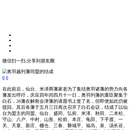
微信扫一扫,分享到朋友圈
0
0
在此前后，仙台、米泽两藩家老为了集结奥羽诸藩的势力向各
藩发出呼吁，庆应四年闰四月十一日，奥羽列藩的重臣聚集于
白石，26藩在解救会津藩的请愿书上签了名，但即便如此仍被
驳回。其后各藩于五月三日再次召开了白石会议，结成了以仙
台为盟主的同盟。仙台、盛冈、弘前、米泽、秋田、二本松、
守山、八户、中村、山形、松前、本庄、龟田、下手渡、一
关、天童、新庄、棚仓、三春、磐城平、福岛、泉、汤长谷、