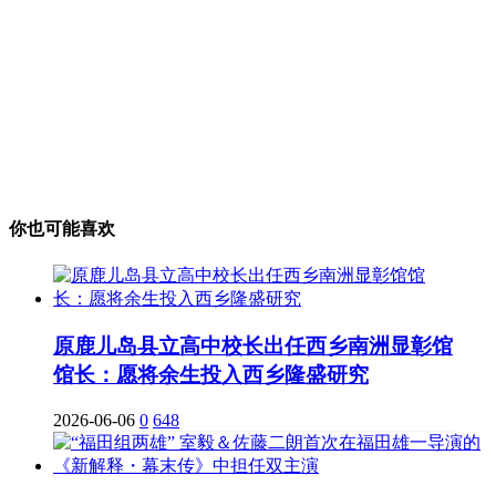
你也可能喜欢
原鹿儿岛县立高中校长出任西乡南洲显彰馆
馆长：愿将余生投入西乡隆盛研究
2026-06-06
0
648