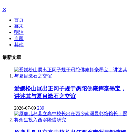
✕
首页
幕末
明治
专题
其他
最新文章
爱媛松山展出正冈子规于愚陀佛庵挥毫墨宝，
讲述其与夏目漱石之交谊
2026-07-09
239