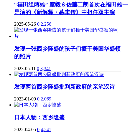
“福田组两雄” 室毅＆佐藤二朗首次在福田雄一
导演的《新解释・幕末传》中担任双主演
2025-05-26
0
2,256
发现一张西乡隆盛的孩子们摄于美国华盛顿
的照片
2023-05-11
0
3,341
发现两首西乡隆盛批判新政府的亲笔汉诗
2023-01-09
0
2,069
日本人物：西乡隆盛
2022-04-05
0
4,241