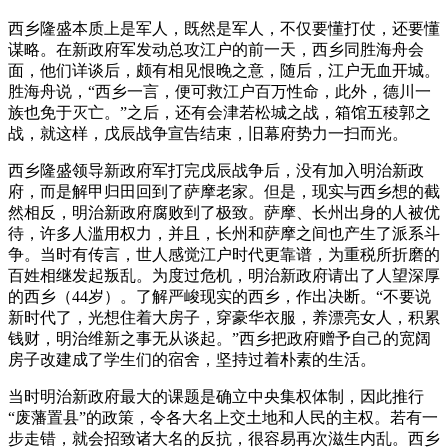
西乡隆盛本质上是军人，既然是军人，不仅要懂打仗，还要懂
谋略。在新政府军发动总攻江户的前一天，西乡同胜海舟会
面，他们详谈后，颇有相见恨晚之意，随后，江户无血开城。
胜海舟说，“西乡一言，便可救江户百万性命，此外，德川一
族也免于灭亡。”之后，还有会津若松城之战，箱馆五稜郭之
战，就这样，戊辰战争宣告结束，旧幕府势力一扫而光。
西乡隆盛领导新政府军打完戊辰战争后，没有加入明治新政
府，而是解甲归田回到了萨摩老家。但是，现实与西乡想的截
然相反，明治新政府腐败到了极致。萨摩、长州出身的人被优
待，许多人滥用权力，并且，长州和萨摩之间也产生了派系斗
争。当时有传言，世人感觉江户时代更靠谱，为重税所折磨的
百姓相继发起叛乱。为度过危机，明治新政府请出了人望深厚
的西乡（44岁）。了解严峻现实的西乡，作出决断。“不要说
新时代了，光想住着大房子，穿豪华衣服，养漂亮女人，积累
钱财，明治维新之事无从谈起。”西乡把政府赠予自己的宽阔
房子改建成了学生们的宿舍，坚持过着朴素的生活。
当时明治新政府最大的课题是确立中央集权体制，因此推行
“废藩置县”的政策，令各大名上交土地和人民的主权。若有一
步走错，就会招致诸大名的反抗，很容易再次滋生内乱。西乡