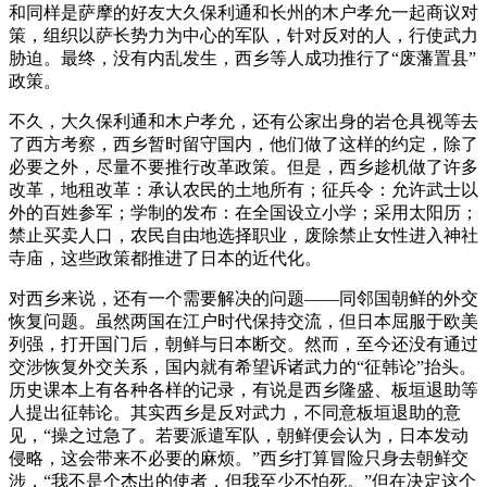
和同样是萨摩的好友大久保利通和长州的木户孝允一起商议对
策，组织以萨长势力为中心的军队，针对反对的人，行使武力
胁迫。最终，没有内乱发生，西乡等人成功推行了“废藩置县”
政策。
不久，大久保利通和木户孝允，还有公家出身的岩仓具视等去
了西方考察，西乡暂时留守国内，他们做了这样的约定，除了
必要之外，尽量不要推行改革政策。但是，西乡趁机做了许多
改革，地租改革：承认农民的土地所有；征兵令：允许武士以
外的百姓参军；学制的发布：在全国设立小学；采用太阳历；
禁止买卖人口，农民自由地选择职业，废除禁止女性进入神社
寺庙，这些政策都推进了日本的近代化。
对西乡来说，还有一个需要解决的问题——同邻国朝鲜的外交
恢复问题。虽然两国在江户时代保持交流，但日本屈服于欧美
列强，打开国门后，朝鲜与日本断交。然而，至今还没有通过
交涉恢复外交关系，国内就有希望诉诸武力的“征韩论”抬头。
历史课本上有各种各样的记录，有说是西乡隆盛、板垣退助等
人提出征韩论。其实西乡是反对武力，不同意板垣退助的意
见，“操之过急了。若要派遣军队，朝鲜便会认为，日本发动
侵略，这会带来不必要的麻烦。”西乡打算冒险只身去朝鲜交
涉，“我不是个杰出的使者，但我至少不怕死。”但在决定这个