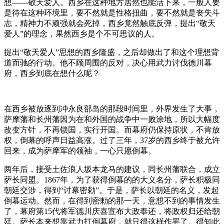
想——敬天爱人。西乡在这种地方居然也能活下来，一般人要
是待在这种环境里，要不然就是性格扭曲，要不然就是丧失斗
志，精神力不顽强就会死掉，西乡竟然触底反弹，提出“敬天
爱人”的理念，果然西乡是个不可思议的人。
提出“敬天爱人”思想的西乡隆盛，之后却做出了和这个理想背
道而驰的行动。他不顾周围的反对，决心用武力讨伐德川幕
府，西乡到底在想什么呢？
在西乡被放逐到冲永良部岛的那段时间里，外界发生了大事，
萨摩藩和长州藩因为在和外国的战争中一败涂地，所以大幅度
改变方针，不再锁国，实行开国。而幕府仍保持原状，不肯放
权，倒幕的呼声日益高涨。过了三年，37岁的西乡终于被允许
回来，成为萨摩军的领袖，一心只愿倒幕。
两年后，接受土佐浪人坂本龙马的建议，同长州藩联合，成立
萨长同盟。1867年，为了获得倒幕的的大义名分，萨长积极同
朝廷交涉，得到“讨幕密勅”。于是，萨长以朝廷的名义，发起
倒幕运动。然而，在得到密勅的那一天，意想不到的事情发生
了，幕府第15代将军德川庆喜宣布大政奉还，将政权归还给朝
廷。萨长本来想靠武力打倒幕府，就只得这样作罢了。得知此