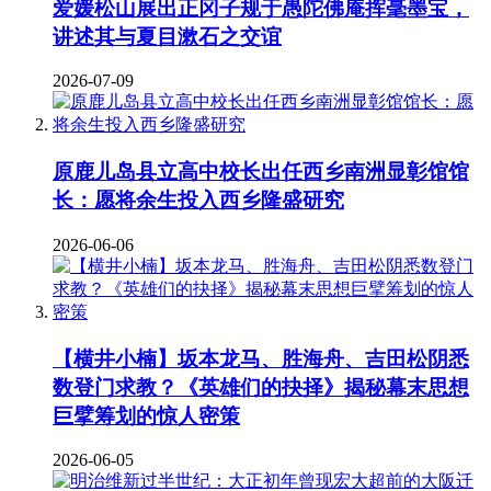
爱媛松山展出正冈子规于愚陀佛庵挥毫墨宝，
讲述其与夏目漱石之交谊
2026-07-09
原鹿儿岛县立高中校长出任西乡南洲显彰馆馆
长：愿将余生投入西乡隆盛研究
2026-06-06
【横井小楠】坂本龙马、胜海舟、吉田松阴悉
数登门求教？《英雄们的抉择》揭秘幕末思想
巨擘筹划的惊人密策
2026-06-05