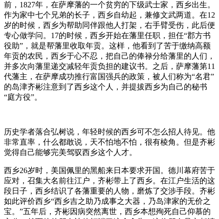
前，1827年，在萨摩藩的一个贫穷的下级武士家，西乡出生。
作为家中七个兄弟的长子，西乡自幼起，兼修文武两道。在12
岁的时候，西乡为帮助同伴跟他人打架，右手臂受伤，此后便
专心做学问。17的时候，西乡开始在藩里任职，担任“郡方书
役助”，就是帮藩里收取年贡。这样，他看到了苦于缴纳高额
年贡的农民，西乡于心不忍，把自己的俸禄分给藩里的人们，
并多次向藩里递交减轻年贡负担的建议书。之后，萨摩藩第11
代藩主，在萨摩成功推行富国强兵的政策，被人们称为“名君”
的岛津齐彬注意到了西乡这个人，并提拔西乡为自己的秘书
“庭方役”。
历史学者落合弘树说，年轻时候的西乡可不怎么招人待见。他
非常直率，什么都敢说，天不怕地不怕，很有棱角。但是齐彬
觉得自己能够完美驾驭西乡这个人才。
西乡26岁时，美国佩里的黑船来日本要求开国。德川幕府苦于
应对，召集大名前往江户，齐彬带上了西乡。在江户生活的这
段日子，西乡结识了各藩重要的人物，磨炼了交涉手段。齐彬
如此评价西乡“西乡吉之助乃成事之大器，乃岛津家的无价之
宝。”五年后，齐彬因病突然离世，西乡本想殉死自己仰慕的