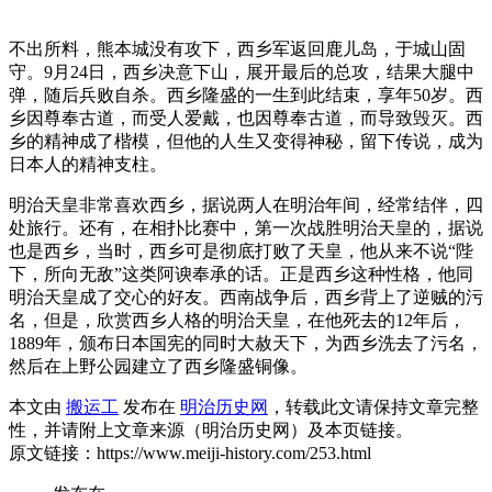
不出所料，熊本城没有攻下，西乡军返回鹿儿岛，于城山固
守。9月24日，西乡决意下山，展开最后的总攻，结果大腿中
弹，随后兵败自杀。西乡隆盛的一生到此结束，享年50岁。西
乡因尊奉古道，而受人爱戴，也因尊奉古道，而导致毁灭。西
乡的精神成了楷模，但他的人生又变得神秘，留下传说，成为
日本人的精神支柱。
明治天皇非常喜欢西乡，据说两人在明治年间，经常结伴，四
处旅行。还有，在相扑比赛中，第一次战胜明治天皇的，据说
也是西乡，当时，西乡可是彻底打败了天皇，他从来不说“陛
下，所向无敌”这类阿谀奉承的话。正是西乡这种性格，他同
明治天皇成了交心的好友。西南战争后，西乡背上了逆贼的污
名，但是，欣赏西乡人格的明治天皇，在他死去的12年后，
1889年，颁布日本国宪的同时大赦天下，为西乡洗去了污名，
然后在上野公园建立了西乡隆盛铜像。
本文由
搬运工
发布在
明治历史网
，转载此文请保持文章完整
性，并请附上文章来源（明治历史网）及本页链接。
原文链接：https://www.meiji-history.com/253.html