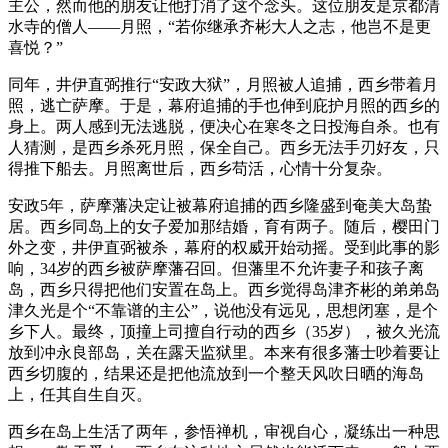
主公，然而他的朋友让他打消了这个念头。这位朋友是京都清
水寺的僧人——月照，“若你继承齐彬大人之志，他岂不是更
喜悦？”
同年，井伊直弼推行“安政大狱”，月照被人追捕，西乡带着月
照，逃亡萨摩。于是，幕府追捕的手也伸到庇护月照的西乡的
身上。两人感到无法逃脱，便决心在寒冬之日投海自杀。也有
人猜测，是西乡杀死月照，保全自己。西乡无法手刃好友，只
得推下船去。月照离世后，西乡苟活，心情十分复杂。
安政5年，萨摩藩决定让被幕府追捕的西乡隆盛到奄美大岛蛰
居。西乡同岛上的女子爱加那结婚，育有两子。随后，樱田门
外之变，井伊直弼被杀，幕府的权威开始动摇。受到此事的影
响，34岁的西乡被萨摩藩召回。但藩里不允许妻子和孩子离
岛，西乡只得把他们安置在岛上。西乡觉得岛津齐彬的弟弟岛
津久光是个“不靠谱的主公”，说他没有远见，思想闭塞，是个
乡下人。最终，顶撞上司擅自行动的西乡（35岁），被久光流
放到冲永良部岛，关在露天监狱里。本来有很多藩士吵着要让
西乡切腹的，结果还是把他流放到一个整天风吹日晒的海岛
上，任其自生自灭。
西乡在岛上生活了两年，参悟禅机，审视自心，凝练出一种思