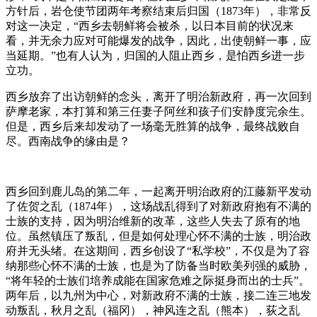
方针后，岩仓使节团两年考察结束后归国（1873年），非常反
对这一决定，“西乡去朝鲜将会被杀，以日本目前的状况来
看，并无余力应对可能爆发的战争，因此，出使朝鲜一事，应
当延期。”也有人认为，归国的人阻止西乡，是怕西乡进一步
立功。
西乡放弃了出访朝鲜的念头，离开了明治新政府，再一次回到
萨摩老家，本打算和第三任妻子阿丝和孩子们安静度完余生。
但是，西乡后来却发动了一场毫无胜算的战争，最终战败自
尽。西南战争的缘由是？
西乡回到鹿儿岛的第二年，一起离开明治政府的江藤新平发动
了佐贺之乱（1874年），这场战乱得到了对新政府抱有不满的
士族的支持，因为明治维新的改革，这些人失去了原有的地
位。虽然镇压了叛乱，但是如何处理心怀不满的士族，明治政
府并无头绪。在这期间，西乡创设了“私学校”，不仅是为了容
纳那些心怀不满的士族，也是为了防备当时欧美列强的威胁，
“将年轻的士族们培养成能在国家危难之际挺身而出的士兵”。
两年后，以九州为中心，对新政府不满的士族，接二连三地发
动叛乱，秋月之乱（福冈），神风连之乱（熊本），荻之乱