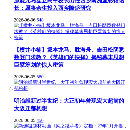
原鹿儿岛县立高中校长出任西乡南洲显彰馆馆
长：愿将余生投入西乡隆盛研究
2026-06-06
648
【横井小楠】坂本龙马、胜海舟、吉田松阴悉
数登门求教？《英雄们的抉择》揭秘幕末思想
巨擘筹划的惊人密策
2026-06-05
580
明治维新过半世纪：大正初年曾现宏大超前的
大阪迁都构想
2026-06-05
456