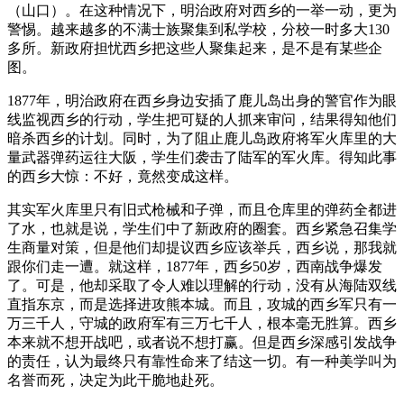
（山口）。在这种情况下，明治政府对西乡的一举一动，更为
警惕。越来越多的不满士族聚集到私学校，分校一时多大130
多所。新政府担忧西乡把这些人聚集起来，是不是有某些企
图。
1877年，明治政府在西乡身边安插了鹿儿岛出身的警官作为眼
线监视西乡的行动，学生把可疑的人抓来审问，结果得知他们
暗杀西乡的计划。同时，为了阻止鹿儿岛政府将军火库里的大
量武器弹药运往大阪，学生们袭击了陆军的军火库。得知此事
的西乡大惊：不好，竟然变成这样。
其实军火库里只有旧式枪械和子弹，而且仓库里的弹药全都进
了水，也就是说，学生们中了新政府的圈套。西乡紧急召集学
生商量对策，但是他们却提议西乡应该举兵，西乡说，那我就
跟你们走一遭。就这样，1877年，西乡50岁，西南战争爆发
了。可是，他却采取了令人难以理解的行动，没有从海陆双线
直指东京，而是选择进攻熊本城。而且，攻城的西乡军只有一
万三千人，守城的政府军有三万七千人，根本毫无胜算。西乡
本来就不想开战吧，或者说不想打赢。但是西乡深感引发战争
的责任，认为最终只有靠性命来了结这一切。有一种美学叫为
名誉而死，决定为此干脆地赴死。