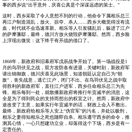
事的西乡说“出乎意外，庆喜公真是个深谋远虑的策士。”
这时，西乡采取了令人意想不到的行动，他命令下属相乐总三
再江户制造混乱，放火、掠夺、杀人……西乡大概觉得没有流
血，时代就不会迅速革新。相乐等人引发骚乱后，躲进了江户
的萨摩藩邸，最终，德川方放火烧毁萨摩藩邸。然而，西乡脸
上浮现出微笑：这下终于有开战的借口了。
1868年，新政府和旧幕府军戊辰战争开始了。第一场战役是1
月的鸟羽伏见之战，双方攻防各有进退，关键时刻，新政府军
请出锦御旗，德川庆喜见此场景，知道朝廷认定自己为“朝
敌”，丧失战意，逃亡江户，闭门不出。在鸟羽伏见之战中取
得胜利的新政府军，直往江户进军，西乡任命相乐总三为先
锋。相乐每到一处，就散播新政府将推行年贡减半的消息，这
全是为了得到民众的支持而想出的权宜之计。然而，新政府中
途改变了主意，如果实行年贡减半的话，财政上会入不敷出。
最终，新政府给相乐等人安上“伪官军”的污名，并处以极刑，
相乐之妻得知相乐之死也随即自杀。相乐遵守西乡的命令，推
测其心情，一心只想建功立业，却落得这个下场，西乡是有一
定责任的。