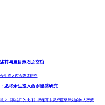
述其与夏目漱石之交谊
：愿将余生投入西乡隆盛研究