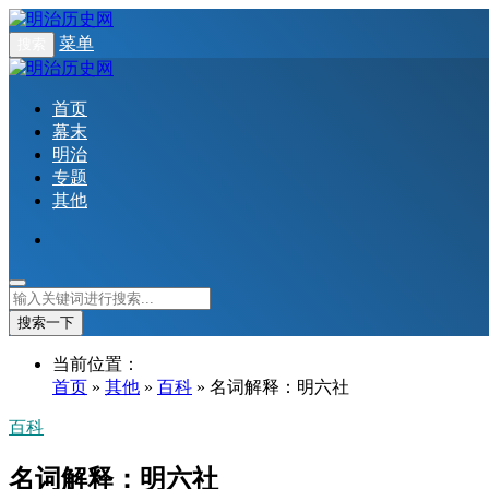
菜单
搜索
首页
幕末
明治
专题
其他
搜索一下
当前位置：
首页
»
其他
»
百科
» 名词解释：明六社
百科
名词解释：明六社