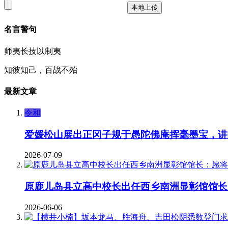
本地上传
名言警句
师夷长技以制夷
知彼知己，百战不殆
最新文章
令和
爱媛松山展出正冈子规于愚陀佛庵挥毫墨宝，讲
2026-07-09
原鹿儿岛县立高中校长出任西乡南洲显彰馆馆长
2026-06-06