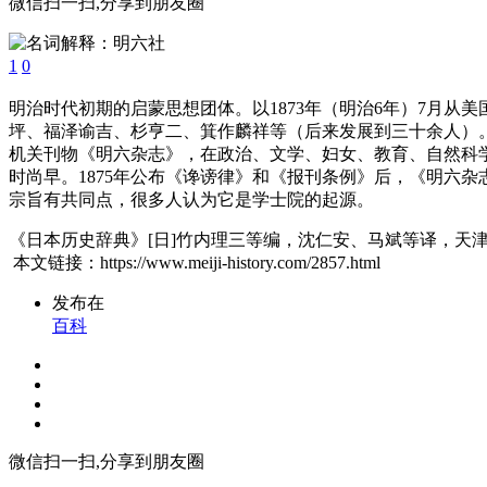
微信扫一扫,分享到朋友圈
1
0
明治时代初期的启蒙思想团体。以1873年（明治6年）7月
坪、福泽谕吉、杉亨二、箕作麟祥等（后来发展到三十余人）。
机关刊物《明六杂志》，在政治、文学、妇女、教育、自然科
时尚早。1875年公布《谗谤律》和《报刊条例》后，《明六
宗旨有共同点，很多人认为它是学士院的起源。
《日本历史辞典》[日]竹内理三等编，沈仁安、马斌等译，天津
本文链接：https://www.meiji-history.com/2857.html
发布在
百科
微信扫一扫,分享到朋友圈