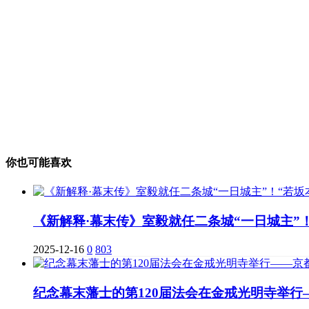
你也可能喜欢
《新解释·幕末传》室毅就任二条城“一日城主”
2025-12-16
0
803
纪念幕末藩士的第120届法会在金戒光明寺举