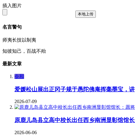
插入图片
本地上传
名言警句
师夷长技以制夷
知彼知己，百战不殆
最新文章
令和
爱媛松山展出正冈子规于愚陀佛庵挥毫墨宝，讲
2026-07-09
原鹿儿岛县立高中校长出任西乡南洲显彰馆馆长
2026-06-06