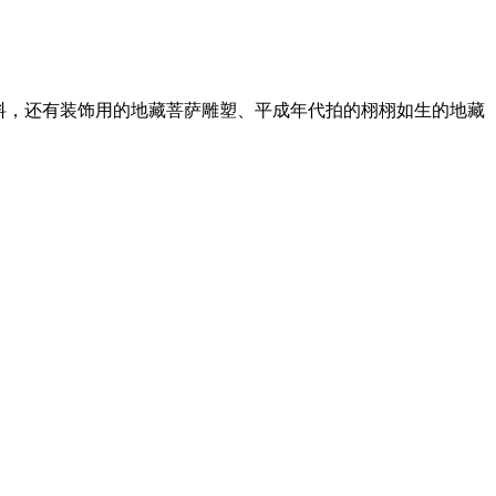
料，还有装饰用的地藏菩萨雕塑、平成年代拍的栩栩如生的地藏