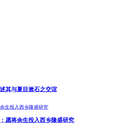
述其与夏目漱石之交谊
：愿将余生投入西乡隆盛研究