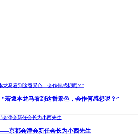
！“若坂本龙马看到这番景色，会作何感想呢？”
行——京都会津会新任会长为小西先生