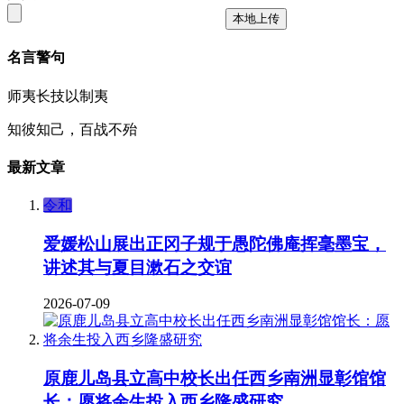
本地上传
名言警句
师夷长技以制夷
知彼知己，百战不殆
最新文章
令和
爱媛松山展出正冈子规于愚陀佛庵挥毫墨宝，
讲述其与夏目漱石之交谊
2026-07-09
原鹿儿岛县立高中校长出任西乡南洲显彰馆馆
长：愿将余生投入西乡隆盛研究