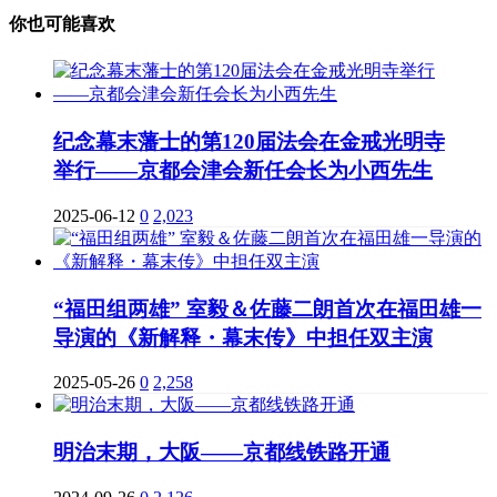
你也可能喜欢
纪念幕末藩士的第120届法会在金戒光明寺
举行——京都会津会新任会长为小西先生
2025-06-12
0
2,023
“福田组两雄” 室毅＆佐藤二朗首次在福田雄一
导演的《新解释・幕末传》中担任双主演
2025-05-26
0
2,258
明治末期，大阪——京都线铁路开通