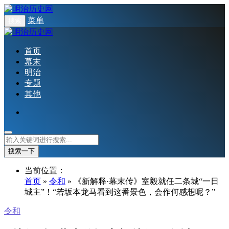
菜单
搜索
首页
幕末
明治
专题
其他
搜索一下
当前位置：
首页
»
令和
» 《新解释·幕末传》室毅就任二条城“一日
城主”！“若坂本龙马看到这番景色，会作何感想呢？”
令和