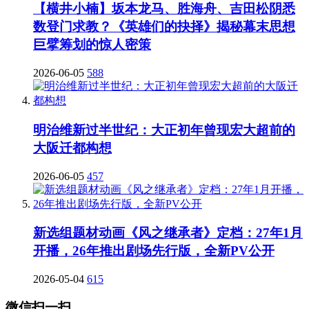
【横井小楠】坂本龙马、胜海舟、吉田松阴悉
数登门求教？《英雄们的抉择》揭秘幕末思想
巨擘筹划的惊人密策
2026-06-05
588
明治维新过半世纪：大正初年曾现宏大超前的
大阪迁都构想
2026-06-05
457
新选组题材动画《风之继承者》定档：27年1月
开播，26年推出剧场先行版，全新PV公开
2026-05-04
615
微信扫一扫