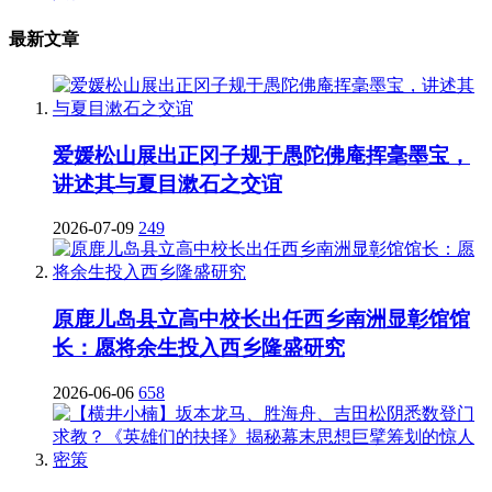
最新文章
爱媛松山展出正冈子规于愚陀佛庵挥毫墨宝，
讲述其与夏目漱石之交谊
2026-07-09
249
原鹿儿岛县立高中校长出任西乡南洲显彰馆馆
长：愿将余生投入西乡隆盛研究
2026-06-06
658