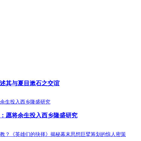
述其与夏目漱石之交谊
：愿将余生投入西乡隆盛研究