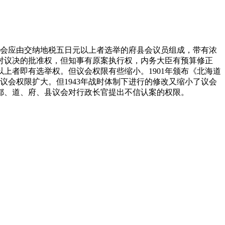
府县会应由交纳地税五日元以上者选举的府县会议员组成，带有浓
事对议决的批准权，但知事有原案执行权，内务大臣有预算修正
上者即有选举权。但议会权限有些缩小。1901年颁布《北海道
权，议会权限扩大。但1943年战时体制下进行的修改又缩小了议会
予都、道、府、县议会对行政长官提出不信认案的权限。