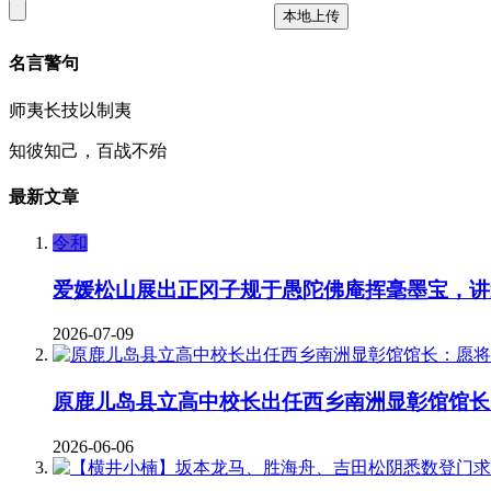
本地上传
名言警句
师夷长技以制夷
知彼知己，百战不殆
最新文章
令和
爱媛松山展出正冈子规于愚陀佛庵挥毫墨宝，讲
2026-07-09
原鹿儿岛县立高中校长出任西乡南洲显彰馆馆长
2026-06-06