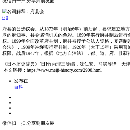
微信扫一扫,分享到朋友圈
0
0
府县的公选议会。从1873年（明治6年）前后起，要求建立地
厚的府知事、县令谘询机关的色彩。1890年实行府县制后进
权。1899年全面改革府县制，府县被授予公法人资格，复选
会法》，1909年冲绳实行府县制。1926年（大正15年）采
权限。战后1947年，根据《地方自治法》，都、道、府、县
《日本历史辞典》[日]竹内理三等编，沈仁安、马斌等译，天津
本文链接：https://www.meiji-history.com/2908.html
发布在
百科
微信扫一扫,分享到朋友圈