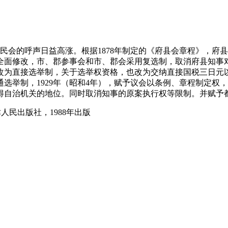
方民会的呼声日益高涨。根据1878年制定的《府县会章程》，
行全面修改，市、郡参事会和市、郡会采用复选制，取消府县知
制改为直接选举制，关于选举权资格，也改为交纳直接国税三日元以
用普通选举制，1929年（昭和4年），赋予议会以条例、章程制定
获得自治机关的地位。同时取消知事的原案执行权等限制。并赋
人民出版社，1988年出版