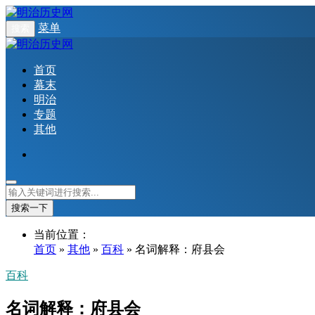
菜单
搜索
首页
幕末
明治
专题
其他
搜索一下
当前位置：
首页
»
其他
»
百科
» 名词解释：府县会
百科
名词解释：府县会