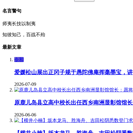
名言警句
师夷长技以制夷
知彼知己，百战不殆
最新文章
令和
爱媛松山展出正冈子规于愚陀佛庵挥毫墨宝，讲
2026-07-09
原鹿儿岛县立高中校长出任西乡南洲显彰馆馆长
2026-06-06