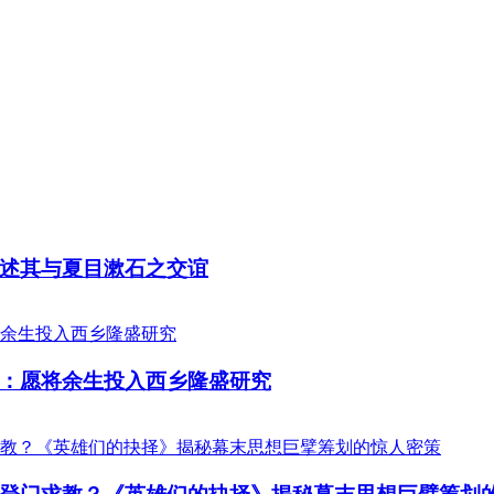
述其与夏目漱石之交谊
：愿将余生投入西乡隆盛研究