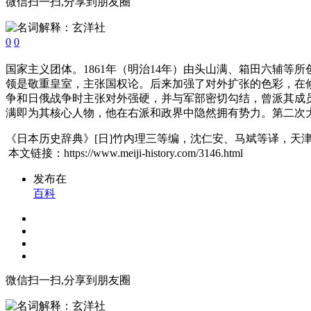
微信扫一扫,分享到朋友圈
0
0
国家主义团体。1861年（明治14年）由头山满、箱田六辅
领是敬重皇室，主张国权论。后来加强了对外扩张的色彩，在修
争和日俄战争时主张对外强硬，并与军部密切勾结，曾派其成
满即为其核心人物，他在右派和政界中隐然拥有势力。第二次大
《日本历史辞典》[日]竹内理三等编，沈仁安、马斌等译，天津
本文链接：https://www.meiji-history.com/3146.html
发布在
百科
微信扫一扫,分享到朋友圈