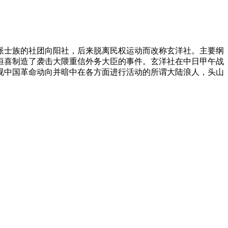
韩派士族的社团向阳社，后来脱离民权运动而改称玄洋社。主要纲
岛恒喜制造了袭击大隈重信外务大臣的事件。玄洋社在中日甲午战
视中国革命动向并暗中在各方面进行活动的所谓大陆浪人，头山
。