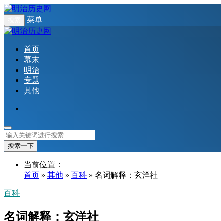
菜单
搜索
首页
幕末
明治
专题
其他
搜索一下
当前位置：
首页
»
其他
»
百科
» 名词解释：玄洋社
百科
名词解释：玄洋社