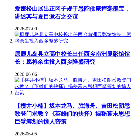
爱媛松山展出正冈子规于愚陀佛庵挥毫墨宝，
讲述其与夏目漱石之交谊
2026-07-09
原鹿儿岛县立高中校长出任西乡南洲显彰馆馆
长：愿将余生投入西乡隆盛研究
2026-06-06
【横井小楠】坂本龙马、胜海舟、吉田松阴悉
数登门求教？《英雄们的抉择》揭秘幕末思想
巨擘筹划的惊人密策
2026-06-05