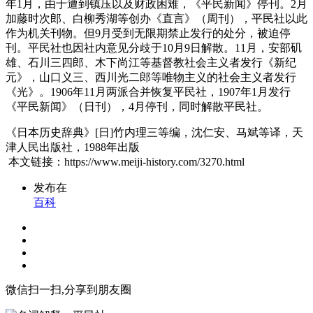
年1月，由于遭到镇压以及财政困难，《平民新闻》停刊。2月
加藤时次郎、白柳秀湖等创办《直言》（周刊），平民社以此
作为机关刊物。但9月受到无限期禁止发行的处分，被迫停
刊。平民社也因社内意见分歧于10月9日解散。11月，安部矶
雄、石川三四郎、木下尚江等基督教社会主义者发行《新纪
元》，山口义三、西川光二郎等唯物主义的社会主义者发行
《光》。1906年11月两派合并恢复平民社，1907年1月发行
《平民新闻》（日刊），4月停刊，同时解散平民社。
《日本历史辞典》[日]竹内理三等编，沈仁安、马斌等译，天
津人民出版社，1988年出版
本文链接：https://www.meiji-history.com/3270.html
发布在
百科
微信扫一扫,分享到朋友圈