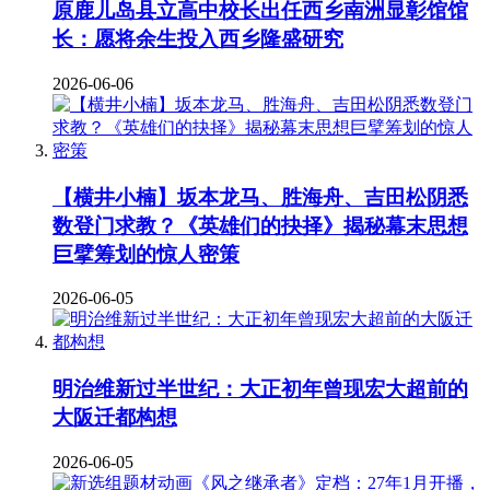
原鹿儿岛县立高中校长出任西乡南洲显彰馆馆
长：愿将余生投入西乡隆盛研究
2026-06-06
【横井小楠】坂本龙马、胜海舟、吉田松阴悉
数登门求教？《英雄们的抉择》揭秘幕末思想
巨擘筹划的惊人密策
2026-06-05
明治维新过半世纪：大正初年曾现宏大超前的
大阪迁都构想
2026-06-05