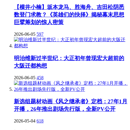
【横井小楠】坂本龙马、胜海舟、吉田松阴悉
数登门求教？《英雄们的抉择》揭秘幕末思想
巨擘筹划的惊人密策
2026-06-05
597
明治维新过半世纪：大正初年曾现宏大超前的
大阪迁都构想
2026-06-05
458
新选组题材动画《风之继承者》定档：27年1月
开播，26年推出剧场先行版，全新PV公开
2026-05-04
618