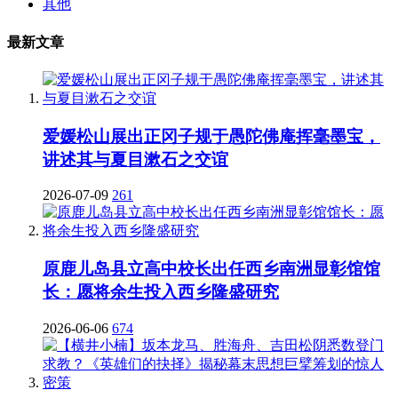
其他
最新文章
爱媛松山展出正冈子规于愚陀佛庵挥毫墨宝，
讲述其与夏目漱石之交谊
2026-07-09
261
原鹿儿岛县立高中校长出任西乡南洲显彰馆馆
长：愿将余生投入西乡隆盛研究
2026-06-06
674