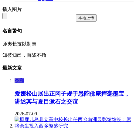
插入图片
本地上传
名言警句
师夷长技以制夷
知彼知己，百战不殆
最新文章
令和
爱媛松山展出正冈子规于愚陀佛庵挥毫墨宝，
讲述其与夏目漱石之交谊
2026-07-09