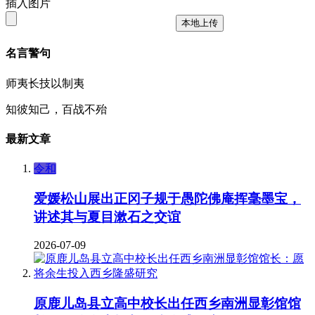
插入图片
本地上传
名言警句
师夷长技以制夷
知彼知己，百战不殆
最新文章
令和
爱媛松山展出正冈子规于愚陀佛庵挥毫墨宝，
讲述其与夏目漱石之交谊
2026-07-09
原鹿儿岛县立高中校长出任西乡南洲显彰馆馆