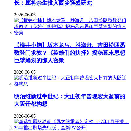
长：愿将余生投入西乡隆盛研究
2026-06-06
【横井小楠】坂本龙马、胜海舟、吉田松阴悉
数登门求教？《英雄们的抉择》揭秘幕末思想
巨擘筹划的惊人密策
2026-06-05
明治维新过半世纪：大正初年曾现宏大超前的
大阪迁都构想
2026-06-05