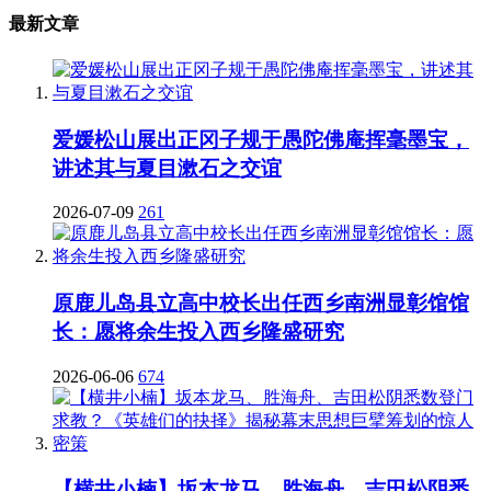
最新文章
爱媛松山展出正冈子规于愚陀佛庵挥毫墨宝，
讲述其与夏目漱石之交谊
2026-07-09
261
原鹿儿岛县立高中校长出任西乡南洲显彰馆馆
长：愿将余生投入西乡隆盛研究
2026-06-06
674
【横井小楠】坂本龙马、胜海舟、吉田松阴悉