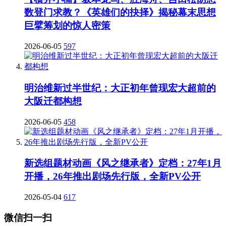
数登门求教？《英雄们的抉择》揭秘幕末思想
巨擘筹划的惊人密策
2026-06-05
597
明治维新过半世纪：大正初年曾现宏大超前的
大阪迁都构想
2026-06-05
458
新选组题材动画《风之继承者》定档：27年1月
开播，26年推出剧场先行版，全新PV公开
2026-05-04
617
微信扫一扫