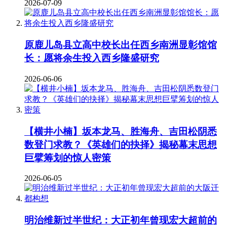
2026-07-09
原鹿儿岛县立高中校长出任西乡南洲显彰馆馆
长：愿将余生投入西乡隆盛研究
2026-06-06
【横井小楠】坂本龙马、胜海舟、吉田松阴悉
数登门求教？《英雄们的抉择》揭秘幕末思想
巨擘筹划的惊人密策
2026-06-05
明治维新过半世纪：大正初年曾现宏大超前的