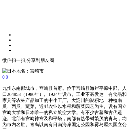
微信扫一扫,分享到朋友圈
0
0
九州东南部城市，宫崎县首府。位于宫崎县海岸平原中部。人
口264858（1980年）。1924年设市。工业不甚发达，有食品和
家具等农林产品加工的中小工厂。大淀川的淤积地，种植南
瓜、西瓜、蔬菜。近郊农业以水稻和蔬菜园艺为主。设有国立
宫崎大学和日本唯一的私立航空大学。有不少古墓和古代遗
迹。北部有宫崎神宫及和平塔，南部有热带树繁茂的青岛，均
为市内名胜。青岛以南有日南海岸国定公园和雾岛屋久国立公