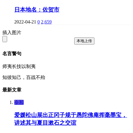
日本地名：佐贺市
2022-04-21
0
2,659
插入图片
本地上传
名言警句
师夷长技以制夷
知彼知己，百战不殆
最新文章
令和
爱媛松山展出正冈子规于愚陀佛庵挥毫墨宝，
讲述其与夏目漱石之交谊