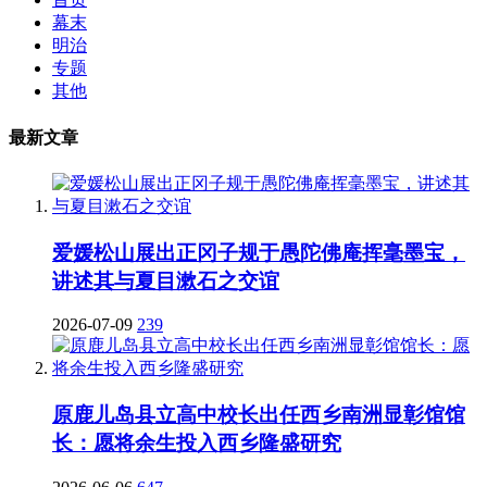
幕末
明治
专题
其他
最新文章
爱媛松山展出正冈子规于愚陀佛庵挥毫墨宝，
讲述其与夏目漱石之交谊
2026-07-09
239
原鹿儿岛县立高中校长出任西乡南洲显彰馆馆
长：愿将余生投入西乡隆盛研究