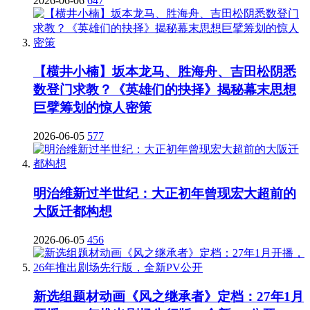
2026-06-06
647
【横井小楠】坂本龙马、胜海舟、吉田松阴悉
数登门求教？《英雄们的抉择》揭秘幕末思想
巨擘筹划的惊人密策
2026-06-05
577
明治维新过半世纪：大正初年曾现宏大超前的
大阪迁都构想
2026-06-05
456
新选组题材动画《风之继承者》定档：27年1月