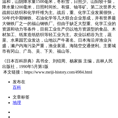
温和，山阴降水量1500毫米，冬积雪，日照少。山阳较干燥，
降水量1200毫米，日照时间长。有煤、铀等矿。第二次世界大
战前以纺织和化学纤维为主。战后，重、化学工业发展很快，
50年代中期钢铁、石油化学等几大联合企业形成，并有世界最
大钢铁厂之一的福山钢铁厂。但由于缺乏大型重、化学工业的
资源和动力等条件，目前工业生产仍以地方资源型的食品、木
材加工、纸浆造纸纺织等轻工业为主。农业以稻谷为主，蔬
菜、水果园艺业发达，山地以产牛著名。日本海沿岸渔业兴
盛，濑户内海污染严重，渔业衰退。海陆空交通便利。主要城
市有冈山、广岛、吴、下关、福山等。
《日本百科辞典》高书全、刘绍周、杨家振 主编，吉林人民
出版社，1990年5月第1版
本文链接：https://www.meiji-history.com/4984.html
发布在
百科
文章标签
地理