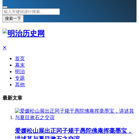
搜索一下
✕
首页
幕末
明治
专题
其他
最新文章
爱媛松山展出正冈子规于愚陀佛庵挥毫墨宝，
讲述其与夏目漱石之交谊