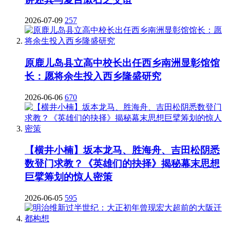
2026-07-09
257
原鹿儿岛县立高中校长出任西乡南洲显彰馆馆
长：愿将余生投入西乡隆盛研究
2026-06-06
670
【横井小楠】坂本龙马、胜海舟、吉田松阴悉
数登门求教？《英雄们的抉择》揭秘幕末思想
巨擘筹划的惊人密策
2026-06-05
595