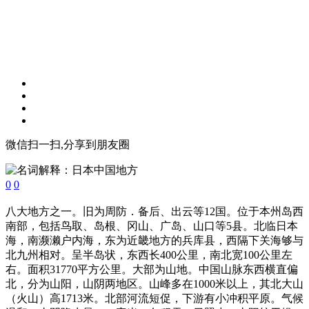
微信扫一扫,分享到朋友圈
0
0
八大地方之一。旧为周防．备后、出云等12国。位于本州岛西
南部，包括鸟取、岛根、冈山、广岛、山口等5县。北临日本
海，南濒濑户内海，东为近畿地方的兵库县，西隔下关海够与
北九州相对。呈半岛状，东西长400公里，南北宽100公里左
右。面积31770平方公里。大部为山地。中国山脉东西横直偏
北，分为山阳，山阴两地区。山峰多在1000米以上，其北大山
（火山）高1713米。北部河流短促，下游有小冲积平原。气候