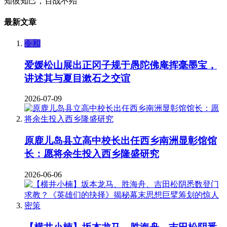
知彼知己，百战不殆
最新文章
令和
爱媛松山展出正冈子规于愚陀佛庵挥毫墨宝，
讲述其与夏目漱石之交谊
2026-07-09
原鹿儿岛县立高中校长出任西乡南洲显彰馆馆
长：愿将余生投入西乡隆盛研究
2026-06-06