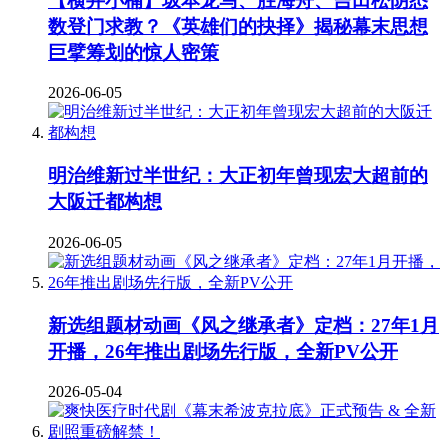
【横井小楠】坂本龙马、胜海舟、吉田松阴悉
数登门求教？《英雄们的抉择》揭秘幕末思想
巨擘筹划的惊人密策
2026-06-05
明治维新过半世纪：大正初年曾现宏大超前的
大阪迁都构想
2026-06-05
新选组题材动画《风之继承者》定档：27年1月
开播，26年推出剧场先行版，全新PV公开
2026-05-04