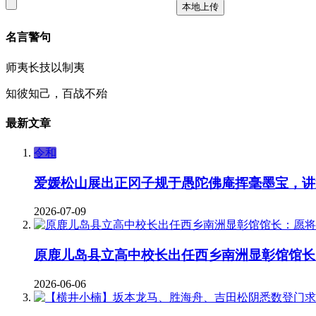
本地上传
名言警句
师夷长技以制夷
知彼知己，百战不殆
最新文章
令和
爱媛松山展出正冈子规于愚陀佛庵挥毫墨宝，讲
2026-07-09
原鹿儿岛县立高中校长出任西乡南洲显彰馆馆长
2026-06-06