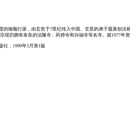
度的瑜咖行派，由玄奘于7世纪传入中国。玄奘的弟子窥基创法相
现仍拥有奈良的法隆寺、药师寺和兴福寺等名寺。据1977年资料，
，1990年5月第1版