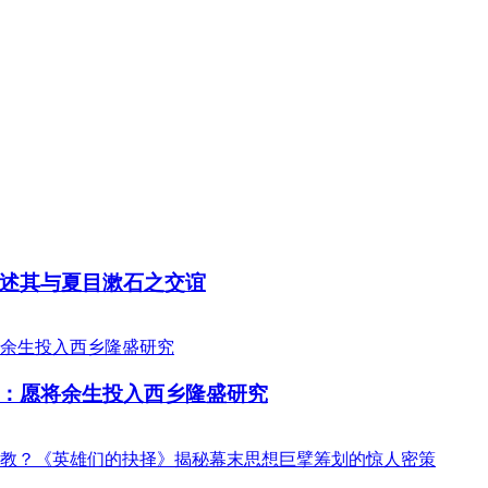
述其与夏目漱石之交谊
：愿将余生投入西乡隆盛研究