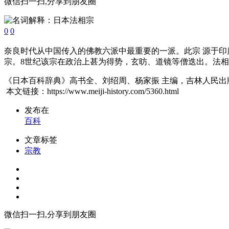
微信扫一扫,分享到朋友圈
0
0
奈良时代从中国传入的佛教六派中最重要的一派。此宗 源于印
宗。8世纪该宗在政治上甚为得势，玄昉、道镜等僧迭出。法相宗
《日本百科辞典》高书全、刘绍周、杨家振 主编，吉林人民出版社
本文链接：https://www.meiji-history.com/5360.html
发布在
百科
文章标签
宗教
微信扫一扫,分享到朋友圈