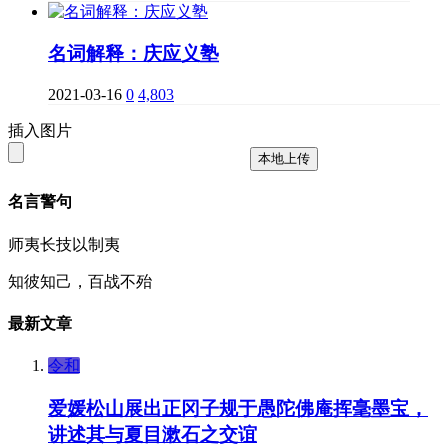
名词解释：庆应义塾
2021-03-16
0
4,803
插入图片
本地上传
名言警句
师夷长技以制夷
知彼知己，百战不殆
最新文章
令和
爱媛松山展出正冈子规于愚陀佛庵挥毫墨宝，
讲述其与夏目漱石之交谊