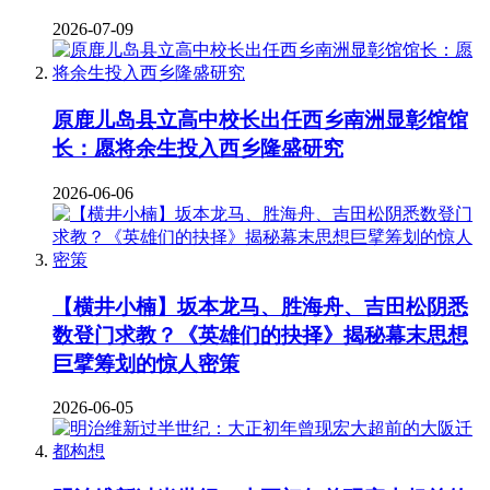
2026-07-09
原鹿儿岛县立高中校长出任西乡南洲显彰馆馆
长：愿将余生投入西乡隆盛研究
2026-06-06
【横井小楠】坂本龙马、胜海舟、吉田松阴悉
数登门求教？《英雄们的抉择》揭秘幕末思想
巨擘筹划的惊人密策
2026-06-05