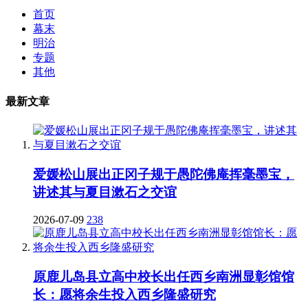
首页
幕末
明治
专题
其他
最新文章
爱媛松山展出正冈子规于愚陀佛庵挥毫墨宝，
讲述其与夏目漱石之交谊
2026-07-09
238
原鹿儿岛县立高中校长出任西乡南洲显彰馆馆
长：愿将余生投入西乡隆盛研究