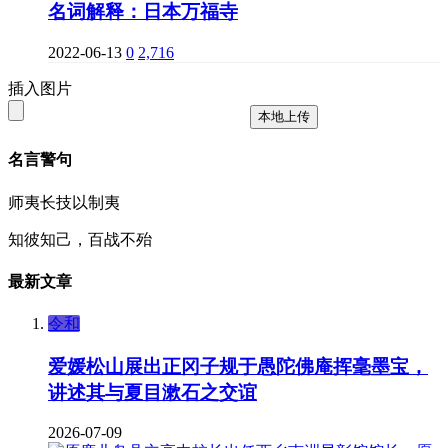
名词解释：日本万福寺
2022-06-13
0
2,716
插入图片
本地上传
名言警句
师夷长技以制夷
知彼知己，百战不殆
最新文章
令和
爱媛松山展出正冈子规于愚陀佛庵挥毫墨宝，
讲述其与夏目漱石之交谊
2026-07-09