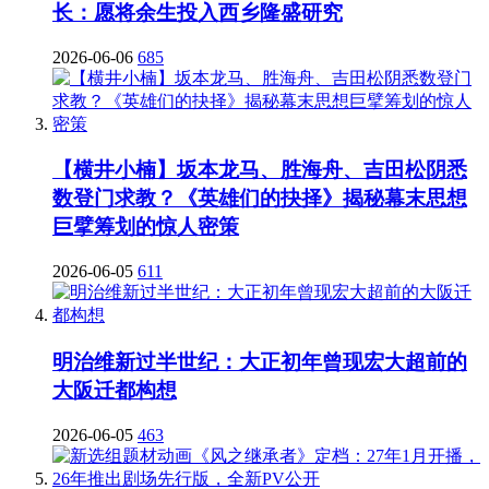
长：愿将余生投入西乡隆盛研究
2026-06-06
685
【横井小楠】坂本龙马、胜海舟、吉田松阴悉
数登门求教？《英雄们的抉择》揭秘幕末思想
巨擘筹划的惊人密策
2026-06-05
611
明治维新过半世纪：大正初年曾现宏大超前的
大阪迁都构想
2026-06-05
463