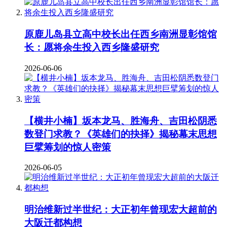
原鹿儿岛县立高中校长出任西乡南洲显彰馆馆
长：愿将余生投入西乡隆盛研究
2026-06-06
【横井小楠】坂本龙马、胜海舟、吉田松阴悉
数登门求教？《英雄们的抉择》揭秘幕末思想
巨擘筹划的惊人密策
2026-06-05
明治维新过半世纪：大正初年曾现宏大超前的
大阪迁都构想