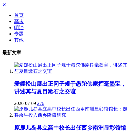
✕
首页
幕末
明治
专题
其他
最新文章
爱媛松山展出正冈子规于愚陀佛庵挥毫墨宝，
讲述其与夏目漱石之交谊
2026-07-09
276
原鹿儿岛县立高中校长出任西乡南洲显彰馆馆