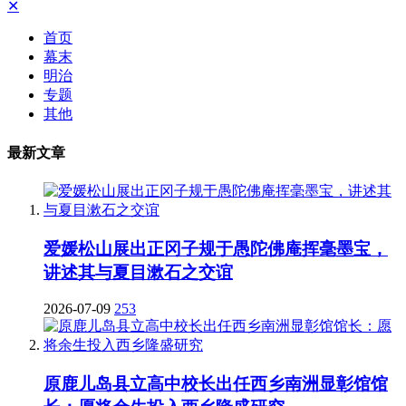
✕
首页
幕末
明治
专题
其他
最新文章
爱媛松山展出正冈子规于愚陀佛庵挥毫墨宝，
讲述其与夏目漱石之交谊
2026-07-09
253
原鹿儿岛县立高中校长出任西乡南洲显彰馆馆