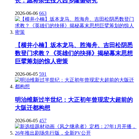
长：愿将余生投入西乡隆盛研究
2026-06-06
663
【横井小楠】坂本龙马、胜海舟、吉田松阴悉
数登门求教？《英雄们的抉择》揭秘幕末思想
巨擘筹划的惊人密策
2026-06-05
591
明治维新过半世纪：大正初年曾现宏大超前的
大阪迁都构想
2026-06-05
457