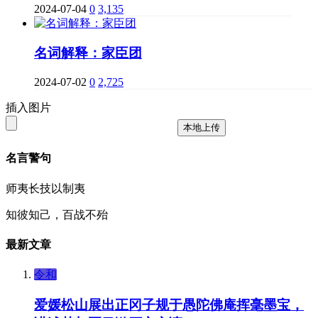
2024-07-04
0
3,135
名词解释：家臣团
2024-07-02
0
2,725
插入图片
本地上传
名言警句
师夷长技以制夷
知彼知己，百战不殆
最新文章
令和
爱媛松山展出正冈子规于愚陀佛庵挥毫墨宝，