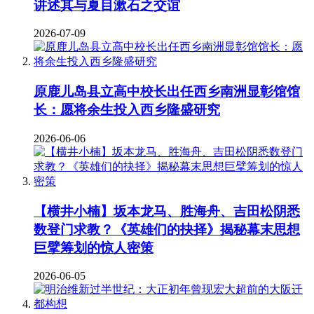
讲述其与夏目漱石之交谊
2026-07-09
原鹿儿岛县立高中校长出任西乡南洲显彰馆馆
长：愿将余生投入西乡隆盛研究
2026-06-06
【横井小楠】坂本龙马、胜海舟、吉田松阴悉
数登门求教？《英雄们的抉择》揭秘幕末思想
巨擘筹划的惊人密策
2026-06-05