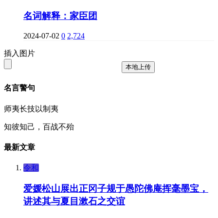
名词解释：家臣团
2024-07-02
0
2,724
插入图片
本地上传
名言警句
师夷长技以制夷
知彼知己，百战不殆
最新文章
令和
爱媛松山展出正冈子规于愚陀佛庵挥毫墨宝，
讲述其与夏目漱石之交谊