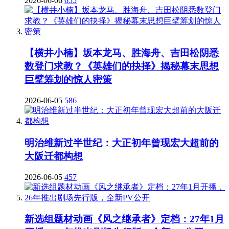
2026-06-06
655
【横井小楠】坂本龙马、胜海舟、吉田松阴悉
数登门求教？《英雄们的抉择》揭秘幕末思想
巨擘筹划的惊人密策
2026-06-05
586
明治维新过半世纪：大正初年曾现宏大超前的
大阪迁都构想
2026-06-05
457
新选组题材动画《风之继承者》定档：27年1月