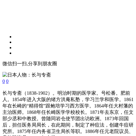
微信扫一扫,分享到朋友圈
0
0
长与专斋（1838-1902）。明治时期的医学家。号松番。肥前
人。1854年进入大阪的绪方洪庵私塾，学习兰学和医学。1861
年在长崎的“精得馆”跟鲍培学习西方医学。1864年任大村藩的
主治医师。1868年任长崎医学学校校长。1871年去东京，任文
部少丞和中教授。曾随同岩仓使节团出访欧洲。1873年回国
后，担任医务局局长，在此期间，制定了种痘法，创建牛痘研
究所。1875年任内务省卫生局长等职。1886年任元老院议员、