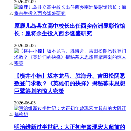
2026-07-09
原鹿儿岛县立高中校长出任西乡南洲显彰馆馆
长：愿将余生投入西乡隆盛研究
2026-06-06
【横井小楠】坂本龙马、胜海舟、吉田松阴悉
数登门求教？《英雄们的抉择》揭秘幕末思想
巨擘筹划的惊人密策
2026-06-05
明治维新过半世纪：大正初年曾现宏大超前的