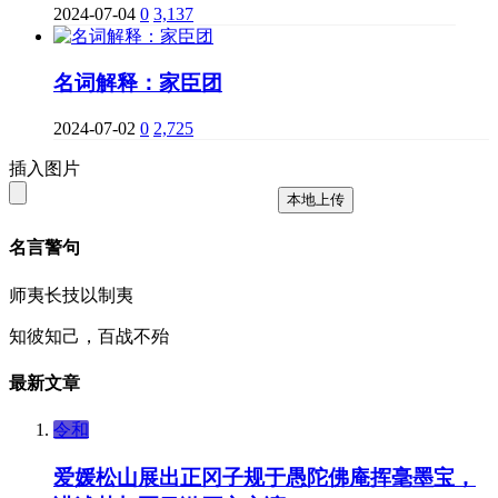
2024-07-04
0
3,137
名词解释：家臣团
2024-07-02
0
2,725
插入图片
本地上传
名言警句
师夷长技以制夷
知彼知己，百战不殆
最新文章
令和
爱媛松山展出正冈子规于愚陀佛庵挥毫墨宝，