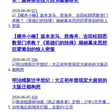
长：愿将余生投入西乡隆盛研究
2026-06-06
671
【横井小楠】坂本龙马、胜海舟、吉田松阴悉
数登门求教？《英雄们的抉择》揭秘幕末思想
巨擘筹划的惊人密策
2026-06-05
596
明治维新过半世纪：大正初年曾现宏大超前的
大阪迁都构想
2026-06-05
458