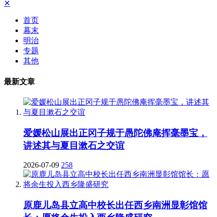
✕
首页
幕末
明治
专题
其他
最新文章
爱媛松山展出正冈子规于愚陀佛庵挥毫墨宝，
讲述其与夏目漱石之交谊
2026-07-09
258
原鹿儿岛县立高中校长出任西乡南洲显彰馆馆