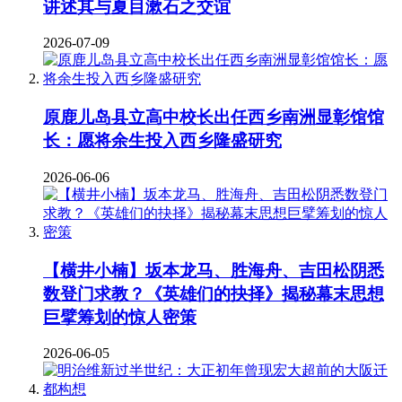
讲述其与夏目漱石之交谊
2026-07-09
原鹿儿岛县立高中校长出任西乡南洲显彰馆馆
长：愿将余生投入西乡隆盛研究
2026-06-06
【横井小楠】坂本龙马、胜海舟、吉田松阴悉
数登门求教？《英雄们的抉择》揭秘幕末思想
巨擘筹划的惊人密策
2026-06-05