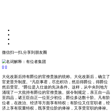
微信扫一扫,分享到朋友圈
0
0
大化改新后持有爵位的官僚贵族的统称。大化改新后，确立了
官吏晋升制度。“凡臣事君，尽忠积功，然后得爵位，得爵位
然后受官。”爵位是入仕途的先决条件。这样，从中央到地方
涌现了一大批持有爵位的官僚贵族。据令制规定，亲王自一品
至四品，诸王臣自正一位至少初位，爵位多达数十阶。凡有阶
位者，在政治、经济等方面享有特权；有阶位又任官职者，经
济上享有双重特权，既享受位阶的俸禄，又享受官职的俸禄。