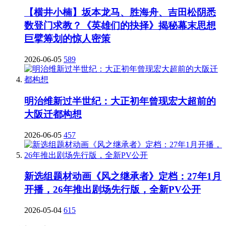
【横井小楠】坂本龙马、胜海舟、吉田松阴悉
数登门求教？《英雄们的抉择》揭秘幕末思想
巨擘筹划的惊人密策
2026-06-05
589
明治维新过半世纪：大正初年曾现宏大超前的
大阪迁都构想
2026-06-05
457
新选组题材动画《风之继承者》定档：27年1月
开播，26年推出剧场先行版，全新PV公开
2026-05-04
615