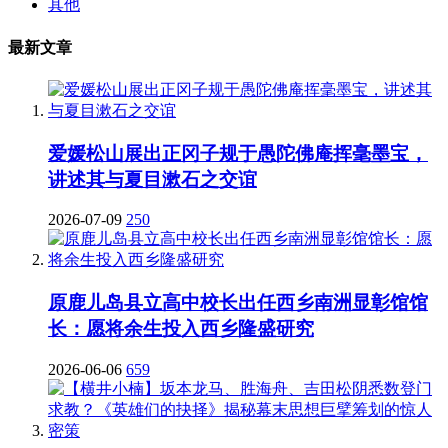
其他
最新文章
爱媛松山展出正冈子规于愚陀佛庵挥毫墨宝，
讲述其与夏目漱石之交谊
2026-07-09
250
原鹿儿岛县立高中校长出任西乡南洲显彰馆馆
长：愿将余生投入西乡隆盛研究
2026-06-06
659