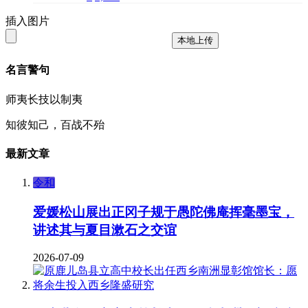
插入图片
本地上传
名言警句
师夷长技以制夷
知彼知己，百战不殆
最新文章
令和
爱媛松山展出正冈子规于愚陀佛庵挥毫墨宝，
讲述其与夏目漱石之交谊
2026-07-09