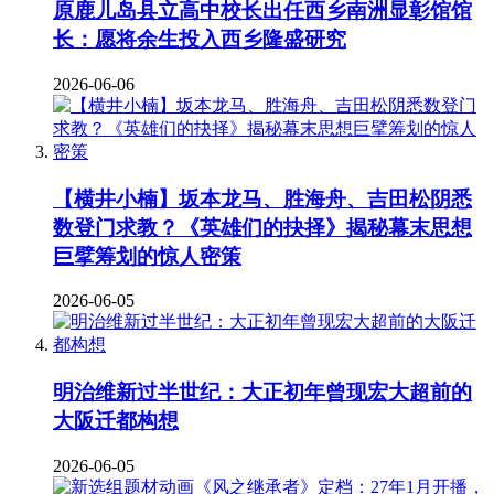
原鹿儿岛县立高中校长出任西乡南洲显彰馆馆
长：愿将余生投入西乡隆盛研究
2026-06-06
【横井小楠】坂本龙马、胜海舟、吉田松阴悉
数登门求教？《英雄们的抉择》揭秘幕末思想
巨擘筹划的惊人密策
2026-06-05
明治维新过半世纪：大正初年曾现宏大超前的
大阪迁都构想
2026-06-05