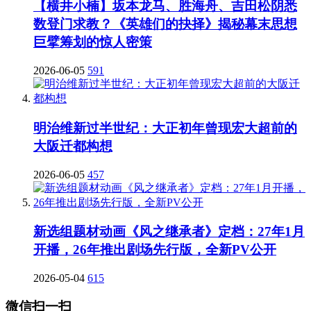
【横井小楠】坂本龙马、胜海舟、吉田松阴悉
数登门求教？《英雄们的抉择》揭秘幕末思想
巨擘筹划的惊人密策
2026-06-05
591
明治维新过半世纪：大正初年曾现宏大超前的
大阪迁都构想
2026-06-05
457
新选组题材动画《风之继承者》定档：27年1月
开播，26年推出剧场先行版，全新PV公开
2026-05-04
615
微信扫一扫