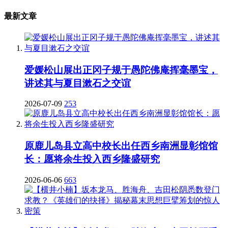
最新文章
爱媛松山展出正冈子规于愚陀佛庵挥毫墨宝，
讲述其与夏目漱石之交谊
2026-07-09
253
原鹿儿岛县立高中校长出任西乡南洲显彰馆馆
长：愿将余生投入西乡隆盛研究
2026-06-06
663