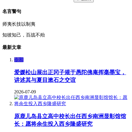
名言警句
师夷长技以制夷
知彼知己，百战不殆
最新文章
令和
爱媛松山展出正冈子规于愚陀佛庵挥毫墨宝，
讲述其与夏目漱石之交谊
2026-07-09
原鹿儿岛县立高中校长出任西乡南洲显彰馆馆
长：愿将余生投入西乡隆盛研究