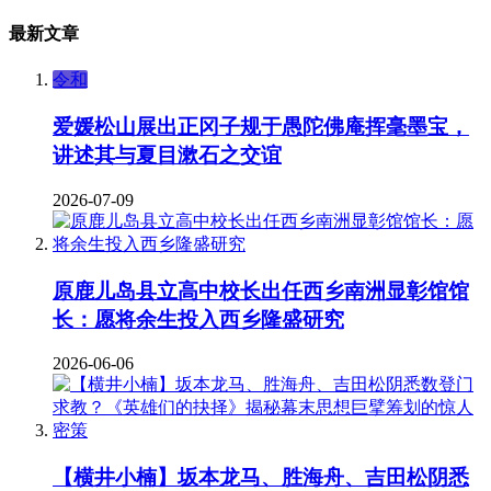
最新文章
令和
爱媛松山展出正冈子规于愚陀佛庵挥毫墨宝，
讲述其与夏目漱石之交谊
2026-07-09
原鹿儿岛县立高中校长出任西乡南洲显彰馆馆
长：愿将余生投入西乡隆盛研究
2026-06-06
【横井小楠】坂本龙马、胜海舟、吉田松阴悉