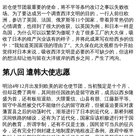
岩仓使节团最重要的使命，将不平等条约改订之事以失败收
场。为了要达成另一个调查西洋文明的目的，一行人前往欧
洲，参访了英国、法国、俄罗斯等11个国家，带着异常热切的
心情调查，也得到了很大的收获。以英国为例，和日本一样是
岛国，为什么可以以繁荣为傲呢？去了很多工厂的大久保，吸
收了日本的殖产兴业该有的样子，并将此成果写在给西乡的信
中：“我知道英国富强的理由了”。大久保在此次视察当中开始
觉得对日本来说，吸收西洋文明是必要的不可缺少的，但这样
的想法却让他与留在大洋彼岸的西乡之间，产生了鸿沟。
第八回 遣韩大使志愿
明治4年12月出发到欧美的岩仓使节团，当初预定是十个月，
但却花费了两年，其间担任国政的是留守政府，成员以西乡隆
盛为首，还有板垣退助、大隈重信、山县有朋、江藤新平等。
留守中虽然被交代不能做什么的留守政府，但被逼迫要应对废
藩置县之后的动荡时代，渐渐进行了日本的近代化，新桥到横
滨间铁路的铺设，还有为了近代化，国家应该积极进行对于国
民的教育，所谓学制，还有不仅是士族，国民皆可当兵的征兵
令，还有完全打倒封建土地制度的地租改正条例。政府中枢半