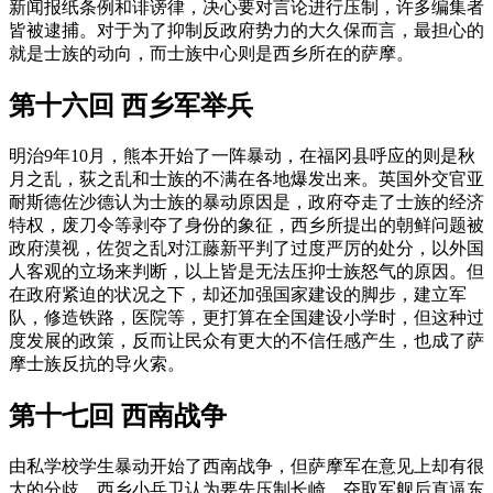
新闻报纸条例和诽谤律，决心要对言论进行压制，许多编集者
皆被逮捕。对于为了抑制反政府势力的大久保而言，最担心的
就是士族的动向，而士族中心则是西乡所在的萨摩。
第十六回 西乡军举兵
明治9年10月，熊本开始了一阵暴动，在福冈县呼应的则是秋
月之乱，荻之乱和士族的不满在各地爆发出来。英国外交官亚
耐斯德佐沙德认为士族的暴动原因是，政府夺走了士族的经济
特权，废刀令等剥夺了身份的象征，西乡所提出的朝鲜问题被
政府漠视，佐贺之乱对江藤新平判了过度严厉的处分，以外国
人客观的立场来判断，以上皆是无法压抑士族怒气的原因。但
在政府紧迫的状况之下，却还加强国家建设的脚步，建立军
队，修造铁路，医院等，更打算在全国建设小学时，但这种过
度发展的政策，反而让民众有更大的不信任感产生，也成了萨
摩士族反抗的导火索。
第十七回 西南战争
由私学校学生暴动开始了西南战争，但萨摩军在意见上却有很
大的分歧，西乡小兵卫认为要先压制长崎，夺取军舰后直逼东