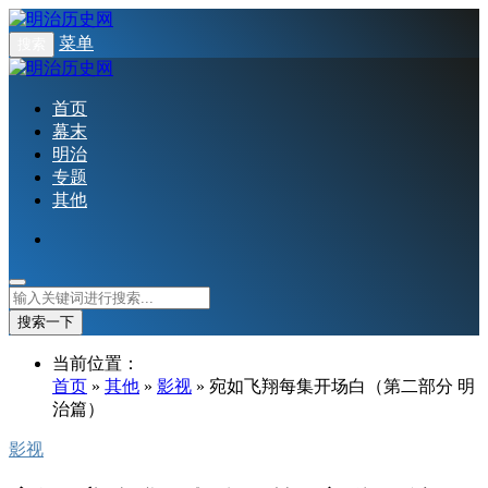
菜单
搜索
首页
幕末
明治
专题
其他
搜索一下
当前位置：
首页
»
其他
»
影视
» 宛如飞翔每集开场白（第二部分 明
治篇）
影视