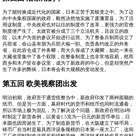
为了能转换成近代化的国家，日本正苦于其蜕变之中。为了迈
向中央集权国家的政府，毅然决然地实施了废藩置县，为了活
用这制度，中央政府也对以往的制度作了改革，更强力的官僚
制度便产生了。太政官被分成了三个立法机关，且设立的政
院，以木户为首的参议开始进行运营。为了整备兵制而设立了
兵部省，命山县有朋为兵部大输一职。负责条约改正的外务
省，在此岩仓成了外务卿，而大久保成了大藏卿，如此一来在
大藏省里集中了各个权限，在整备制度上也非常地容易，然而
西乡和木户皆在参议里，成为了新政府的中心，但是却突然产
生了许多的弊病，日本将会有大规模的变动发生。
第五回 欧美视察团出发
明治初期，政府苦于通货统整当中，新政府印发了两种面额的
纸币。但是另一方面，幕府时代的货币和纸币也同时流通着，
所以市场上极为混乱，为了解决这个问题，新政府在明治4年
时制定了新货条例，以黄金1.5克为一日元的新货币单位，日
本圆也因而诞生了。为了制造新货币，在大阪建立了铸币局，
铸币厂在当时是最具西洋设备规模的日本第一座大工厂，这间
工厂也同时制造这煤炭和硫酸等物，西洋技术移植也是在此时