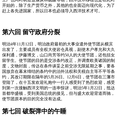
开始的，除了生产货币之外，其他的也全面迈向现代化，为了
赶上各先进国家，所以日本也必须导入西洋技术才可。
第六回 留守政府分裂
明治4年11月12日，明治政府最初的大事业遣外使节团从横滨
出发了，主要成员有全权大使岩仓具视，副使木户孝允和大久
保利通，伊藤博文，山口尚芳等约50人的大使节团，还包括女
留学生。使节团的目的是交涉条约改正，并调查欧美诸国的制
度，文物封面，传达在条件谈妥之前交涉无限延期之事，要各
国放弃在幕末缔结的条约中的治外法权和关税自主等不平等条
约，其改订期限在隔年的5月26日。12月6日，使节团在三藩市
登陆了，在十五发欢迎礼炮中一行人感受到了热烈欢迎，感受
到第一次接触西洋文明的一连串惊讶，明治5年1月22日，抵达
首都华盛顿，受到美国总统的接见，但与盛大欢迎背道而驰，
使节团原本的目的完全没有达成。
第七回 破裂弹中的午睡