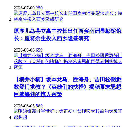
2026-07-09
250
原鹿儿岛县立高中校长出任西乡南洲显彰馆馆
长：愿将余生投入西乡隆盛研究
2026-06-06
659
【横井小楠】坂本龙马、胜海舟、吉田松阴悉
数登门求教？《英雄们的抉择》揭秘幕末思想
巨擘筹划的惊人密策
2026-06-05
589