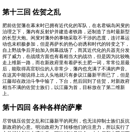
第十三回 佐贺之乱
肥前佐贺藩在幕末时已拥有近代化的军队，在名君锅岛闲叟的
治理之下，藩内有反射炉并建造者铁路，还制造了当时最新型
的长型大炮。闲叟对藩外的事物采取不干涉的态度，连讨幕运
动也未积极参加，但是再萨长的热心劝诱和时代的转变之下，
自上野战争后开始加入倒幕战场了，而其近代化的兵器充分发
挥了威力，在战绩方面也有着相当大的战功，但是因为比较晚
走上维新一路，而在新政府里有着萨长土肥一词，常常位居最
后，能取得高官职位的人非常少，藩内也充满了不满的声音。
在这其中能说得上出人头地就只有参议江藤新平而已了，但是
江藤却在政治斗争中输了，下台，然后回到了佐贺，对新政府
相当不满的佐贺士族们，以江藤为首，目标放在了第二维新
上。
第十四回 各种各样的萨摩
尽管镇压佐贺之乱和江藤新平的死刑，也无法抑制士族们反抗
新政府的心意。明治政府为了转移他们的注意力，所以实行了