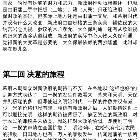
国家，尚没有足够的财力和武力。新政府推动版籍奉还，也就
是由旧藩士手中把版（土地）、籍（人民）归还给政府，以确
保财政的基础。但实际上地方还是由旧藩士支配，和幕府时代
并没有什么大改变。新政府由首班格的三条实美，辅佐役的大
纳言岩仓具视，参议的木户孝允、大久保利通，还有从欧洲视
察归来的西乡从道组成。新政府的实际中心人物大久保利通，
觉得新的大变革是必要的，大久保最依赖的西乡隆盛，此时却
身在鹿儿岛。
第二回 决意的旅程
幕府末期民众对新政府的期待与不安，在各地以“这样也好”的
乱舞方式表达了。由一揆的发生件数看来，幕末和天明、天保
并列极端的多；但即使进入明治时代，一揆的件数并没有减
少，米的价格也没有降。相信有新政府之后，人们期待这世上
可以迎接光明，这样的期待被背叛了。缺乏资金的新政府，对
于农民的课税并未放宽。就这样对大政的愤慨，即使到了明
治，一揆的声势在全国扩散了。明治3年，在松代有七万农民
的骚动，日田地方也有一万人的暴动发生，传闻是藩的士族所