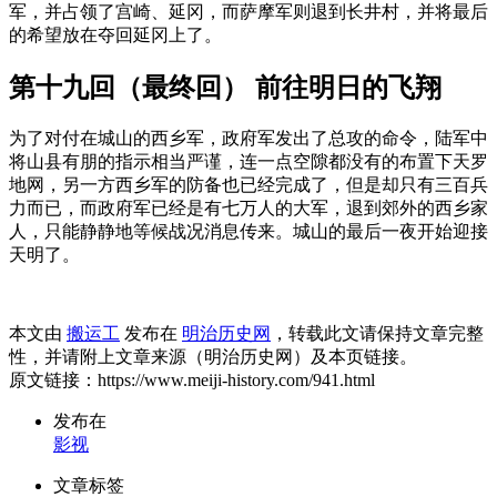
军，并占领了宫崎、延冈，而萨摩军则退到长井村，并将最后
的希望放在夺回延冈上了。
第十九回（最终回） 前往明日的飞翔
为了对付在城山的西乡军，政府军发出了总攻的命令，陆军中
将山县有朋的指示相当严谨，连一点空隙都没有的布置下天罗
地网，另一方西乡军的防备也已经完成了，但是却只有三百兵
力而已，而政府军已经是有七万人的大军，退到郊外的西乡家
人，只能静静地等候战况消息传来。城山的最后一夜开始迎接
天明了。
本文由
搬运工
发布在
明治历史网
，转载此文请保持文章完整
性，并请附上文章来源（明治历史网）及本页链接。
原文链接：https://www.meiji-history.com/941.html
发布在
影视
文章标签