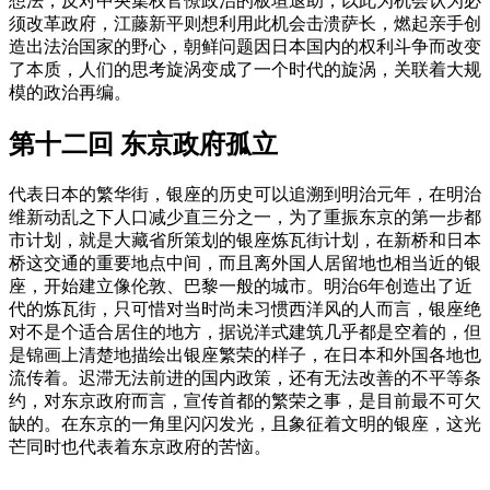
想法，反对中央集权官僚政治的板垣退助，以此为机会认为必
须改革政府，江藤新平则想利用此机会击溃萨长，燃起亲手创
造出法治国家的野心，朝鲜问题因日本国内的权利斗争而改变
了本质，人们的思考旋涡变成了一个时代的旋涡，关联着大规
模的政治再编。
第十二回 东京政府孤立
代表日本的繁华街，银座的历史可以追溯到明治元年，在明治
维新动乱之下人口减少直三分之一，为了重振东京的第一步都
市计划，就是大藏省所策划的银座炼瓦街计划，在新桥和日本
桥这交通的重要地点中间，而且离外国人居留地也相当近的银
座，开始建立像伦敦、巴黎一般的城市。明治6年创造出了近
代的炼瓦街，只可惜对当时尚未习惯西洋风的人而言，银座绝
对不是个适合居住的地方，据说洋式建筑几乎都是空着的，但
是锦画上清楚地描绘出银座繁荣的样子，在日本和外国各地也
流传着。迟滞无法前进的国内政策，还有无法改善的不平等条
约，对东京政府而言，宣传首都的繁荣之事，是目前最不可欠
缺的。在东京的一角里闪闪发光，且象征着文明的银座，这光
芒同时也代表着东京政府的苦恼。