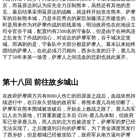
京，而莜原达则认为应先全力压制熊本，虽然还有其他的意
见，最后结果采用莜原达的战略，就这样开始攻击熊本。萨摩
军的目标熊本城，乃是丰臣秀吉的家臣加藤清正所建造的，当
时是用来作为对萨摩作战的前线基地，明治政府也在此地设立
司令官谷干城，配置约有2500名的守备队，但是由于在神风连
之乱丧失了作战的信心，对迫近的萨摩军势，谷干城决定笼
城。而讽刺的是，守备队中大部分都是萨摩人。幕末以来始终
团结的萨摩人，在此必须刀刃相向，西乡出发的日子，鹿儿岛
下了50年来第一场雪，萨摩人之间流血的悲剧也就此展开。
第十八回 前往故乡城山
在政府萨摩两方共有8000人伤亡的田原坂之战后，血战依然持
续进行中，在日奈久登陆的政府军，将熊本鹿儿岛给切断了，
萨摩军在熊本围城被攻破后，开始走上败战之路了。鹿儿岛军
以人吉为基地，打算重新建立丰后·日向·鹿儿岛体制，但政府
军已登录鹿儿岛，而人吉的北方也被进攻了，萨摩军的梦已经
无法实现了。之后撤退到日向的萨摩军，为了资金调度而发行
了西乡钞，但是都城已经被攻陷了，政府军从南方逼向萨摩