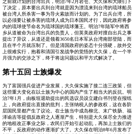
之前就计划的台湾出兵，明治7年2月岩仓、大久保和大隈们下
了决定，原本要出兵到台湾就是因为漂流来到台湾的琉球船员
被台湾人所杀害一事为导火索故而计划的。为了出兵台湾，所
以必须要让被杀害的琉球人成为日本国民才行，因此政府将参
内的琉球使节命名为琉球国的琉球藩王。明治7年陆军中将西
乡从道被命为台湾出兵的负责人，但英美政府对擅自出兵之事
提出了异议，从道还是领着3650名日本军从台湾南部登陆，而
且在半个月就压制了。但是清国政府的姿态十分强硬，故外交
上很难实行，抱着和清国引发战争的觉悟的大久保，在一个半
月强力的交涉之下，终于将这问题以和平方式解决了。
第十五回 士族爆发
为了富国强兵促进产业发展，大久保实施了接二连三政策，但
这些重大变化在以士族为中心的国内产生了相当大的反抗。明
治7年1月，由板垣退助提出的民选议员设立建白书刊登在报纸
上，向政府提出直接的批判，主张纳税人的参政权，这在各阶
层国民里都产生了议论。在士族当中成岛柳北、末广铁肠、福
泽谕吉等提倡反政府之人逐渐产生，特别是大久保尽全力推进
的地租改正事业之际，农民们开始引起动乱，再加上士族们的
不平，反政府的动作逐渐扩大了。大久保在明治8年6月发布了