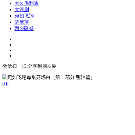
大久保利通
大河剧
宛如飞翔
萨摩藩
西乡隆盛
微信扫一扫,分享到朋友圈
0
0