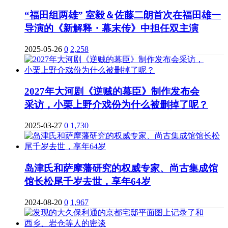
“福田组两雄” 室毅＆佐藤二朗首次在福田雄一
导演的《新解释・幕末传》中担任双主演
2025-05-26
0
2,258
2027年大河剧《逆贼的幕臣》制作发布会
采访，小栗上野介戏份为什么被删掉了呢？
2025-03-27
0
1,730
岛津氏和萨摩藩研究的权威专家、尚古集成馆
馆长松尾千岁去世，享年64岁
2024-08-20
0
1,967