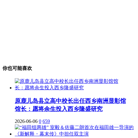
你也可能喜欢
原鹿儿岛县立高中校长出任西乡南洲显彰馆
馆长：愿将余生投入西乡隆盛研究
2026-06-06
0
659