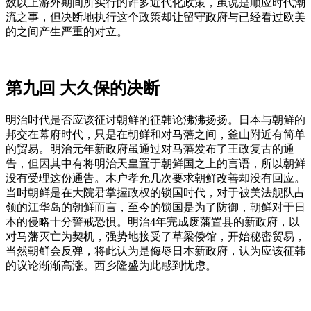
数以上游外期间所实行的许多近代化政策，虽说是顺应时代潮
流之事，但决断地执行这个政策却让留守政府与已经看过欧美
的之间产生严重的对立。
第九回 大久保的决断
明治时代是否应该征讨朝鲜的征韩论沸沸扬扬。日本与朝鲜的
邦交在幕府时代，只是在朝鲜和对马藩之间，釜山附近有简单
的贸易。明治元年新政府虽通过对马藩发布了王政复古的通
告，但因其中有将明治天皇置于朝鲜国之上的言语，所以朝鲜
没有受理这份通告。木户孝允几次要求朝鲜改善却没有回应。
当时朝鲜是在大院君掌握政权的锁国时代，对于被美法舰队占
领的江华岛的朝鲜而言，至今的锁国是为了防御，朝鲜对于日
本的侵略十分警戒恐惧。明治4年完成废藩置县的新政府，以
对马藩灭亡为契机，强势地接受了草梁倭馆，开始秘密贸易，
当然朝鲜会反弹，将此认为是侮辱日本新政府，认为应该征韩
的议论渐渐高涨。西乡隆盛为此感到忧虑。