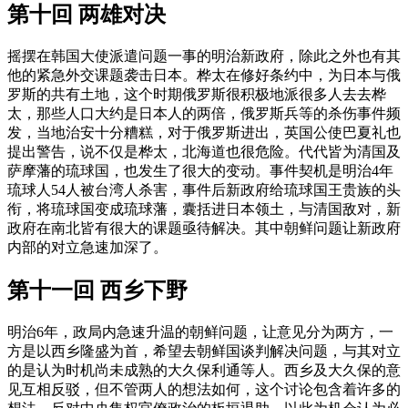
第十回 两雄对决
摇摆在韩国大使派遣问题一事的明治新政府，除此之外也有其
他的紧急外交课题袭击日本。桦太在修好条约中，为日本与俄
罗斯的共有土地，这个时期俄罗斯很积极地派很多人去去桦
太，那些人口大约是日本人的两倍，俄罗斯兵等的杀伤事件频
发，当地治安十分糟糕，对于俄罗斯进出，英国公使巴夏礼也
提出警告，说不仅是桦太，北海道也很危险。代代皆为清国及
萨摩藩的琉球国，也发生了很大的变动。事件契机是明治4年
琉球人54人被台湾人杀害，事件后新政府给琉球国王贵族的头
衔，将琉球国变成琉球藩，囊括进日本领土，与清国敌对，新
政府在南北皆有很大的课题亟待解决。其中朝鲜问题让新政府
内部的对立急速加深了。
第十一回 西乡下野
明治6年，政局内急速升温的朝鲜问题，让意见分为两方，一
方是以西乡隆盛为首，希望去朝鲜国谈判解决问题，与其对立
的是认为时机尚未成熟的大久保利通等人。西乡及大久保的意
见互相反驳，但不管两人的想法如何，这个讨论包含着许多的