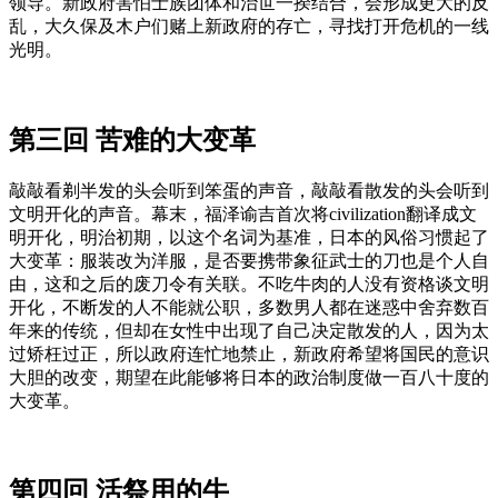
领导。新政府害怕士族团体和治世一揆结合，会形成更大的反
乱，大久保及木户们赌上新政府的存亡，寻找打开危机的一线
光明。
第三回 苦难的大变革
敲敲看剃半发的头会听到笨蛋的声音，敲敲看散发的头会听到
文明开化的声音。幕末，福泽谕吉首次将civilization翻译成文
明开化，明治初期，以这个名词为基准，日本的风俗习惯起了
大变革：服装改为洋服，是否要携带象征武士的刀也是个人自
由，这和之后的废刀令有关联。不吃牛肉的人没有资格谈文明
开化，不断发的人不能就公职，多数男人都在迷惑中舍弃数百
年来的传统，但却在女性中出现了自己决定散发的人，因为太
过矫枉过正，所以政府连忙地禁止，新政府希望将国民的意识
大胆的改变，期望在此能够将日本的政治制度做一百八十度的
大变革。
第四回 活祭用的牛