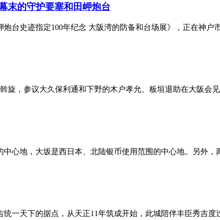
幕末的守护要塞和田岬炮台
台史迹指定100年纪念 大阪湾的防备和台场展》，正在神户市立博
中斡旋，参议大久保利通和下野的木户孝允、板垣退助在大阪会见，就
中心地，大坂是西日本、北陆银币使用范围的中心地。另外，两城市
一天下的据点，从天正11年筑成开始，此城陪伴丰臣秀吉度过十五