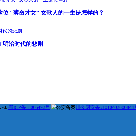
位 “薄命才女” 女歌人的一生是怎样的？
在明治时代的悲剧
31
25
23
22
22
#
# 德川幕府 #
# 长州藩 #
# 新选组 #
# 戊辰战争 #
# 
7
16
16
15
15
# 土佐藩 #
# 德川庆喜 #
# 坂本龙马 #
# 俄国 #
# 大久
ved.
蜀ICP备18006492号
川公网安备51010402000844