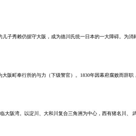
儿子秀赖仍据守大阪，成为德川氏统一日本的一大障碍。为消耗丰臣
大阪町奉行所的与力（下级警官）。1830年因幕府腐败而辞职，开设
大阪湾。以淀川、大和川复合三角洲为中心，西有猪名川、 武库 