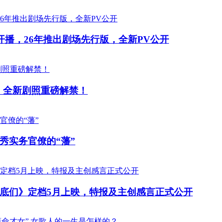
开播，26年推出剧场先行版，全新PV公开
 全新剧照重磅解禁！
秀实务官僚的“藩”
底们》定档5月上映，特报及主创感言正式公开