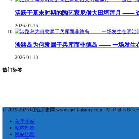
活跃于幕末时期的陶艺家尼僧大田垣莲月 —— 这
2026-01-15
淡路岛为何隶属于兵库而非德岛 —— 一场发生
2026-01-13
热门标签
377
123
68
35
# 地理 #
# 宗教 #
# 明治维新 #
# 福泽谕吉 #
# 萨摩藩 
18
18
17
17
1
# 会津藩 #
# 倒幕运动 #
# 西乡隆盛 #
# 文化 #
# 条约 #
© 2019-2025 明治历史网 www.meiji-history.com., All Rights Reser
关于本站
站内标签
网站地图