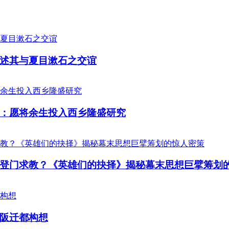
述其与夏目漱石之交谊
：愿将余生投入西乡隆盛研究
登门求教？《英雄们的抉择》揭秘幕末思想巨擘筹划
阪迁都构想