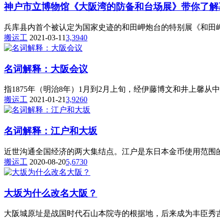
神户市立博物馆《大阪湾的防备和台场展》带你了解
兵库县内首个被认定为国家史迹的和田岬炮台的特别展《和田岬炮
搬运工
2021-03-11
3,394
0
名词解释：大阪会议
指1875年（明治8年）1月到2月上旬，经伊藤博文和井上馨从
搬运工
2021-01-21
3,926
0
名词解释：江户和大坂
近世沟通全国经济的两大集结点。江户是东日本金币使用范围的
搬运工
2020-08-20
5,673
0
大坂为什么改名大阪？
大阪城原址是战国时代石山本院寺的根据地，后来成为丰臣秀吉统