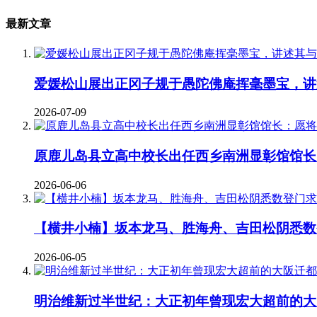
最新文章
爱媛松山展出正冈子规于愚陀佛庵挥毫墨宝，讲
2026-07-09
原鹿儿岛县立高中校长出任西乡南洲显彰馆馆长
2026-06-06
【横井小楠】坂本龙马、胜海舟、吉田松阴悉数
2026-06-05
明治维新过半世纪：大正初年曾现宏大超前的大