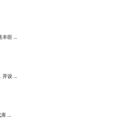
 ...
 ...
...