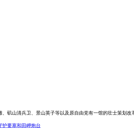
雄、矶山清兵卫、景山英子等以及原自由党有一馆的壮士策划改革朝鲜