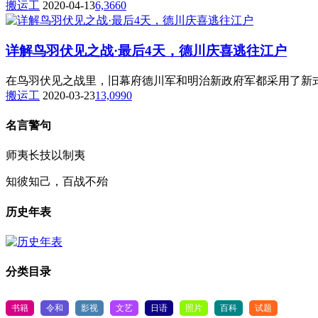
搬运工
2020-04-13
6,366
0
详解鸟羽伏见之战·最后4天，德川庆喜逃往江户
在鸟羽伏见之战里，旧幕府德川军和明治新政府军都采用了新式武
搬运工
2020-03-23
13,099
0
名言警句
师夷长技以制夷
知彼知己，百战不殆
历史年表
分类目录
书籍
令和
影视
文艺
日语
照片
百科
试题