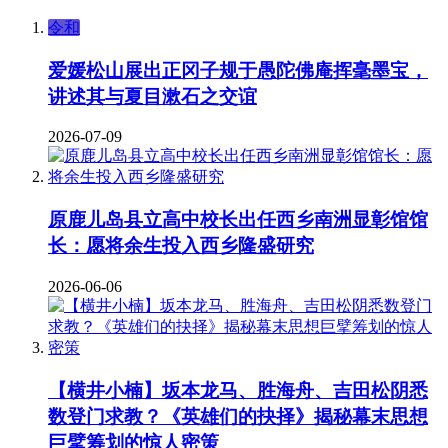
令和
爱媛松山展出正冈子规于愚陀佛庵挥毫墨宝，
讲述其与夏目漱石之交谊
2026-07-09
原鹿儿岛县立高中校长出任西乡南洲显彰馆馆
长：愿将余生投入西乡隆盛研究
2026-06-06
【横井小楠】坂本龙马、胜海舟、吉田松阴悉
数登门求教？《英雄们的抉择》揭秘幕末思想
巨擘筹划的惊人密策