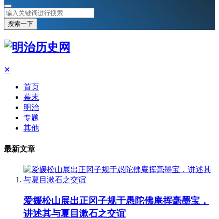
搜索一下
✕
首页
幕末
明治
专题
其他
最新文章
爱媛松山展出正冈子规于愚陀佛庵挥毫墨宝，
讲述其与夏目漱石之交谊