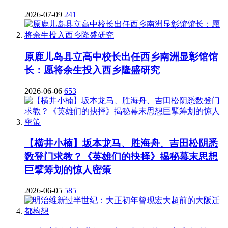
2026-07-09
241
原鹿儿岛县立高中校长出任西乡南洲显彰馆馆
长：愿将余生投入西乡隆盛研究
2026-06-06
653
【横井小楠】坂本龙马、胜海舟、吉田松阴悉
数登门求教？《英雄们的抉择》揭秘幕末思想
巨擘筹划的惊人密策
2026-06-05
585