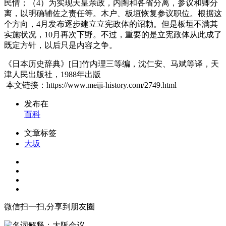
民情；（4）为实现天皇亲政，内阁和各省分离，参议和卿分
离，以明确辅佐之责任等。木户、板垣恢复参议职位。根据这
个方向，4月发布逐步建立立宪政体的诏勅。但是板垣不满其
实施状况，10月再次下野。不过，重要的是立宪政体从此成了
既定方针，以后只是内容之争。
《日本历史辞典》[日]竹内理三等编，沈仁安、马斌等译，天
津人民出版社，1988年出版
本文链接：https://www.meiji-history.com/2749.html
发布在
百科
文章标签
大坂
微信扫一扫,分享到朋友圈