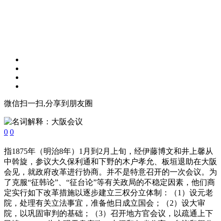
微信扫一扫,分享到朋友圈
0
0
指1875年（明治8年）1月到2月上旬，经伊藤博文和井上馨从
中斡旋，参议大久保利通和下野的木户孝允、板垣退助在大阪
会见，就政府改革进行协商。并不是特意召开的一次会议。为
了克服“征韩论”、“征台论”等有关政局的不稳定因素，他们商
定实行如下改革措施以逐步建立三权分立体制：（1）设元老
院，处理有关立法事宜，准备他日成立国会；（2）设大审
院，以巩固审判的基础；（3）召开地方官会议，以疏通上下