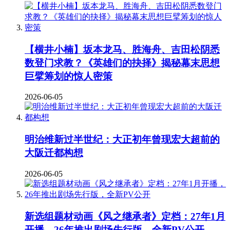
【横井小楠】坂本龙马、胜海舟、吉田松阴悉
数登门求教？《英雄们的抉择》揭秘幕末思想
巨擘筹划的惊人密策
2026-06-05
明治维新过半世纪：大正初年曾现宏大超前的
大阪迁都构想
2026-06-05
新选组题材动画《风之继承者》定档：27年1月
开播，26年推出剧场先行版，全新PV公开