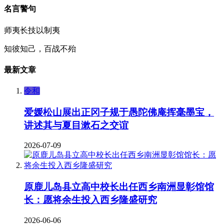
名言警句
师夷长技以制夷
知彼知己，百战不殆
最新文章
令和
爱媛松山展出正冈子规于愚陀佛庵挥毫墨宝，
讲述其与夏目漱石之交谊
2026-07-09
原鹿儿岛县立高中校长出任西乡南洲显彰馆馆
长：愿将余生投入西乡隆盛研究
2026-06-06