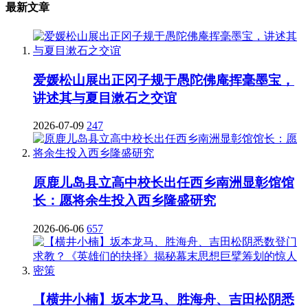
最新文章
爱媛松山展出正冈子规于愚陀佛庵挥毫墨宝，
讲述其与夏目漱石之交谊
2026-07-09
247
原鹿儿岛县立高中校长出任西乡南洲显彰馆馆
长：愿将余生投入西乡隆盛研究
2026-06-06
657
【横井小楠】坂本龙马、胜海舟、吉田松阴悉