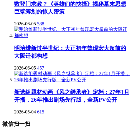
数登门求教？《英雄们的抉择》揭秘幕末思想
巨擘筹划的惊人密策
2026-06-05
588
明治维新过半世纪：大正初年曾现宏大超前的
大阪迁都构想
2026-06-05
457
新选组题材动画《风之继承者》定档：27年1月
开播，26年推出剧场先行版，全新PV公开
2026-05-04
615
微信扫一扫