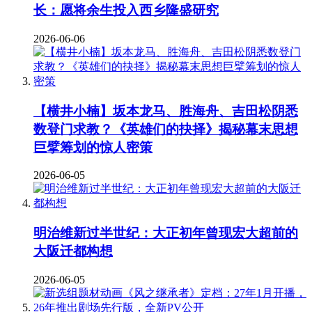
长：愿将余生投入西乡隆盛研究
2026-06-06
【横井小楠】坂本龙马、胜海舟、吉田松阴悉
数登门求教？《英雄们的抉择》揭秘幕末思想
巨擘筹划的惊人密策
2026-06-05
明治维新过半世纪：大正初年曾现宏大超前的
大阪迁都构想
2026-06-05