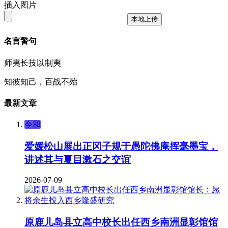
插入图片
本地上传
名言警句
师夷长技以制夷
知彼知己，百战不殆
最新文章
令和
爱媛松山展出正冈子规于愚陀佛庵挥毫墨宝，
讲述其与夏目漱石之交谊
2026-07-09
原鹿儿岛县立高中校长出任西乡南洲显彰馆馆