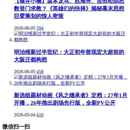
【横井小楠】坂本龙马、胜海舟、吉田松阴悉
数登门求教？《英雄们的抉择》揭秘幕末思想
巨擘筹划的惊人密策
2026-06-05
594
明治维新过半世纪：大正初年曾现宏大超前的
大阪迁都构想
2026-06-05
458
新选组题材动画《风之继承者》定档：27年1月
开播，26年推出剧场先行版，全新PV公开
2026-05-04
616
微信扫一扫