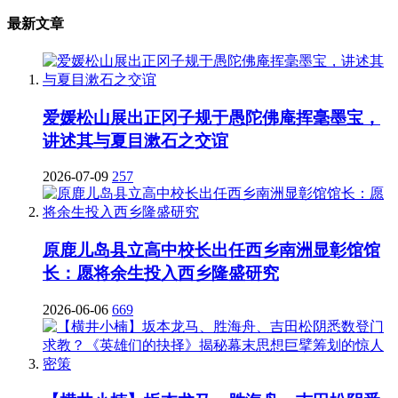
最新文章
爱媛松山展出正冈子规于愚陀佛庵挥毫墨宝，
讲述其与夏目漱石之交谊
2026-07-09
257
原鹿儿岛县立高中校长出任西乡南洲显彰馆馆
长：愿将余生投入西乡隆盛研究
2026-06-06
669