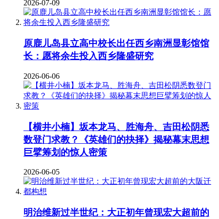
2026-07-09
原鹿儿岛县立高中校长出任西乡南洲显彰馆馆
长：愿将余生投入西乡隆盛研究
2026-06-06
【横井小楠】坂本龙马、胜海舟、吉田松阴悉
数登门求教？《英雄们的抉择》揭秘幕末思想
巨擘筹划的惊人密策
2026-06-05
明治维新过半世纪：大正初年曾现宏大超前的