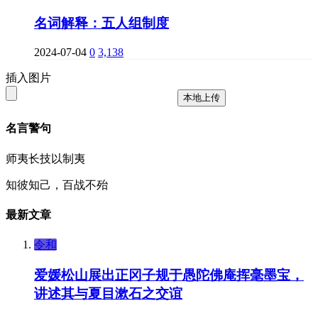
名词解释：五人组制度
2024-07-04
0
3,138
插入图片
本地上传
名言警句
师夷长技以制夷
知彼知己，百战不殆
最新文章
令和
爱媛松山展出正冈子规于愚陀佛庵挥毫墨宝，
讲述其与夏目漱石之交谊