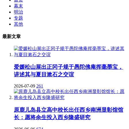
幕末
明治
专题
其他
最新文章
爱媛松山展出正冈子规于愚陀佛庵挥毫墨宝，
讲述其与夏目漱石之交谊
2026-07-09
261
原鹿儿岛县立高中校长出任西乡南洲显彰馆馆
长：愿将余生投入西乡隆盛研究