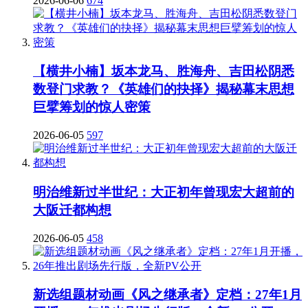
2026-06-06
674
【横井小楠】坂本龙马、胜海舟、吉田松阴悉
数登门求教？《英雄们的抉择》揭秘幕末思想
巨擘筹划的惊人密策
2026-06-05
597
明治维新过半世纪：大正初年曾现宏大超前的
大阪迁都构想
2026-06-05
458
新选组题材动画《风之继承者》定档：27年1月