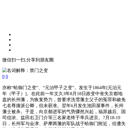
微信扫一扫,分享到朋友圈
0
0
亦称“蛤御门之变”、“元治甲子之变”。发生于1864年[元治元
年（甲子）]。在此前一年文久3年8月18日政变中丧失京都地
盘的长州藩，为恢复势力，曾要求洗雪藩主父子的冤罪和赦免
七名尊攘派公卿，但未获准。翌年6月发生池田屋事件，长州
藩士被杀。于是，向京都进军的气势骤然兴起，福原越后、国
司信浓、益田右卫门介等三名家老终于率兵进京。7月18-19
日，长州军与会津、萨摩两藩的军队战于蛤御门附近，但遭失