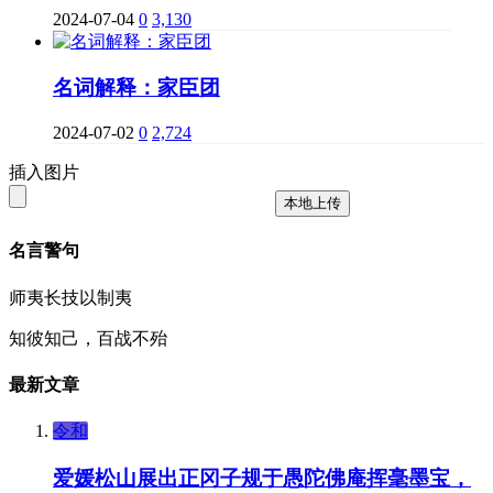
2024-07-04
0
3,130
名词解释：家臣团
2024-07-02
0
2,724
插入图片
本地上传
名言警句
师夷长技以制夷
知彼知己，百战不殆
最新文章
令和
爱媛松山展出正冈子规于愚陀佛庵挥毫墨宝，