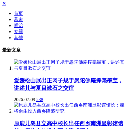
✕
首页
幕末
明治
专题
其他
最新文章
爱媛松山展出正冈子规于愚陀佛庵挥毫墨宝，
讲述其与夏目漱石之交谊
2026-07-09
238
原鹿儿岛县立高中校长出任西乡南洲显彰馆馆