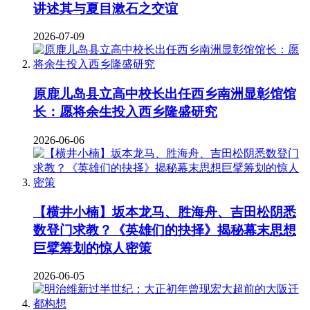
讲述其与夏目漱石之交谊
2026-07-09
原鹿儿岛县立高中校长出任西乡南洲显彰馆馆
长：愿将余生投入西乡隆盛研究
2026-06-06
【横井小楠】坂本龙马、胜海舟、吉田松阴悉
数登门求教？《英雄们的抉择》揭秘幕末思想
巨擘筹划的惊人密策
2026-06-05