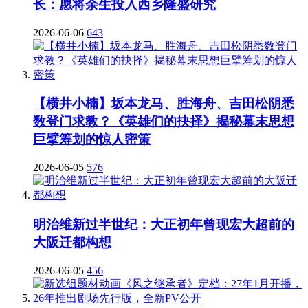
长：愿将余生投入西乡隆盛研究
2026-06-06
643
【横井小楠】坂本龙马、胜海舟、吉田松阴悉
数登门求教？《英雄们的抉择》揭秘幕末思想
巨擘筹划的惊人密策
2026-06-05
576
明治维新过半世纪：大正初年曾现宏大超前的
大阪迁都构想
2026-06-05
456