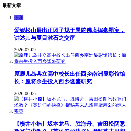
最新文章
令和
爱媛松山展出正冈子规于愚陀佛庵挥毫墨宝，
讲述其与夏目漱石之交谊
2026-07-09
原鹿儿岛县立高中校长出任西乡南洲显彰馆馆
长：愿将余生投入西乡隆盛研究
2026-06-06
【横井小楠】坂本龙马、胜海舟、吉田松阴悉