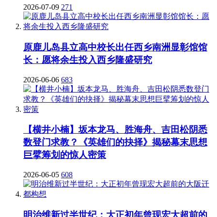
2026-07-09
271
原鹿儿岛县立高中校长出任西乡南洲显彰馆馆
长：愿将余生投入西乡隆盛研究
2026-06-06
683
【横井小楠】坂本龙马、胜海舟、吉田松阴悉
数登门求教？《英雄们的抉择》揭秘幕末思想
巨擘筹划的惊人密策
2026-06-05
608
明治维新过半世纪：大正初年曾现宏大超前的