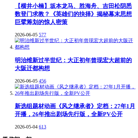
【横井小楠】坂本龙马、胜海舟、吉田松阴悉
数登门求教？《英雄们的抉择》揭秘幕末思想
巨擘筹划的惊人密策
2026-06-05
577
明治维新过半世纪：大正初年曾现宏大超前的
大阪迁都构想
2026-06-05
456
新选组题材动画《风之继承者》定档：27年1月
开播，26年推出剧场先行版，全新PV公开
2026-05-04
613