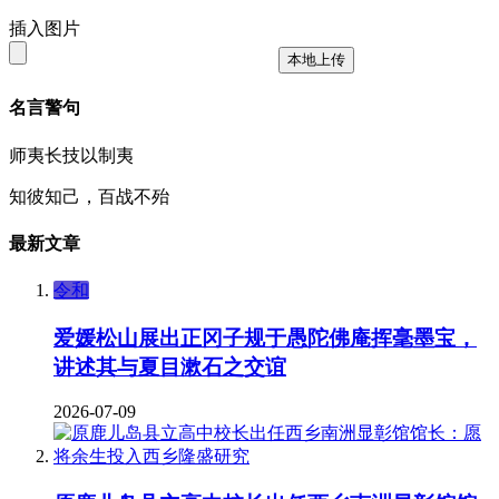
插入图片
本地上传
名言警句
师夷长技以制夷
知彼知己，百战不殆
最新文章
令和
爱媛松山展出正冈子规于愚陀佛庵挥毫墨宝，
讲述其与夏目漱石之交谊
2026-07-09