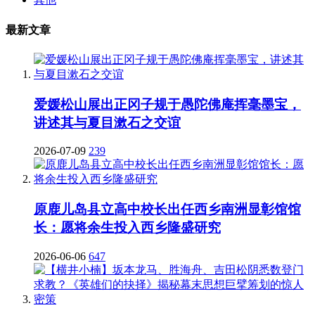
最新文章
爱媛松山展出正冈子规于愚陀佛庵挥毫墨宝，
讲述其与夏目漱石之交谊
2026-07-09
239
原鹿儿岛县立高中校长出任西乡南洲显彰馆馆
长：愿将余生投入西乡隆盛研究
2026-06-06
647