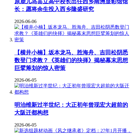
原鹿儿岛县立高中校长出任西乡南洲显彰馆馆
长：愿将余生投入西乡隆盛研究
2026-06-06
【横井小楠】坂本龙马、胜海舟、吉田松阴悉
数登门求教？《英雄们的抉择》揭秘幕末思想
巨擘筹划的惊人密策
2026-06-05
明治维新过半世纪：大正初年曾现宏大超前的
大阪迁都构想
2026-06-05