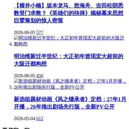
【横井小楠】坂本龙马、胜海舟、吉田松阴悉
数登门求教？《英雄们的抉择》揭秘幕末思想
巨擘筹划的惊人密策
2026-06-05
577
明治维新过半世纪：大正初年曾现宏大超前的
大阪迁都构想
2026-06-05
456
新选组题材动画《风之继承者》定档：27年1月
开播，26年推出剧场先行版，全新PV公开
2026-05-04
612