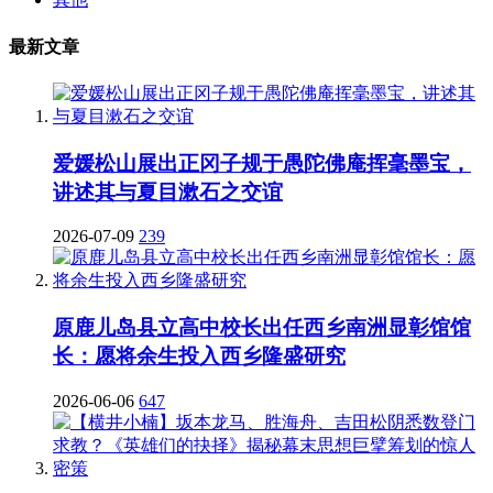
最新文章
爱媛松山展出正冈子规于愚陀佛庵挥毫墨宝，
讲述其与夏目漱石之交谊
2026-07-09
239
原鹿儿岛县立高中校长出任西乡南洲显彰馆馆
长：愿将余生投入西乡隆盛研究
2026-06-06
647