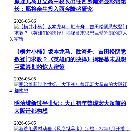
原鹿儿岛县立高中校长出任西乡南洲显彰馆馆
长：愿将余生投入西乡隆盛研究
2026-06-06
【横井小楠】坂本龙马、胜海舟、吉田松阴悉
数登门求教？《英雄们的抉择》揭秘幕末思想
巨擘筹划的惊人密策
2026-06-05
明治维新过半世纪：大正初年曾现宏大超前的
大阪迁都构想
2026-06-05