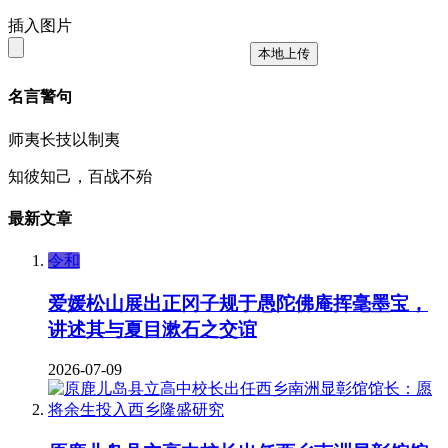
插入图片
本地上传
名言警句
师夷长技以制夷
知彼知己，百战不殆
最新文章
令和
爱媛松山展出正冈子规于愚陀佛庵挥毫墨宝，
讲述其与夏目漱石之交谊
2026-07-09