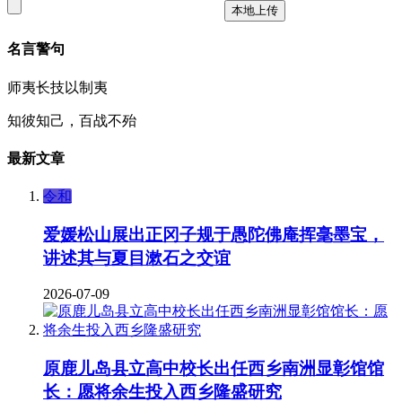
本地上传
名言警句
师夷长技以制夷
知彼知己，百战不殆
最新文章
令和
爱媛松山展出正冈子规于愚陀佛庵挥毫墨宝，
讲述其与夏目漱石之交谊
2026-07-09
原鹿儿岛县立高中校长出任西乡南洲显彰馆馆
长：愿将余生投入西乡隆盛研究