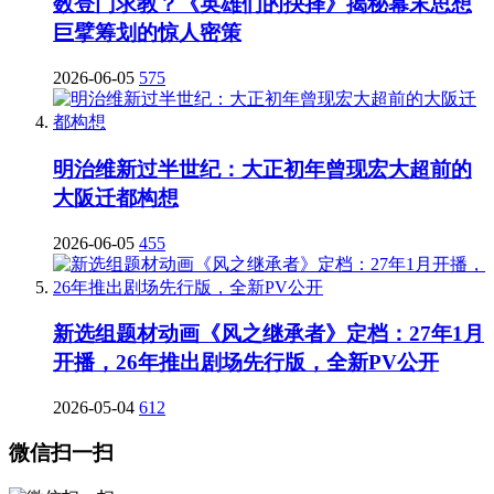
数登门求教？《英雄们的抉择》揭秘幕末思想
巨擘筹划的惊人密策
2026-06-05
575
明治维新过半世纪：大正初年曾现宏大超前的
大阪迁都构想
2026-06-05
455
新选组题材动画《风之继承者》定档：27年1月
开播，26年推出剧场先行版，全新PV公开
2026-05-04
612
微信扫一扫