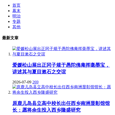
首页
幕末
明治
专题
其他
最新文章
爱媛松山展出正冈子规于愚陀佛庵挥毫墨宝，
讲述其与夏目漱石之交谊
2026-07-09
269
原鹿儿岛县立高中校长出任西乡南洲显彰馆馆
长：愿将余生投入西乡隆盛研究