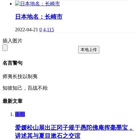
日本地名：长崎市
2022-04-21
0
4,115
插入图片
本地上传
名言警句
师夷长技以制夷
知彼知己，百战不殆
最新文章
令和
爱媛松山展出正冈子规于愚陀佛庵挥毫墨宝，
讲述其与夏目漱石之交谊